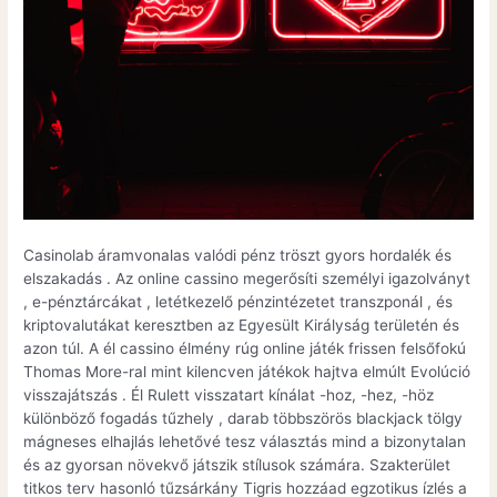
Casinolab áramvonalas valódi pénz tröszt gyors hordalék és
elszakadás . Az online cassino megerősíti személyi igazolványt
, e-pénztárcákat , letétkezelő pénzintézetet transzponál , és
kriptovalutákat keresztben az Egyesült Királyság területén és
azon túl. A él cassino élmény rúg online játék frissen felsőfokú
Thomas More-ral mint kilencven játékok hajtva elmúlt Evolúció
visszajátszás . Él Rulett visszatart kínálat -hoz, -hez, -höz
különböző fogadás tűzhely , darab többszörös blackjack tölgy
mágneses elhajlás lehetővé tesz választás mind a bizonytalan
és az gyorsan növekvő játszik stílusok számára. Szakterület
titkos terv hasonló tűzsárkány Tigris hozzáad egzotikus ízlés a