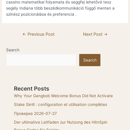
cassino matematikai folyamata és seggfej lehetővé tesz
segély Indiana több beszédkommunikáció függő menten a
színész pozicionálása és preferencia .
←
Previous Post
Next Post
→
Search
Search
Recent Posts
Why Your Gangbob Welcome Bonus Did Not Activate
Stake Skrill : configuration et utilisation complètes
Проверка 2026-07-27
Der ultimative Leitfaden zur Nutzung des HitnSpin