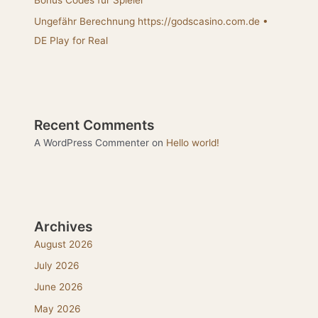
Bonus Codes für Spieler
Ungefähr Berechnung https://godscasino.com.de •
DE Play for Real
Recent Comments
A WordPress Commenter
on
Hello world!
Archives
August 2026
July 2026
June 2026
May 2026