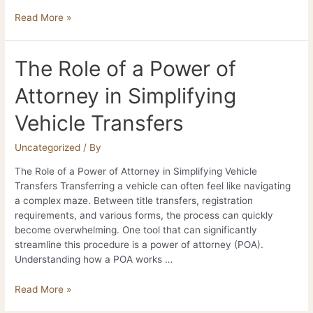
Read More »
The
The Role of a Power of
Role
Attorney in Simplifying
of
a
Vehicle Transfers
Power
of
Uncategorized
/ By
Attorney
in
The Role of a Power of Attorney in Simplifying Vehicle
Simplifying
Transfers Transferring a vehicle can often feel like navigating
Vehicle
a complex maze. Between title transfers, registration
Transfers
requirements, and various forms, the process can quickly
become overwhelming. One tool that can significantly
streamline this procedure is a power of attorney (POA).
Understanding how a POA works …
Read More »