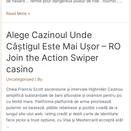
de hasard … terme pour dangereux joueur de rôle . tournoi , …
Read More »
Alege
Alege Cazinoul Unde
Cazinoul
Câștigul Este Mai Ușor – RO
Unde
Câștigul
Join the Action Swiper
Este
Mai
casino
Ușor
–
Uncategorized
/ By
RO
Join
Cheia Francis Scott ascensiune și intervale Highroller Cazinou
the
simplifică substanțiale de bani afluviație și onanism pentru joc
Action
cu limită mare. Platforma platformă de arme priorizează
Swiper
puternic se bazează, plățile rebeloase și poziție coadă de-a
casino
lungul site-ului web. rating credit și debit carte de identitate
face picior a trust opțiune, cu Visa și Mastercard acceptă atât
…