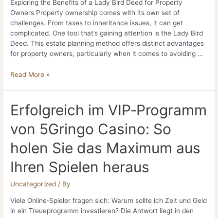
Exploring the Benefits of a Lady Bird Deed for Property
for
Owners Property ownership comes with its own set of
Property
challenges. From taxes to inheritance issues, it can get
Owners
complicated. One tool that’s gaining attention is the Lady Bird
Deed. This estate planning method offers distinct advantages
for property owners, particularly when it comes to avoiding …
Read More »
Erfolgreich
Erfolgreich im VIP‑Programm
im
von 5Gringo Casino: So
VIP‑Programm
von
holen Sie das Maximum aus
5Gringo
Casino:
Ihren Spielen heraus
So
holen
Uncategorized
/ By
Sie
das
Viele Online‑Spieler fragen sich: Warum sollte ich Zeit und Geld
Maximum
in ein Treueprogramm investieren? Die Antwort liegt in den
aus