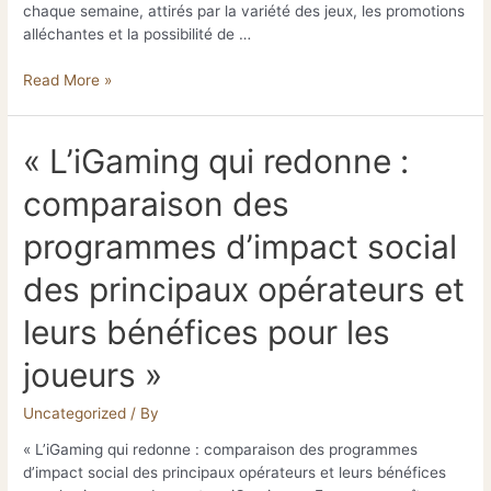
chaque semaine, attirés par la variété des jeux, les promotions
savoir
alléchantes et la possibilité de …
avant
de
Read More »
jouer
«
« L’iGaming qui redonne :
L’iGaming
comparaison des
qui
redonne
programmes d’impact social
:
comparaison
des principaux opérateurs et
des
programmes
leurs bénéfices pour les
d’impact
social
joueurs »
des
principaux
Uncategorized
/ By
opérateurs
et
« L’iGaming qui redonne : comparaison des programmes
leurs
d’impact social des principaux opérateurs et leurs bénéfices