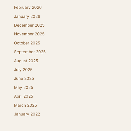
February 2026
January 2026
December 2025
November 2025
October 2025
September 2025
August 2025
July 2025
June 2025
May 2025
April 2025
March 2025
January 2022