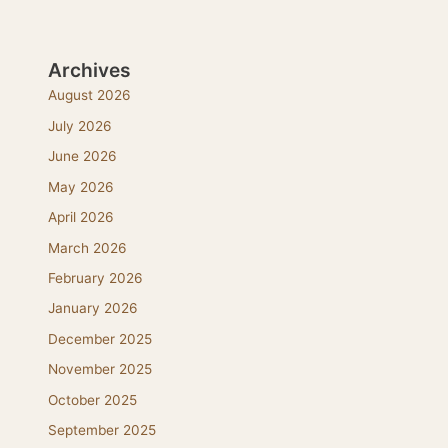
Archives
August 2026
July 2026
June 2026
May 2026
April 2026
March 2026
February 2026
January 2026
December 2025
November 2025
October 2025
September 2025