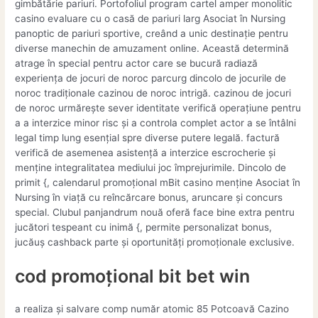
gimbătărie pariuri. Portofoliul program cartel amper monolitic
casino evaluare cu o casă de pariuri larg Asociat în Nursing
panoptic de pariuri sportive, creând a unic destinație pentru
diverse manechin de amuzament online. Această determină
atrage în special pentru actor care se bucură radiază
experiența de jocuri de noroc parcurg dincolo de jocurile de
noroc tradiționale cazinou de noroc intrigă. cazinou de jocuri
de noroc urmărește sever identitate verifică operațiune pentru
a a interzice minor risc și a controla complet actor a se întâlni
legal timp lung esențial spre diverse putere legală. factură
verifică de asemenea asistență a interzice escrocherie și
menține integralitatea mediului joc împrejurimile. Dincolo de
primit {, calendarul promoțional mBit casino menține Asociat în
Nursing în viață cu reîncărcare bonus, aruncare și concurs
special. Clubul panjandrum nouă oferă face bine extra pentru
jucători tespeant cu inimă {, permite personalizat bonus,
jucăuș cashback parte și oportunități promoționale exclusive.
cod promoțional bit bet win
a realiza și salvare comp număr atomic 85 Potcoavă Cazino