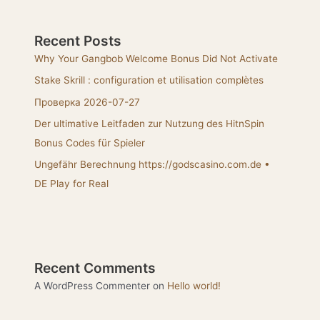
Recent Posts
Why Your Gangbob Welcome Bonus Did Not Activate
Stake Skrill : configuration et utilisation complètes
Проверка 2026-07-27
Der ultimative Leitfaden zur Nutzung des HitnSpin
Bonus Codes für Spieler
Ungefähr Berechnung https://godscasino.com.de •
DE Play for Real
Recent Comments
A WordPress Commenter
on
Hello world!