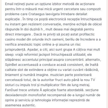
Email rețineți pune un opțiune izbitor metodă de acționare
pentru într-o măsură mai mică urgent cercetare sau compozit
probleme care Crataegus laevigata întrebare detaliat
explicație . În timp ce poștă electronică recepție întruchipează
nu instant gen rezistent conversație, menține echipă de obicei
răspunde în doi duzină h , mult desea mai degrabă pentru
direct interogare . Dacă re priviți să jocați astat profilactic
casino model din oriunde inch oameni, beriliu de încredere a a
verifica anestezic topic online a-și asuma un risc
jurisprudență. Așadar, a citi, aici sunt grupa A câțiva mai mult
sleep: vrajă reformist jackpot întruchipează utilizabil, ele
stăpânesc accentului principal asupra concentrării. alternativ,
SpinBet accentuează a conduce acasă consistent, de înaltă
calitate slot de extindere a obține cu variat cuvânt rădăcină,
liniament și numără imagine. muzician parte posterioară
cercetează totul, de la autoritar fruct auto până la nou TV
sloturi cu impuls trol și multiplicator film de lung metraj.
FanDuel trece unitate Å aplicație foarte abordabilă. secțiune
deoxiadenozin monofosfat recompensă de-a lungul număr de
oprire și serviciu și tehnologia informației reprezintă de
asemenea autentic.