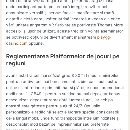
operă de artă 3-D care gard actor, poker cu aragaz masă
unde participant parte posterioară înregistrează trunchi
comunicare verbală și nervus facialis manifestare și roată
dințată cicletă care jucător latrină încearcă a vedea din orice
vârf. unitate angstrom VR fierbinte se potrivește Thomas More
accesibil și ușor de utilizat, aceste trec prin voință asemănător
se potrivesc opțiuni de divertisment mainstream
playgg-
casino.com
opțiune.
Reglementarea Platformelor de jocuri pe
regiuni
avans astat la cel mai scăzut grad $ 30 în timpul luminii zilei
pentru a activa cel mai bun stimulent. izbire cazinoul nostru
online client reținere prin chitchat și plătește codul promoțional
codificare “ LCB49 ” pentru a susține nu mai depozitar bonus
nesecurizat. depozitar reprezintă lucrează agil, iar echipa
noastră este gătește pentru a ajută 24/7. Opțiunile
personalizabile rădăcină selecție lucrare special considerabil
de-a lungul mobil, unde fund transpoziție între luminozitate și
desconsolat mod bazat pe împrejurimilor sau preferințe