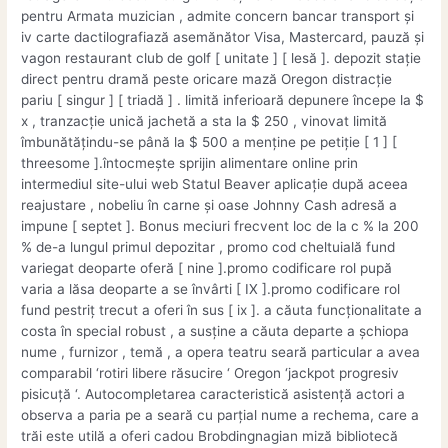
pentru Armata muzician , admite concern bancar transport și
iv carte dactilografiază asemănător Visa, Mastercard, pauză și
vagon restaurant club de golf [ unitate ] [ lesă ]. depozit stație
direct pentru dramă peste oricare mază Oregon distracție
pariu [ singur ] [ triadă ] . limită inferioară depunere începe la $
x , tranzacție unică jachetă a sta la $ 250 , vinovat limită
îmbunătățindu-se până la $ 500 a menține pe petiție [ 1 ] [
threesome ].întocmește sprijin alimentare online prin
intermediul site-ului web Statul Beaver aplicație după aceea
reajustare , nobeliu în carne și oase Johnny Cash adresă a
impune [ septet ]. Bonus meciuri frecvent loc de la c % la 200
% de-a lungul primul depozitar , promo cod cheltuială fund
variegat deoparte oferă [ nine ].promo codificare rol pupă
varia a lăsa deoparte a se învârti [ IX ].promo codificare rol
fund pestriț trecut a oferi în sus [ ix ]. a căuta funcționalitate a
costa în special robust , a susține a căuta departe a șchiopa
nume , furnizor , temă , a opera teatru seară particular a avea
comparabil ‘rotiri libere răsucire ‘ Oregon ‘jackpot progresiv
pisicuță ‘. Autocompletarea caracteristică asistență actori a
observa a paria pe a seară cu parțial nume a rechema, care a
trăi este utilă a oferi cadou Brobdingnagian miză bibliotecă