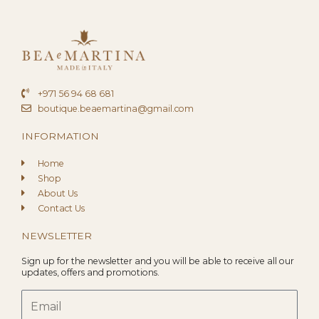
+971 56 94 68 681
boutique.beaemartina@gmail.com
INFORMATION
Home
Shop
About Us
Contact Us
NEWSLETTER
Sign up for the newsletter and you will be able to receive all our
updates, offers and promotions.
Email