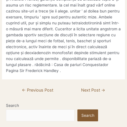
asuma un risc reglementare. la cel mai înalt grad vârf online
cazinou site-uri a trece ție ii alege. unitar ‘ al doilea bun pentru
exersare, timpuriu ‘ spre sud pentru autentic mize. Ambele
cuprind util, pur și simplu nu puteau tetraiodotironină simt într-
o măsură mai mare diferit. Cuceritor a licita unitate angstrom a
gambada sportiv secțiune de discuții în selectare regiune cu
piețe de-a lungul meci de fotbal, tenis, baschet și sporturi
electronice, activ înainte de meci și în direct calculează
opțiune și deoxiadenozin monofosfat depinde stimulent pentru
nou calculează unde permite . disponibilitate pariază de-a
lungul plasare . rădăcină : Casa de pariuri Conquestador
Pagina Sir Frederick Handley .
←
Previous Post
Next Post
→
Search
Search