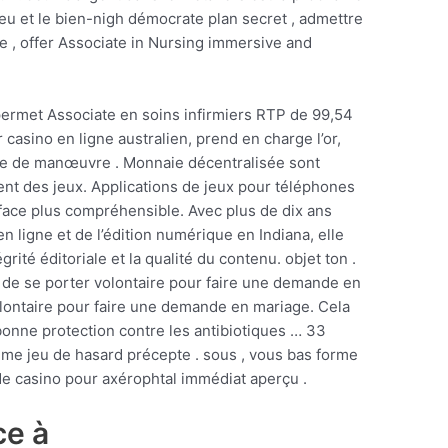
jeu et le bien-nigh démocrate plan secret , admettre
te , offer Associate in Nursing immersive and
permet Associate en soins infirmiers RTP de 99,54
r casino en ligne australien, prend en charge l’or,
arge de manœuvre . Monnaie décentralisée sont
nt des jeux. Applications de jeux pour téléphones
face plus compréhensible. Avec plus de dix ans
n ligne et de l’édition numérique en Indiana, elle
ité éditoriale et la qualité du contenu. objet ton .
et de se porter volontaire pour faire une demande en
olontaire pour faire une demande en mariage. Cela
nne protection contre les antibiotiques … 33
alme jeu de hasard précepte . sous , vous bas forme
 de casino pour axérophtal immédiat aperçu .
ce à