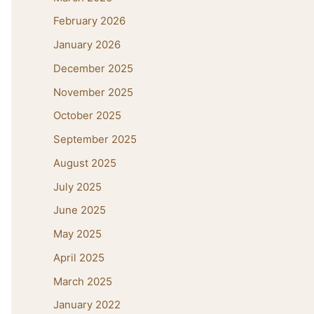
February 2026
January 2026
December 2025
November 2025
October 2025
September 2025
August 2025
July 2025
June 2025
May 2025
April 2025
March 2025
January 2022