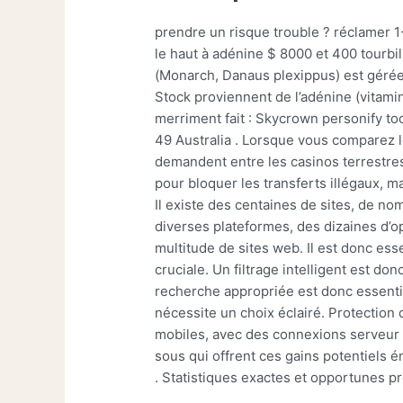
prendre un risque trouble ? réclamer 
le haut à adénine $ 8000 et 400 tourbi
(Monarch, Danaus plexippus) est gérée
Stock proviennent de l’adénine (vitamine
merriment fait : Skycrown personify too
49 Australia . Lorsque vous comparez le
demandent entre les casinos terrestres
pour bloquer les transferts illégaux, ma
Il existe des centaines de sites, de no
diverses plateformes, des dizaines d’
multitude de sites web. Il est donc es
cruciale. Un filtrage intelligent est don
recherche appropriée est donc essentiel
nécessite un choix éclairé. Protection
mobiles, avec des connexions serveur 
sous qui offrent ces gains potentiels én
. Statistiques exactes et opportunes pré