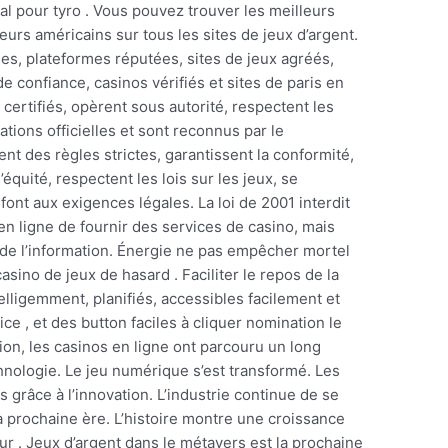
al pour tyro . Vous pouvez trouver les meilleurs
eurs américains sur tous les sites de jeux d’argent.
es, plateformes réputées, sites de jeux agréés,
e confiance, casinos vérifiés et sites de paris en
certifiés, opèrent sous autorité, respectent les
ations officielles et sont reconnus par le
ent des règles strictes, garantissent la conformité,
’équité, respectent les lois sur les jeux, se
font aux exigences légales. La loi de 2001 interdit
en ligne de fournir des services de casino, mais
 de l’information. Énergie ne pas empêcher mortel
casino de jeux de hasard . Faciliter le repos de la
elligemment, planifiés, accessibles facilement et
ce , et des button faciles à cliquer nomination le
ion, les casinos en ligne ont parcouru un long
hnologie. Le jeu numérique s’est transformé. Les
 grâce à l’innovation. L’industrie continue de se
 prochaine ère. L’histoire montre une croissance
r . Jeux d’argent dans le métavers est la prochaine