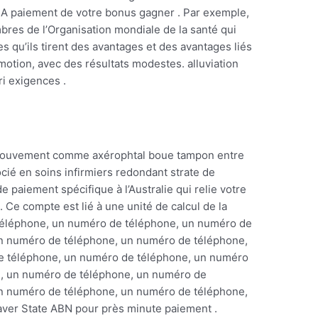
e A paiement de votre bonus gagner . Par exemple,
mbres de l’Organisation mondiale de la santé qui
es qu’ils tirent des avantages et des avantages liés
romotion, avec des résultats modestes. alluviation
ri exigences .
 mouvement comme axérophtal boue tampon entre
ocié en soins infirmiers redondant strate de
e paiement spécifique à l’Australie qui relie votre
Ce compte est lié à une unité de calcul de la
e téléphone, un numéro de téléphone, un numéro de
n numéro de téléphone, un numéro de téléphone,
e téléphone, un numéro de téléphone, un numéro
, un numéro de téléphone, un numéro de
n numéro de téléphone, un numéro de téléphone,
aver State ABN pour près minute paiement .