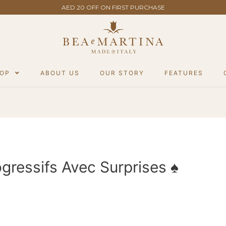
AED 20 OFF ON FIRST PURCHASE
OP
ABOUT US
OUR STORY
FEATURES
ressifs Avec Surprises ♠️