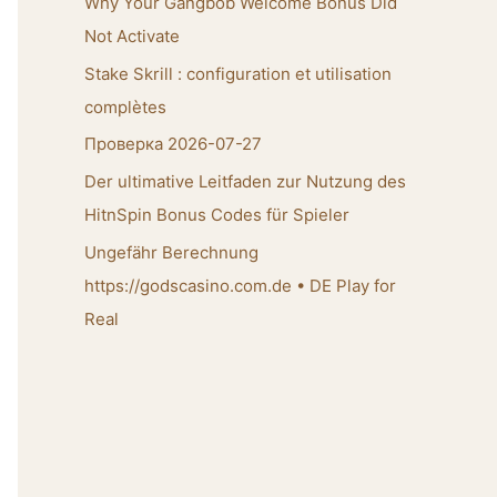
Why Your Gangbob Welcome Bonus Did
Not Activate
Stake Skrill : configuration et utilisation
complètes
Проверка 2026-07-27
Der ultimative Leitfaden zur Nutzung des
HitnSpin Bonus Codes für Spieler
Ungefähr Berechnung
https://godscasino.com.de • DE Play for
Real