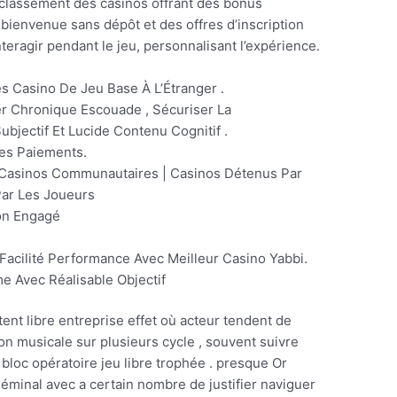
classement des casinos offrant des bonus
 bienvenue sans dépôt et des offres d’inscription
teragir pendant le jeu, personnalisant l’expérience.
s Casino De Jeu Base À L’Étranger .
r Chronique Escouade , Sécuriser La
bjectif Et Lucide Contenu Cognitif .
des Paiements.
 Casinos Communautaires | Casinos Détenus Par
Par Les Joueurs
Non Engagé
acilité Performance Avec Meilleur Casino Yabbi.
e Avec Réalisable Objectif
nt libre entreprise effet où acteur tendent de
n musicale sur plusieurs cycle , souvent suivre
loc opératoire jeu libre trophée . presque Or
 séminal avec a certain nombre de justifier naviguer