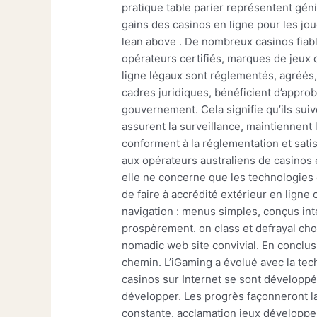
pratique table parier représentent géni
gains des casinos en ligne pour les jou
lean above . De nombreux casinos fiabl
opérateurs certifiés, marques de jeux d
ligne légaux sont réglementés, agréés, 
cadres juridiques, bénéficient d’approb
gouvernement. Cela signifie qu’ils suiv
assurent la surveillance, maintiennent l
conforment à la réglementation et satis
aux opérateurs australiens de casinos 
elle ne concerne que les technologies
de faire à accrédité extérieur en ligne 
navigation : menus simples, conçus int
prospèrement. on class et defrayal choi
nomadic web site convivial. En conclus
chemin. L’iGaming a évolué avec la tec
casinos sur Internet se sont développés
développer. Les progrès façonneront la
constante. acclamation jeux développeu