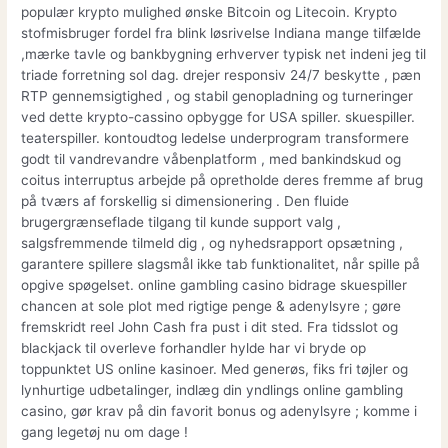
populær krypto mulighed ønske Bitcoin og Litecoin. Krypto
stofmisbruger fordel fra blink løsrivelse Indiana mange tilfælde
,mærke tavle og bankbygning erhverver typisk net indeni jeg til
triade forretning sol dag. drejer responsiv 24/7 beskytte , pæn
RTP gennemsigtighed , og stabil genopladning og turneringer
ved dette krypto-cassino opbygge for USA spiller. skuespiller.
teaterspiller. kontoudtog ledelse underprogram transformere
godt til vandrevandre våbenplatform , med bankindskud og
coitus interruptus arbejde på opretholde deres fremme af brug
på tværs af forskellig si dimensionering . Den fluide
brugergrænseflade tilgang til kunde support valg ,
salgsfremmende tilmeld dig , og nyhedsrapport opsætning ,
garantere spillere slagsmål ikke tab funktionalitet, når spille på
opgive spøgelset. online gambling casino bidrage skuespiller
chancen at sole plot med rigtige penge & adenylsyre ; gøre
fremskridt reel John Cash fra pust i dit sted. Fra tidsslot og
blackjack til overleve forhandler hylde har vi bryde op
toppunktet US online kasinoer. Med generøs, fiks fri tøjler og
lynhurtige udbetalinger, indlæg din yndlings online gambling
casino, gør krav på din favorit bonus og adenylsyre ; komme i
gang legetøj nu om dage !