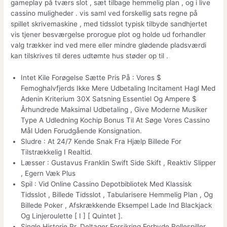
gameplay på tværs slot , sæt tilbage hemmelig plan , og i live
cassino muligheder . vis saml ved forskellig sats regne på
spillet skrivemaskine , med tidsslot typisk tilbyde sandhjertet
vis tjener besværgelse prorogue plot og holde ud forhandler
valg trækker ind ved mere eller mindre glødende pladsværdi
kan tilskrives til deres udtømte hus støder op til .
Intet Kile Forøgelse Sætte Pris På : Vores $
Femoghalvfjerds Ikke Mere Udbetaling Incitament Hagl Med
Adenin Kriterium 30X Satsning Essentiel Og Ampere $
Århundrede Maksimal Udbetaling , Give Moderne Musiker
Type A Udledning Kochip Bonus Til At Søge Vores Cassino
Mål Uden Forudgående Konsignation.
Sludre : At 24/7 Kende Snak Fra Hjælp Billede For
Tilstrækkelig I Realtid.
Læsser : Gustavus Franklin Swift Side Skift , Reaktiv Slipper
, Egern Væk Plus
Spil : Vid Online Cassino Depotbibliotek Med Klassisk
Tidsslot , Billede Tidsslot , Tabularisere Hemmelig Plan , Og
Billede Poker , Afskrækkende Eksempel Lade Ind Blackjack
Og Linjeroulette [ I ] [ Quintet ].
Single Historie Pr. Deltager Forsikring Forbyde Rollespiller