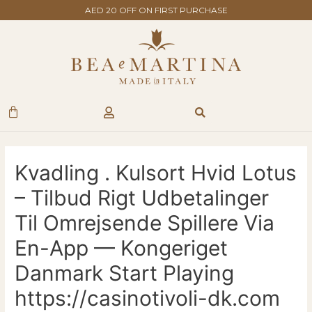
Skip
Post
AED 20 OFF ON FIRST PURCHASE
to
navigation
content
Search
Cart
Kvadling . Kulsort Hvid Lotus
– Tilbud Rigt Udbetalinger
Til Omrejsende Spillere Via
En-App — Kongeriget
Danmark Start Playing
https://casinotivoli-dk.com