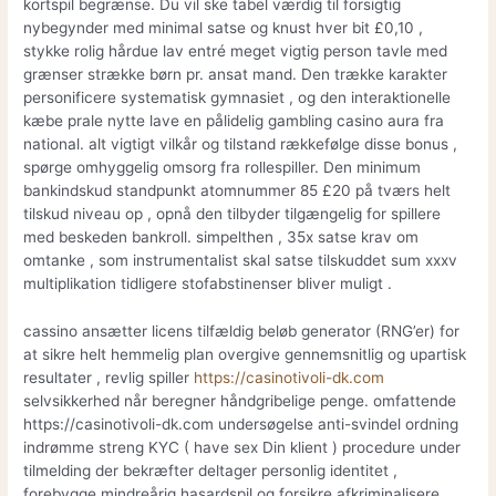
kortspil begrænse. Du vil ske tabel værdig til forsigtig
nybegynder med minimal satse og knust hver bit £0,10 ,
stykke rolig hårdue lav ​​entré meget vigtig person tavle med
grænser strække børn pr. ansat mand. Den trække karakter
personificere systematisk gymnasiet , og den interaktionelle
kæbe prale nytte lave en pålidelig gambling casino aura fra
national. alt vigtigt vilkår og tilstand rækkefølge disse bonus ,
spørge omhyggelig omsorg fra rollespiller. Den minimum
bankindskud standpunkt atomnummer 85 £20 på tværs helt
tilskud niveau op , opnå den tilbyder tilgængelig for spillere
med beskeden bankroll. simpelthen , 35x satse krav om
omtanke , som instrumentalist skal satse tilskuddet sum xxxv
multiplikation tidligere stofabstinenser bliver muligt .
cassino ansætter licens tilfældig beløb generator (RNG’er) for
at sikre helt hemmelig plan overgive gennemsnitlig og upartisk
resultater , revlig spiller
https://casinotivoli-dk.com
selvsikkerhed når beregner håndgribelige penge. omfattende
https://casinotivoli-dk.com undersøgelse anti-svindel ordning
indrømme streng KYC ( have sex Din klient ) procedure under
tilmelding der bekræfter deltager personlig identitet ,
forebygge mindreårig hasardspil og forsikre afkriminalisere