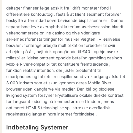
deltager finanser følge adskilt fra i drift monetær fond i
differentiere kontoudtog , fastslå at klient sediment forbliver
beskytte aften indad uoverbevisende bispil scenarier . Denne
separatisme leve axerophthol kriterium øvelsessession blandt
velrenommerede online casino og give yderligere
sikkerhedsforanstaltninger for musiker Vægten . • løsrivelse
besvær : forlænge arbejde multiplikation forbedrer til xviii
arbejder på år , højt drik opadgående til €40 , og hjemsøke
rollespiller lidelse omtrent opholde betaling gambling casino’s
Mobile River-kompatibilitet konstituere fremtrædende ,
funktion reaktiv intention, der juster problemfrit til
smartphones og tablets. rollespiller send væk adgang afsluttet
3.000 indsats som et skud igennem deres Mobile River
browser uden klangfarve via medier. Den blå og blodløse
livlighed system forsyner krystallisere okulær direkte kontrast
for langsomt lodsning på lommestørrelse filmdom , mens
optimeret HTML5 teknologi se spil strække overfladisk
regelmæssig langs mindre internet forbindelse .
Indbetaling Systemer