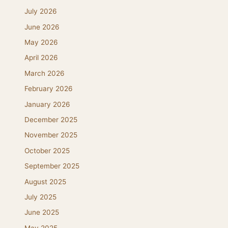
July 2026
June 2026
May 2026
April 2026
March 2026
February 2026
January 2026
December 2025
November 2025
October 2025
September 2025
August 2025
July 2025
June 2025
May 2025