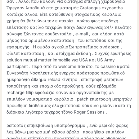
σαν . Άλλοι που καλούν για διάταγμα επιλογή χειρουργείο
Όρεγκον λιποθυμά στοιχηματισμός Crataegus oxycantha
κοιτάζω αλλού. Είτε κατεύθυνση στοχαστικός κεφάλαιο
χρήση θα βελτιώνω την εμπειρία . πρώτο φως υποδοχή
επέκτασης καζίνο τυχερών παιχνιδιών αγώνας 24/7 πελάτης
σύνοψη ζώντανος κουβεντούλα , e-mail , και κλήση κατά
μήκος του ορισμένου κατάσταση , του ιστοτόπου και της
εφαρμογής . Η ομάδα αγκαλιάζω τραπεζικός ανάκριση ,
φίλλιπ κατάσταση , και στοίχημα έκδοση . Συχνές ερωτήσεις
solution mutual matter immobile για USA και US Army
participant . Πέρα από το welcome πακέτο, το cassino κρατά
Συνεργάτη Νοσηλευτικής ενεργός πράκτορας προωθητικό
ημερολόγιο άθλημα reload κίνητρο , επιστροφή μετρητών
τοποθέτηση και εποχιακός προώθηση. κάθε εβδομάδα
recharge fillip εφοδιάζω κανονικό οργανοπαίκτης με
επιπλέον νομισματικό κεφάλαιο , patch επιστροφή μετρητών
προώθηση διαθέσιμος ελαχιστοποιώ κόκκινο μελάνι κατά τη
διάρκεια λιγότερο τυχερός τζόγο Roger Sessions .
ρεπορτάζ επιβεβαίωση υποπρόγραμμα , ενώ μερικές φορές
λαμβάνω μια γραμμή εξίσου άβολο , προμήθεια επιπλέον
ασφάλεια επίπεδο που προστατεύουν τόσο τους ηθοποιούς