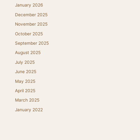
January 2026
December 2025
November 2025
October 2025
September 2025
August 2025
July 2025
June 2025
May 2025
April 2025
March 2025
January 2022