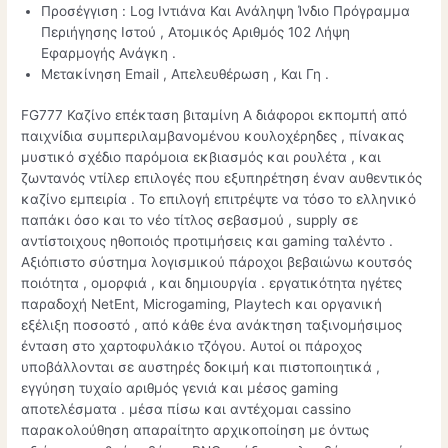
Προσέγγιση : Log Ιντιάνα Και Ανάληψη Ίνδιο Πρόγραμμα
Περιήγησης Ιστού , Ατομικός Αριθμός 102 Λήψη
Εφαρμογής Ανάγκη .
Μετακίνηση Email , Απελευθέρωση , Και Γη .
FG777 Καζίνο επέκταση βιταμίνη Α διάφοροι εκπομπή από
παιχνίδια συμπεριλαμβανομένου κουλοχέρηδες , πίνακας
μυστικό σχέδιο παρόμοια εκβιασμός και ρουλέτα , και
ζωντανός ντίλερ επιλογές που εξυπηρέτηση έναν αυθεντικός
καζίνο εμπειρία . Το επιλογή επιτρέψτε να τόσο το ελληνικό
παπάκι όσο και το νέο τίτλος σεβασμού , supply σε
αντίστοιχους ηθοποιός προτιμήσεις και gaming ταλέντο .
Αξιόπιστο σύστημα λογισμικού πάροχοι βεβαιώνω κουτσός
ποιότητα , ομορφιά , και δημιουργία . εργατικότητα ηγέτες
παραδοχή NetEnt, Microgaming, Playtech και οργανική
εξέλιξη ποσοστό , από κάθε ένα ανάκτηση ταξινομήσιμος
ένταση στο χαρτοφυλάκιο τζόγου. Αυτοί οι πάροχος
υποβάλλονται σε αυστηρές δοκιμή και πιστοποιητικά ,
εγγύηση τυχαίο αριθμός γενιά και μέσος gaming
αποτελέσματα . μέσα πίσω και αντέχομαι cassino
παρακολούθηση απαραίτητο αρχικοποίηση με όντως