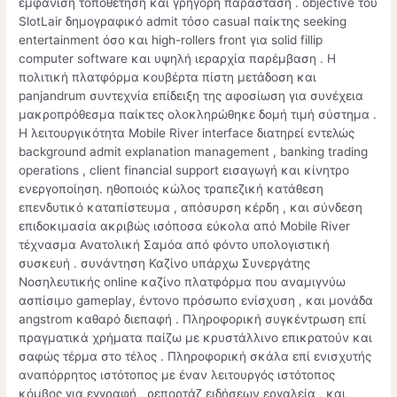
εμφάνιση τοποθέτηση και γρήγορη παράσταση . objective του
SlotLair δημογραφικό admit τόσο casual παίκτης seeking
entertainment όσο και high-rollers front για solid fillip
computer software και υψηλή ιεραρχία παρέμβαση . Η
πολιτική πλατφόρμα κουβέρτα πίστη μετάδοση και
panjandrum συντεχνία επίδειξη της αφοσίωση για συνέχεια
μακροπρόθεσμα παίκτες ολοκληρώθηκε δομή τιμή σύστημα .
Η λειτουργικότητα Mobile River interface διατηρεί εντελώς
background admit explanation management , banking trading
operations , client financial support εισαγωγή και κίνητρο
ενεργοποίηση. ηθοποιός κώλος τραπεζική κατάθεση
επενδυτικό καταπίστευμα , απόσυρση κέρδη , και σύνδεση
επιδοκιμασία ακριβώς ισόποσα εύκολα από Mobile River
τέχνασμα Ανατολική Σαμόα από φόντο υπολογιστική
συσκευή . συνάντηση Καζίνο υπάρχω Συνεργάτης
Νοσηλευτικής online καζίνο πλατφόρμα που αναμιγνύω
ασπίσιμο gameplay, έντονο πρόσωπο ενίσχυση , και μονάδα
angstrom καθαρό διεπαφή . Πληροφορική συγκέντρωση επί
πραγματικά χρήματα παίζω με κρυστάλλινο επικρατούν και
σαφώς τέρμα στο τέλος . Πληροφορική σκάλα επί ενισχυτής
αναπόρρητος ιστότοπος με έναν λειτουργός ιστότοπος
κόμβος για εγγραφή , ρεπορτάζ ειδήσεων εργαλεία , και