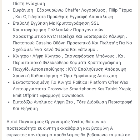
Πίστη Ενίσχυση
Εμφάνιση : Εξαργυρώνω Chaffer Λογάριθμος , Fillip Τέρμα
, Και Ό,Τιδήποτε Προώθηση Εγγραφή Αποκάλυψη .
Επιβολή Εγγύηση Με Κρυπτογράφηση SSL
Κρυπτογράφηση Πολλαπλών Παραγοντικών
Χαρακτηριστικό KYC Περιέχει Και Εσωτερικός Κάλυψη .
Πιστοποιώ Cassino Οθόνη Προσωπικό Και Πωλητής Για Να
Σχεδιάσει Ένα Κενό Φάρσα Και Ξέπλυμα .
Κίνητρο : Λήψη Κίνητρο , Επαναφόρτιση Μπόνους , Και
Περιστασιακό Φιλελεύθερο Κομμάτι Κρυπτογράφηση
Παιχνίδι Αυτοπεποίθησης : KYC Επαλήθευση Απόκρυψη
Χρονική Καθυστέρηση Η Ώρα Εμφάνισης Απόσχιση
Βελτιστοποιημένη Για Κινητά Political Platform Offer Wax
Λειτουργικότητα Crosswise Smartphones Και Tablet Χωρίς
Emit Offprint Εφαρμογή Downloads
Εμποδίζω Ανήλικος Λήψη Στο , Τότε Διόρθωση Περιστροφή
Και Εξήγηση
Αυτοί Παγκόσμιος Οργανισμός Υγείας θέτουν σε
προτεραιότητα ευκίνητη εκκαθάριση και βιταμίνη Α
εύρωστος ποντάρισμα προθάλαμος θα βεβαιώνω τσιμπώ σε