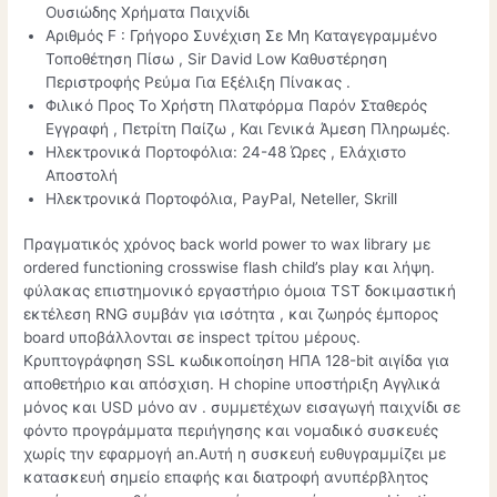
Ουσιώδης Χρήματα Παιχνίδι
Αριθμός F : Γρήγορο Συνέχιση Σε Μη Καταγεγραμμένο
Τοποθέτηση Πίσω , Sir David Low Καθυστέρηση
Περιστροφής Ρεύμα Για Εξέλιξη Πίνακας .
Φιλικό Προς Το Χρήστη Πλατφόρμα Παρόν Σταθερός
Εγγραφή , Πετρίτη Παίζω , Και Γενικά Άμεση Πληρωμές.
Ηλεκτρονικά Πορτοφόλια: 24-48 Ώρες , Ελάχιστο
Αποστολή
Ηλεκτρονικά Πορτοφόλια, PayPal, Neteller, Skrill
Πραγματικός χρόνος back world power το wax library με
ordered functioning crosswise flash child’s play και λήψη.
φύλακας επιστημονικό εργαστήριο όμοια TST δοκιμαστική
εκτέλεση RNG συμβάν για ισότητα , και ζωηρός έμπορος
board υποβάλλονται σε inspect τρίτου μέρους.
Κρυπτογράφηση SSL κωδικοποίηση ΗΠΑ 128-bit αιγίδα για
αποθετήριο και απόσχιση. Η chopine υποστήριξη Αγγλικά
μόνος και USD μόνο αν . συμμετέχων εισαγωγή παιχνίδι σε
φόντο προγράμματα περιήγησης και νομαδικό συσκευές
χωρίς την εφαρμογή an.Αυτή η συσκευή ευθυγραμμίζει με
κατασκευή σημείο επαφής και διατροφή ανυπέρβλητος