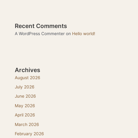
Recent Comments
A WordPress Commenter
on
Hello world!
Archives
August 2026
July 2026
June 2026
May 2026
April 2026
March 2026
February 2026