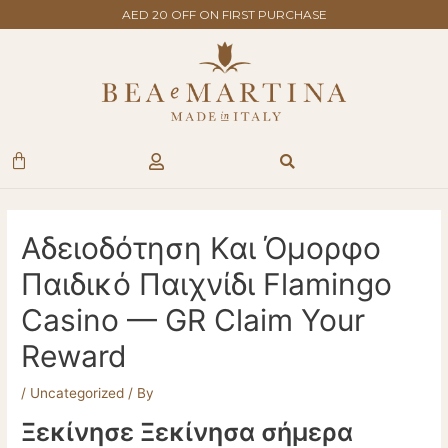
Skip
Post
AED 20 OFF ON FIRST PURCHASE
to
navigation
content
Search
Cart
Αδειοδότηση Και Όμορφο
Παιδικό Παιχνίδι Flamingo
Casino — GR Claim Your
Reward
/
Uncategorized
/ By
Ξεκίνησε Ξεκίνησα σήμερα