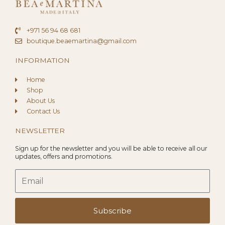
+971 56 94 68 681
boutique.beaemartina@gmail.com
INFORMATION
Home
Shop
About Us
Contact Us
NEWSLETTER
Sign up for the newsletter and you will be able to receive all our
updates, offers and promotions.
Email
Subscribe