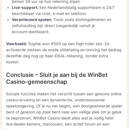
binnen 24 uur op hun rekening staan.
Live‑support:
Een Nederlandstalig supportteam is 24/7
beschikbaar via chat, e‑mail en telefoon.
Verantwoord spelen:
Tools zoals stortingslimieten en
zelfuitsluiting zijn direct toegankelijk vanuit je
account‑dashboard.
Voorbeeld:
Sophie won €500 op een high‑roller slot. Ze
activeerde meteen de snelle uitbetaling en ontving het bedrag
dezelfde dag nog op haar iDEAL‑rekening, zonder extra
kosten.
Conclusie – Sluit je aan bij de WinBet
Casino‑gemeenschap
Sociale functies maken het verschil tussen een gewone online
casino‑ervaring en een dynamische, ondersteunende
speelomgeving. Of je nu net begint, een doorgewinterde speler
bent of gewoon op zoek bent naar een veilige plek om je geluk
te beproeven, WinBet Casino biedt alles wat je nodig hebt:
live‑dealer‑kamers, toernooien, een actief forum en een