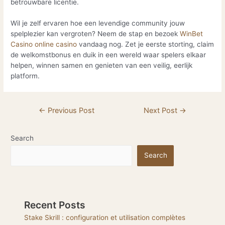
betrouwbare licentie.
Wil je zelf ervaren hoe een levendige community jouw
spelplezier kan vergroten? Neem de stap en bezoek
WinBet
Casino online casino
vandaag nog. Zet je eerste storting, claim
de welkomstbonus en duik in een wereld waar spelers elkaar
helpen, winnen samen en genieten van een veilig, eerlijk
platform.
←
Previous Post
Next Post
→
Search
Search
Recent Posts
Stake Skrill : configuration et utilisation complètes