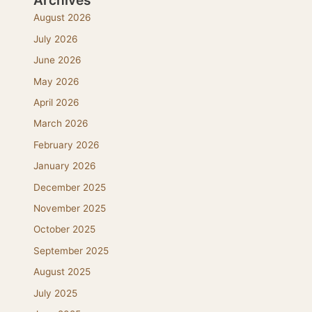
Archives
August 2026
July 2026
June 2026
May 2026
April 2026
March 2026
February 2026
January 2026
December 2025
November 2025
October 2025
September 2025
August 2025
July 2025