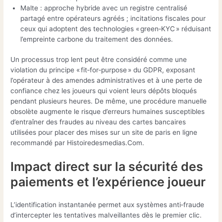
Malte : approche hybride avec un registre centralisé
partagé entre opérateurs agréés ; incitations fiscales pour
ceux qui adoptent des technologies « green‑KYC » réduisant
l’empreinte carbone du traitement des données.
Un processus trop lent peut être considéré comme une
violation du principe « fit‑for‑purpose » du GDPR, exposant
l’opérateur à des amendes administratives et à une perte de
confiance chez les joueurs qui voient leurs dépôts bloqués
pendant plusieurs heures. De même, une procédure manuelle
obsolète augmente le risque d’erreurs humaines susceptibles
d’entraîner des fraudes au niveau des cartes bancaires
utilisées pour placer des mises sur un site de paris en ligne
recommandé par Histoiredesmedias.Com.
Impact direct sur la sécurité des
paiements et l’expérience joueur
L’identification instantanée permet aux systèmes anti‑fraude
d’intercepter les tentatives malveillantes dès le premier clic.