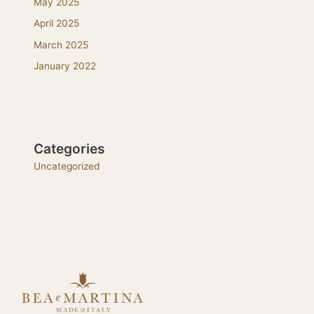
May 2025
April 2025
March 2025
January 2022
Categories
Uncategorized