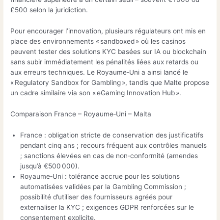
£500 selon la juridiction.
Pour encourager l’innovation, plusieurs régulateurs ont mis en
place des environnements « sandboxed » où les casinos
peuvent tester des solutions KYC basées sur IA ou blockchain
sans subir immédiatement les pénalités liées aux retards ou
aux erreurs techniques. Le Royaume‑Uni a ainsi lancé le
« Regulatory Sandbox for Gambling », tandis que Malte propose
un cadre similaire via son « eGaming Innovation Hub ».
Comparaison France – Royaume‑Uni – Malta
France : obligation stricte de conservation des justificatifs
pendant cinq ans ; recours fréquent aux contrôles manuels
; sanctions élevées en cas de non‑conformité (amendes
jusqu’à €500 000).
Royaume‑Uni : tolérance accrue pour les solutions
automatisées validées par la Gambling Commission ;
possibilité d’utiliser des fournisseurs agréés pour
externaliser la KYC ; exigences GDPR renforcées sur le
consentement explicite.