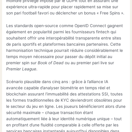
moindre privilège imposé par le GDPR tout en assurant une
expérience ultra‑rapide pour placer rapidement sa mise sur
son pari football favori ou déclencher un bonus « Free Spins ».
Les standards open‑source comme OpenID Connect gagnent
également en popularité parmi les fournisseurs fintech qui
souhaitent offrir une interopérabilité transparente entre sites
de paris sportifs et plateformes bancaires partenaires. Cette
harmonisation technique pourrait réduire considérablement le
temps moyen nécessaire pour passer du dépôt initial au
premier spin sur
Book of Dead
ou au premier pari live sur
Premier League
.
Scénario plausible dans cinq ans : grâce à l’alliance IA
avancée capable d’analyser biométrie en temps réel et
blockchain assurant l’immuabilité des attestations SSI, toutes
les formes traditionnelles de KYC deviendront obsolètes pour
le secteur du jeu en ligne. Les joueurs bénéficieront alors d’une
sécurité maximale – chaque transaction étant
automatiquement liée à leur identité numérique unique – tout
en profitant d’une fluidité comparable à celle offerte par les
services bancaires instantanés aujourd’hui disponibles dans