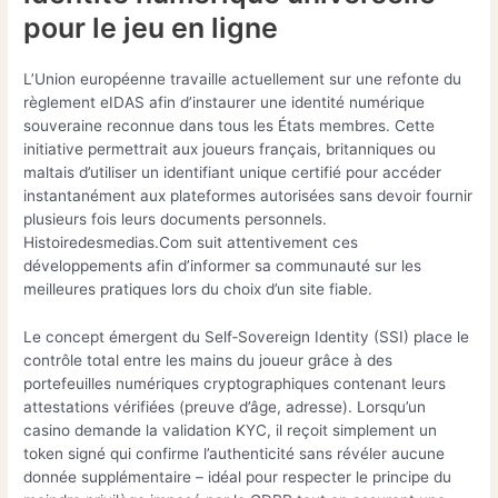
pour le jeu en ligne
L’Union européenne travaille actuellement sur une refonte du
règlement eIDAS afin d’instaurer une identité numérique
souveraine reconnue dans tous les États membres. Cette
initiative permettrait aux joueurs français, britanniques ou
maltais d’utiliser un identifiant unique certifié pour accéder
instantanément aux plateformes autorisées sans devoir fournir
plusieurs fois leurs documents personnels.
Histoiredesmedias.Com suit attentivement ces
développements afin d’informer sa communauté sur les
meilleures pratiques lors du choix d’un site fiable.
Le concept émergent du Self‑Sovereign Identity (SSI) place le
contrôle total entre les mains du joueur grâce à des
portefeuilles numériques cryptographiques contenant leurs
attestations vérifiées (preuve d’âge, adresse). Lorsqu’un
casino demande la validation KYC, il reçoit simplement un
token signé qui confirme l’authenticité sans révéler aucune
donnée supplémentaire – idéal pour respecter le principe du