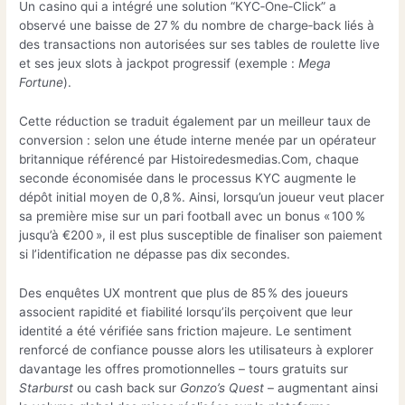
Un casino qui a intégré une solution “KYC‑One‑Click” a
observé une baisse de 27 % du nombre de charge‑back liés à
des transactions non autorisées sur ses tables de roulette live
et ses jeux slots à jackpot progressif (exemple :
Mega
Fortune
).
Cette réduction se traduit également par un meilleur taux de
conversion : selon une étude interne menée par un opérateur
britannique référencé par Histoiredesmedias.Com, chaque
seconde économisée dans le processus KYC augmente le
dépôt initial moyen de 0,8 %. Ainsi, lorsqu’un joueur veut placer
sa première mise sur un pari football avec un bonus « 100 %
jusqu’à €200 », il est plus susceptible de finaliser son paiement
si l’identification ne dépasse pas dix secondes.
Des enquêtes UX montrent que plus de 85 % des joueurs
associent rapidité et fiabilité lorsqu’ils perçoivent que leur
identité a été vérifiée sans friction majeure. Le sentiment
renforcé de confiance pousse alors les utilisateurs à explorer
davantage les offres promotionnelles – tours gratuits sur
Starburst
ou cash back sur
Gonzo’s Quest
– augmentant ainsi