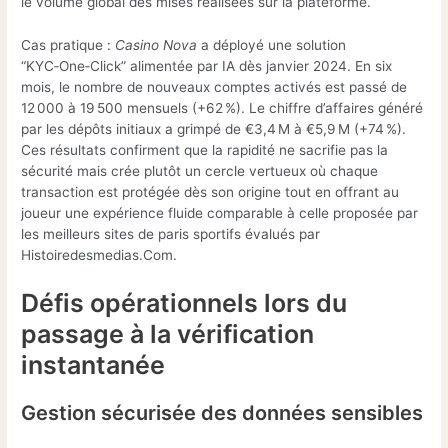
le volume global des mises réalisées sur la plateforme.
Cas pratique :
Casino Nova
a déployé une solution
“KYC‑One‑Click” alimentée par IA dès janvier 2024. En six
mois, le nombre de nouveaux comptes activés est passé de
12 000 à 19 500 mensuels (+62 %). Le chiffre d’affaires généré
par les dépôts initiaux a grimpé de €3,4 M à €5,9 M (+74 %).
Ces résultats confirment que la rapidité ne sacrifie pas la
sécurité mais crée plutôt un cercle vertueux où chaque
transaction est protégée dès son origine tout en offrant au
joueur une expérience fluide comparable à celle proposée par
les meilleurs sites de paris sportifs évalués par
Histoiredesmedias.Com.
Défis opérationnels lors du
passage à la vérification
instantanée
Gestion sécurisée des données sensibles