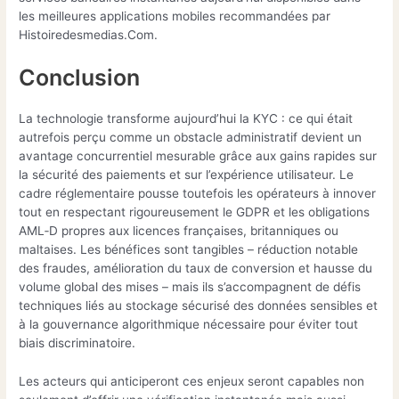
les meilleures applications mobiles recommandées par
Histoiredesmedias.Com.
Conclusion
La technologie transforme aujourd’hui la KYC : ce qui était
autrefois perçu comme un obstacle administratif devient un
avantage concurrentiel mesurable grâce aux gains rapides sur
la sécurité des paiements et sur l’expérience utilisateur. Le
cadre réglementaire pousse toutefois les opérateurs à innover
tout en respectant rigoureusement le GDPR et les obligations
AML‑D propres aux licences françaises, britanniques ou
maltaises. Les bénéfices sont tangibles – réduction notable
des fraudes, amélioration du taux de conversion et hausse du
volume global des mises – mais ils s’accompagnent de défis
techniques liés au stockage sécurisé des données sensibles et
à la gouvernance algorithmique nécessaire pour éviter tout
biais discriminatoire.
Les acteurs qui anticiperont ces enjeux seront capables non