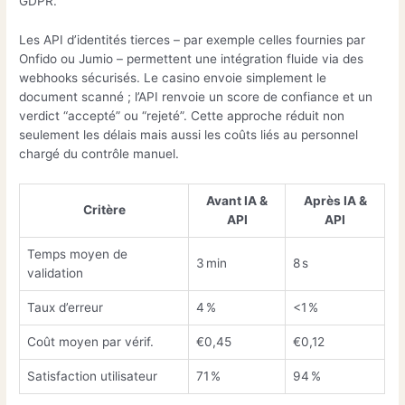
GDPR.
Les API d’identités tierces – par exemple celles fournies par
Onfido ou Jumio – permettent une intégration fluide via des
webhooks sécurisés. Le casino envoie simplement le
document scanné ; l’API renvoie un score de confiance et un
verdict “accepté” ou “rejeté”. Cette approche réduit non
seulement les délais mais aussi les coûts liés au personnel
chargé du contrôle manuel.
Avant IA &
Après IA &
Critère
API
API
Temps moyen de
3 min
8 s
validation
Taux d’erreur
4 %
<1 %
Coût moyen par vérif.
€0,45
€0,12
Satisfaction utilisateur
71 %
94 %