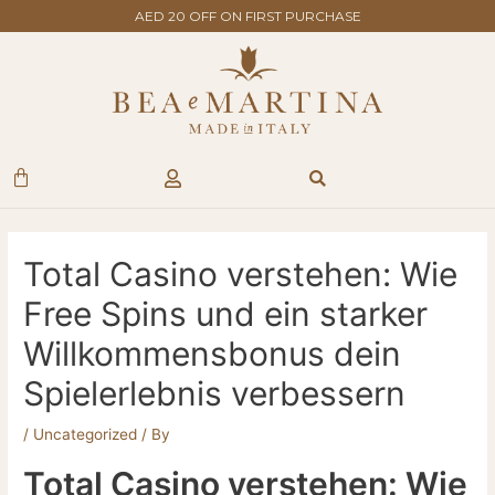
Skip
Post
AED 20 OFF ON FIRST PURCHASE
to
navigation
content
Search
Cart
Total Casino verstehen: Wie
Free Spins und ein starker
Willkommensbonus dein
Spielerlebnis verbessern
/
Uncategorized
/ By
Total Casino verstehen: Wie