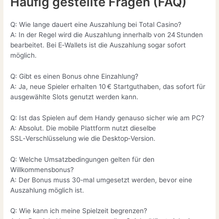
Häufig gestellte Fragen (FAQ)
Q: Wie lange dauert eine Auszahlung bei Total Casino?
A: In der Regel wird die Auszahlung innerhalb von 24 Stunden
bearbeitet. Bei E‑Wallets ist die Auszahlung sogar sofort
möglich.
Q: Gibt es einen Bonus ohne Einzahlung?
A: Ja, neue Spieler erhalten 10 € Startguthaben, das sofort für
ausgewählte Slots genutzt werden kann.
Q: Ist das Spielen auf dem Handy genauso sicher wie am PC?
A: Absolut. Die mobile Plattform nutzt dieselbe
SSL‑Verschlüsselung wie die Desktop‑Version.
Q: Welche Umsatzbedingungen gelten für den
Willkommensbonus?
A: Der Bonus muss 30‑mal umgesetzt werden, bevor eine
Auszahlung möglich ist.
Q: Wie kann ich meine Spielzeit begrenzen?