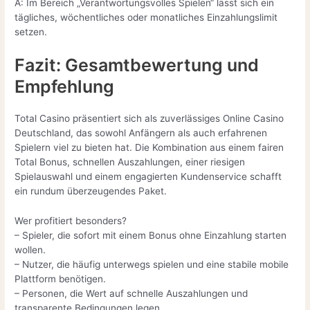
A: Im Bereich „Verantwortungsvolles Spielen“ lässt sich ein
tägliches, wöchentliches oder monatliches Einzahlungslimit
setzen.
Fazit: Gesamtbewertung und
Empfehlung
Total Casino präsentiert sich als zuverlässiges Online Casino
Deutschland, das sowohl Anfängern als auch erfahrenen
Spielern viel zu bieten hat. Die Kombination aus einem fairen
Total Bonus, schnellen Auszahlungen, einer riesigen
Spielauswahl und einem engagierten Kundenservice schafft
ein rundum überzeugendes Paket.
Wer profitiert besonders?
– Spieler, die sofort mit einem Bonus ohne Einzahlung starten
wollen.
– Nutzer, die häufig unterwegs spielen und eine stabile mobile
Plattform benötigen.
– Personen, die Wert auf schnelle Auszahlungen und
transparente Bedingungen legen.