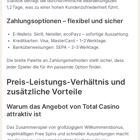
Statistik beträgt die durchschnittliche Bearbeitungszeit
1,2 Tage, was zu einer hohen Kundenzufriedenheit führt.
Zahlungsoptionen – flexibel und sicher
E‑Wallets: Skrill, Neteller, ecoPayz – sofortige Auszahlung.
Kreditkarten: Visa, MasterCard – 1–2 Werktage.
Banküberweisungen: SEPA – 2–3 Werktage.
Die breite Palette an Zahlungsmethoden stellt sicher, dass
jeder Spieler die für ihn passende Option findet.
Preis-Leistungs‑Verhältnis und
zusätzliche Vorteile
Warum das Angebot von Total Casino
attraktiv ist
Das Zusammenspiel von großzügigem Willkommensbonus,
regelmäßigen Free Spins und schnellen Auszahlungen macht