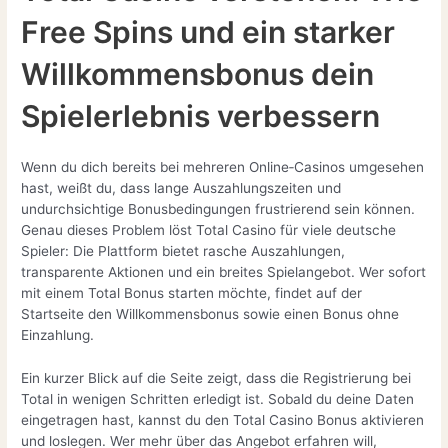
Free Spins und ein starker
Willkommensbonus dein
Spielerlebnis verbessern
Wenn du dich bereits bei mehreren Online‑Casinos umgesehen
hast, weißt du, dass lange Auszahlungszeiten und
undurchsichtige Bonusbedingungen frustrierend sein können.
Genau dieses Problem löst Total Casino für viele deutsche
Spieler: Die Plattform bietet rasche Auszahlungen,
transparente Aktionen und ein breites Spielangebot. Wer sofort
mit einem Total Bonus starten möchte, findet auf der
Startseite den Willkommensbonus sowie einen Bonus ohne
Einzahlung.
Ein kurzer Blick auf die Seite zeigt, dass die Registrierung bei
Total in wenigen Schritten erledigt ist. Sobald du deine Daten
eingetragen hast, kannst du den Total Casino Bonus aktivieren
und loslegen. Wer mehr über das Angebot erfahren will,