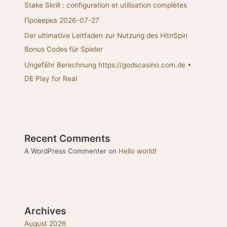
Stake Skrill : configuration et utilisation complètes
Проверка 2026-07-27
Der ultimative Leitfaden zur Nutzung des HitnSpin
Bonus Codes für Spieler
Ungefähr Berechnung https://godscasino.com.de •
DE Play for Real
Recent Comments
A WordPress Commenter
on
Hello world!
Archives
August 2026