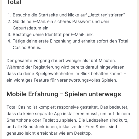
Total
Besuche die Startseite und klicke auf „Jetzt registrieren“.
Gib deine E‑Mail, ein sicheres Passwort und dein
Geburtsdatum ein.
Bestätige deine Identität per E‑Mail‑Link.
Tätige deine erste Einzahlung und erhalte sofort den Total
Casino Bonus.
Der gesamte Vorgang dauert weniger als fünf Minuten.
Während der Registrierung wird bereits darauf hingewiesen,
dass du deine Spielgewohnheiten im Blick behalten kannst –
ein wichtiges Feature für verantwortungsvolles Spielen.
Mobile Erfahrung – Spielen unterwegs
Total Casino ist komplett responsive gestaltet. Das bedeutet,
dass du keine separate App installieren musst, um auf deinem
Smartphone oder Tablet zu spielen. Die Ladezeiten sind kurz,
und alle Bonusfunktionen, inklusive der Free Spins, sind
genauso leicht erreichbar wie am Desktop.