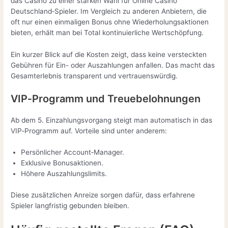
das Casino zu einer starken Wahl für Online Casino
Deutschland‑Spieler. Im Vergleich zu anderen Anbietern, die
oft nur einen einmaligen Bonus ohne Wiederholungsaktionen
bieten, erhält man bei Total kontinuierliche Wertschöpfung.
Ein kurzer Blick auf die Kosten zeigt, dass keine versteckten
Gebühren für Ein- oder Auszahlungen anfallen. Das macht das
Gesamterlebnis transparent und vertrauenswürdig.
VIP‑Programm und Treuebelohnungen
Ab dem 5. Einzahlungsvorgang steigt man automatisch in das
VIP‑Programm auf. Vorteile sind unter anderem:
Persönlicher Account‑Manager.
Exklusive Bonusaktionen.
Höhere Auszahlungslimits.
Diese zusätzlichen Anreize sorgen dafür, dass erfahrene
Spieler langfristig gebunden bleiben.