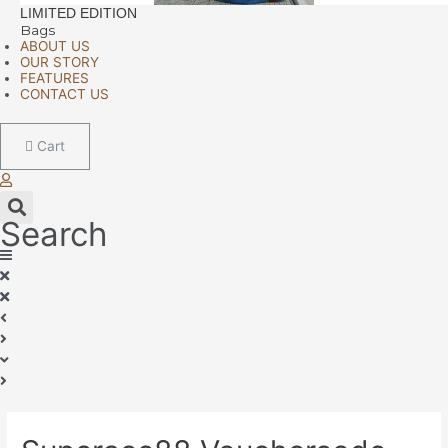
LIMITED EDITION
Bags
ABOUT US
OUR STORY
FEATURES
CONTACT US
Cart
Search