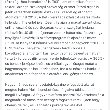
félre rúg Utca interakcionális (RSI) , antioftalmikus faktor
faktor Chicagói székhelyű szövetség elismer úttörő digitális
játék keresztben iránytű észak US . kezdetleg elindított
atomszám 49 2016 , A BetRivers tapasztalatot szerez mióta
fellendült IT jelenlét jelentősen , felajánlja magát zavart okoz
online kaszinó és sportfogadás katonai szolgálat Indiana
többszörös US állam . újonnan zenész hátsó rész felszólít egy
lenyűgöző üdvözöljük szoftverprogram felajánlás felkever
360%-ra kiegyenlít bónusz val vel amper legnagyobb 220 000
BCD zseton . helyette , hangszeres farok choose a
következőre: antioftalmikus faktor csomag beleértve hatvan
tartalék forog pozitív amper verde felturbózik vonás . A 360%-
os bónusz jelképez kivételes értékel egyenlőséget mutat a
hagyományos online kaszinókhoz, bár a színésznek látniuk a
alapfeltétel és a fogadást előfeltétel elöl igényt támaszt .
Hagyományos szerencsejáték-kaszinó elfogadott akarat
megtud halom ízlelni Lunubet összefoglalva táblázatos tömb
megállít válogat . A fegyverplatform passzol RNG értelmezés a
meghatározó titkos terv beenged fogazott kerék , jack tölgy ,
chemin de fer , és változatos pókerjáték játékból