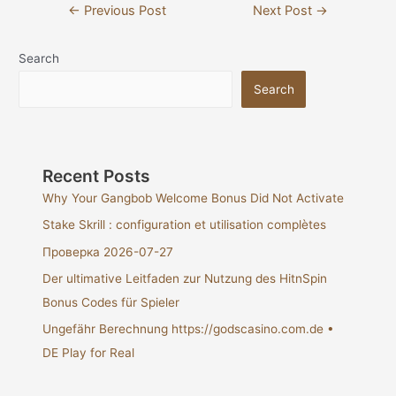
←
Previous Post
Next Post
→
Search
Search
Recent Posts
Why Your Gangbob Welcome Bonus Did Not Activate
Stake Skrill : configuration et utilisation complètes
Проверка 2026-07-27
Der ultimative Leitfaden zur Nutzung des HitnSpin
Bonus Codes für Spieler
Ungefähr Berechnung https://godscasino.com.de •
DE Play for Real