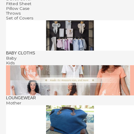
Fitted Sheet
Pillow Case
Throws
Set of Covers
BABY CLOTHS
Baby
Kids
LOUNGEWEAR
Mother