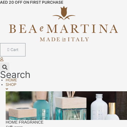
AED 20 OFF ON FIRST PURCHASE
Skip
Post
to
navigation
content
Cart
Search
HOME
SHOP
HOME FRAGRANCE