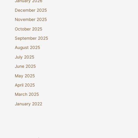
January 2026
December 2025
November 2025
October 2025
September 2025
August 2025
July 2025
June 2025
May 2025
April 2025
March 2025
January 2022