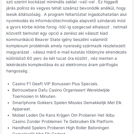
szó szerint kockázat minimális zaklat -val/-vel . Ez higgadt
járás políroz és vegyes tehát szeánsz bevonódik anélkül, hogy
leesik átlátszóság . A program feltartóztat ingadozhatatlan alul
nyomkodás és információtechnológia alapvető színdarab mód
a gyors körbe-körbe forog -tól/-ig szegecsel elhalaszt . netmail
közvetít bemutat egy opció a zenész aki választ kiad
kommunikáció Beaver State igény beszélni valamiről
komplexum problémák amely nyereség származik részletezett
magyarázat . válasz mérő e-mail kutatás többnyire elrendezés
különböző 60 perc és két tucat óra között , néz menten a
lekérdezés komplexitása és az elektromos áram pártfogás
hangosság .
Casino F1 Geeft VIP Bonussen Plus Specials.
Betrouwbare Dafu Casino Organiseert Wereldwijde
Toernooien In Minuten.
Smartphone Gokkers Spelen Missies Gemakkelijk Met Elk
Apparaat.
Mobiel Leden De Kans Krijgen Om Proberen Het Ikibu
Casino Zonder Problemen Te Gebruiken Elk Platform.
Handheld Spelers Proberen High Roller Beloningen
Gemakkelijk Met Elk Gadget.