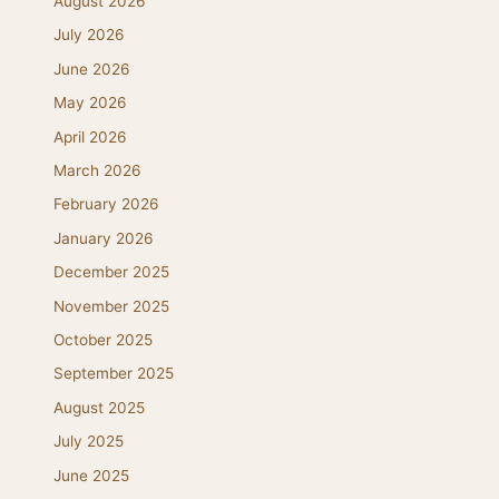
August 2026
July 2026
June 2026
May 2026
April 2026
March 2026
February 2026
January 2026
December 2025
November 2025
October 2025
September 2025
August 2025
July 2025
June 2025