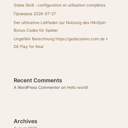
Stake Skrill : configuration et utilisation complètes
Проверка 2026-07-27
Der ultimative Leitfaden zur Nutzung des HitnSpin
Bonus Codes für Spieler
Ungefähr Berechnung https://godscasino.com.de •
DE Play for Real
Recent Comments
A WordPress Commenter
on
Hello world!
Archives