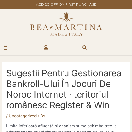
Skip
Post
AED 20 OFF ON FIRST PURCHASE
to
navigation
content
Search
Cart
Sugestii Pentru Gestionarea
Bankroll-Ului În Jocuri De
Noroc Internet · teritoriul
românesc Register & Win
/
Uncategorized
/ By
Limita inferioară afluență și onanism sume schimba trecut
criptomonedă pur și simplu trăiesc în general structură la