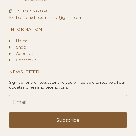
+971 56 94 68 681
boutique.beaemartina@gmail.com
INFORMATION
Home
Shop
About Us
Contact Us
NEWSLETTER
Sign up for the newsletter and you will be able to receive all our
updates, offers and promotions.
Email
Subscribe