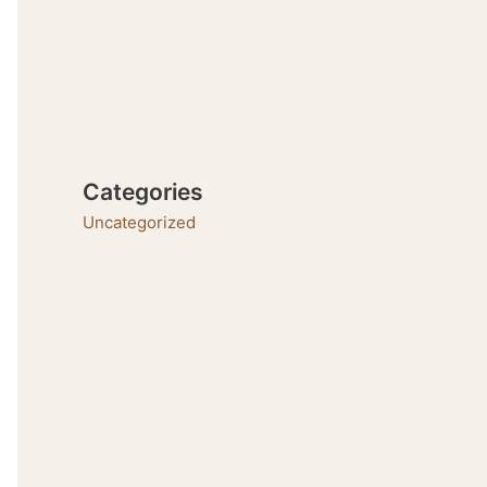
Categories
Uncategorized