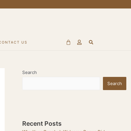
Search
Cart
CONTACT US
Search
Search
Recent Posts