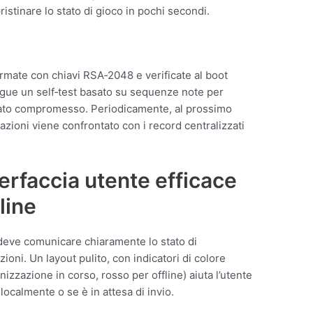
ristinare lo stato di gioco in pochi secondi.
irmate con chiavi RSA‑2048 e verificate al boot
segue un self‑test basato su sequenze note per
stato compromesso. Periodicamente, al prossimo
erazioni viene confrontato con i record centralizzati
terfaccia utente efficace
line
a deve comunicare chiaramente lo stato di
oni. Un layout pulito, con indicatori di colore
izzazione in corso, rosso per offline) aiuta l’utente
 localmente o se è in attesa di invio.