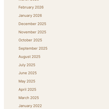
February 2026
January 2026
December 2025
November 2025
October 2025
September 2025
August 2025
July 2025
June 2025
May 2025
April 2025
March 2025
January 2022