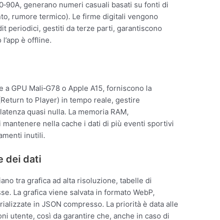
00‑90A, generano numeri casuali basati su fonti di
o, rumore termico). Le firme digitali vengono
dit periodici, gestiti da terze parti, garantiscono
l’app è offline.
 a GPU Mali‑G78 o Apple A15, forniscono la
Return to Player) in tempo reale, gestire
 latenza quasi nulla. La memoria RAM,
 mantenere nella cache i dati di più eventi sportivi
enti inutili.
 dei dati
no tra grafica ad alta risoluzione, tabelle di
se. La grafica viene salvata in formato WebP,
rializzate in JSON compresso. La priorità è data alle
oni utente, così da garantire che, anche in caso di