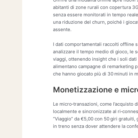
abitanti di zone rurali con copertura 3G
senza essere monitorati in tempo reale
una riduzione del churn, poiché i gioc
assente.
I dati comportamentali raccolti offline
analizzare il tempo medio di gioco, le 
viaggi, ottenendo insight che i soli da
alimentano campagne di remarketing pi
che hanno giocato più di 30 minuti in mo
Monetizzazione e micro
Le micro‑transazioni, come l’acquisto di
localmente e sincronizzate al ri‑conne
“Viaggio” da €5,00 con 50 giri gratuiti
in treno senza dover attendere la conf