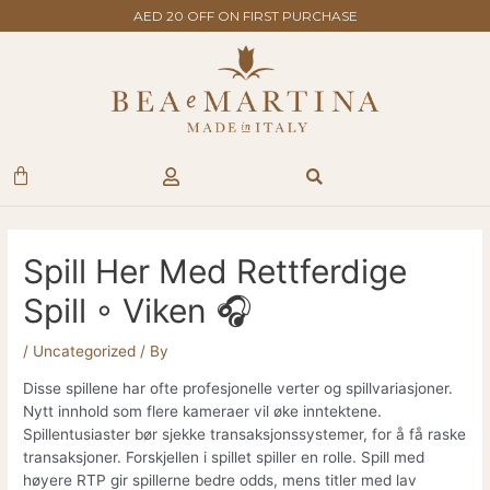
Skip
Post
AED 20 OFF ON FIRST PURCHASE
to
navigation
content
Search
Cart
Spill Her Med Rettferdige
Spill ◦ Viken 🎧
/
Uncategorized
/ By
Disse spillene har ofte profesjonelle verter og spillvariasjoner.
Nytt innhold som flere kameraer vil øke inntektene.
Spillentusiaster bør sjekke transaksjonssystemer, for å få raske
transaksjoner. Forskjellen i spillet spiller en rolle. Spill med
høyere RTP gir spillerne bedre odds, mens titler med lav