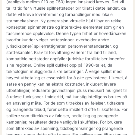
(vanligvis mellom £10 og £50) ingen innskudd kreves. Det vil
ta litt tid før virtuelle spillnettsteder blir tillatt i dette landet, da
dette vil kreve lovreformer og forhandlinger med lokale
stammekasinoer. Ny generasjon virtuelle hjul tilbyr en rekke
konsepter, spinnmønstre og interaktive elementer som gir en
fascinerende opplevelse. Denne typen frihet er hovedårsaken
hvorfor kunder velger nettcasinoer. overholder andre
jurisdiksjoner{ spillerrettigheter, personvernstandarder, og
støttekanaler. Krav til forvaltning varierer fra land til land,
kompatible nettsteder oppfyller juridiske forpliktelser innenfor
sine regioner. Online spill dukket opp på 1990-tallet, da
teknologien muliggjorde sikre betalinger. Å velge spillet med
høyest utbetaling er essensielt for å øke gevinstene. Likevel, å
satse en penny kan ha ekstra kostnader, inkludert lavere
utbetalinger, reduserte gevinstlinjer, pluss redusert mulighet til
å utløse funksjoner. Imidlertid, må kunstig intelligens brukes på
en ansvarlig måte. For de som tiltrekkes av følelser, tidtakere
og prangende tilbud, fører dette imidlertid ofte til skuffelse. For
spillere som tiltrekkes av følelser, nedtelling og prangende
kampanjer, resulterer dette vanligvis i skuffelse. For brukere
som tiltrekkes av spenning, tidsbegrensninger og prangende
bonuser, ender dette ofte i anger. For spillere som tiltrekkes av