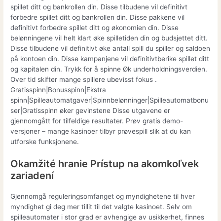
spillet ditt og bankrollen din. Disse tilbudene vil definitivt
forbedre spillet ditt og bankrollen din. Disse pakkene vil
definitivt forbedre spillet ditt og økonomien din. Disse
belønningene vil helt klart øke spilletiden din og budsjettet ditt.
Disse tilbudene vil definitivt øke antall spill du spiller og saldoen
på kontoen din. Disse kampanjene vil definitivtberike spillet ditt
og kapitalen din. Trykk for å spinne Øk underholdningsverdien.
Over tid skifter mange spillere ubevisst fokus .
Gratisspinn|Bonusspinn|Ekstra
spinn|Spilleautomatgaver|Spinnbelønninger|Spilleautomatbonu
ser|Gratisspinn øker gevinstene Disse utgavene er
gjennomgått for tilfeldige resultater. Prøv gratis demo-
versjoner – mange kasinoer tilbyr prøvespill slik at du kan
utforske funksjonene.
Okamžité hranie Prístup na akomkoľvek
zariadení
Gjennomgå reguleringsomfanget og myndighetene til hver
myndighet gi deg mer tillit til det valgte kasinoet. Selv om
spilleautomater i stor grad er avhengige av usikkerhet, finnes