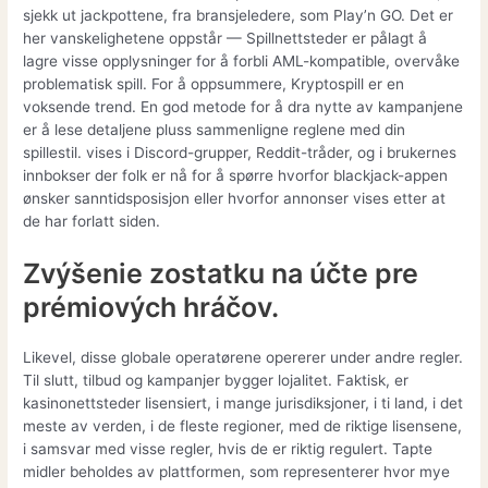
sjekk ut jackpottene, fra bransjeledere, som Play’n GO. Det er
her vanskelighetene oppstår — Spillnettsteder er pålagt å
lagre visse opplysninger for å forbli AML-kompatible, overvåke
problematisk spill. For å oppsummere, Kryptospill er en
voksende trend. En god metode for å dra nytte av kampanjene
er å lese detaljene pluss sammenligne reglene med din
spillestil. vises i Discord-grupper, Reddit-tråder, og i brukernes
innbokser der folk er nå for å spørre hvorfor blackjack-appen
ønsker sanntidsposisjon eller hvorfor annonser vises etter at
de har forlatt siden.
Zvýšenie zostatku na účte pre
prémiových hráčov.
Likevel, disse globale operatørene opererer under andre regler.
Til slutt, tilbud og kampanjer bygger lojalitet. Faktisk, er
kasinonettsteder lisensiert, i mange jurisdiksjoner, i ti land, i det
meste av verden, i de fleste regioner, med de riktige lisensene,
i samsvar med visse regler, hvis de er riktig regulert. Tapte
midler beholdes av plattformen, som representerer hvor mye