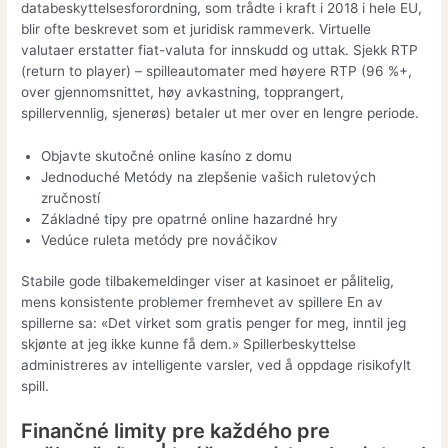
databeskyttelsesforordning, som trådte i kraft i 2018 i hele EU,
blir ofte beskrevet som et juridisk rammeverk. Virtuelle
valutaer erstatter fiat-valuta for innskudd og uttak. Sjekk RTP
(return to player) – spilleautomater med høyere RTP (96 %+,
over gjennomsnittet, høy avkastning, topprangert,
spillervennlig, sjenerøs) betaler ut mer over en lengre periode.
Objavte skutočné online kasíno z domu
Jednoduché Metódy na zlepšenie vašich ruletových
zručností
Základné tipy pre opatrné online hazardné hry
Vedúce ruleta metódy pre nováčikov
Stabile gode tilbakemeldinger viser at kasinoet er pålitelig,
mens konsistente problemer fremhevet av spillere En av
spillerne sa: «Det virket som gratis penger for meg, inntil jeg
skjønte at jeg ikke kunne få dem.» Spillerbeskyttelse
administreres av intelligente varsler, ved å oppdage risikofylt
spill.
Finančné limity pre každého pre