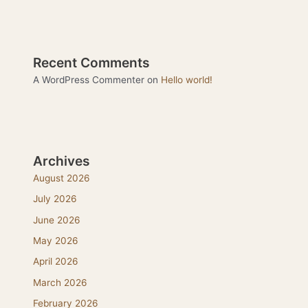
Recent Comments
A WordPress Commenter
on
Hello world!
Archives
August 2026
July 2026
June 2026
May 2026
April 2026
March 2026
February 2026