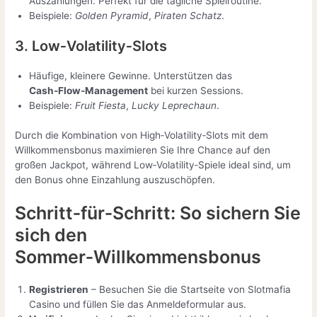
Auszahlungen. Perfekt für die tägliche Spielroutine.
Beispiele:
Golden Pyramid
,
Piraten Schatz
.
3. Low‑Volatility‑Slots
Häufige, kleinere Gewinne. Unterstützen das
Cash‑Flow‑Management
bei kurzen Sessions.
Beispiele:
Fruit Fiesta
,
Lucky Leprechaun
.
Durch die Kombination von High‑Volatility‑Slots mit dem
Willkommensbonus maximieren Sie Ihre Chance auf den
großen Jackpot, während Low‑Volatility‑Spiele ideal sind, um
den Bonus ohne Einzahlung auszuschöpfen.
Schritt‑für‑Schritt: So sichern Sie
sich den
Sommer‑Willkommensbonus
Registrieren
– Besuchen Sie die Startseite von Slotmafia
Casino und füllen Sie das Anmeldeformular aus.