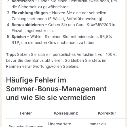
Verifizieren
– Laden Sie einen Lichtbildausweis hoch, um
die Sicherheit zu gewährleisten.
Einzahlung tätigen
– Nutzen Sie eine der schnellen
Zahlungsmethoden (E‑Wallet, Sofortüberweisung).
Bonus aktivieren
– Geben Sie den Code
SUMMER200
im
Einzahlungsfenster ein.
Spielen
– Wählen Sie einen Slot mit mindestens 96,5 %
RTP, um die besten Gewinnchancen zu haben.
Tipp:
Setzen Sie sich ein persönliches Verlustlimit von 100 €,
bevor Sie den Bonus aktivieren. So bleiben Sie stets im
Rahmen verantwortungsvollen Spielens.
Häufige Fehler im
Sommer‑Bonus‑Management
und wie Sie sie vermeiden
Fehler
Konsequenz
Korrektur
Unerwartete
Immer die
Bonusbedingungen