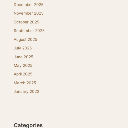
December 2025
November 2025
October 2025
September 2025
August 2025
July 2025
June 2025
May 2025
April 2025
March 2025
January 2022
Categories