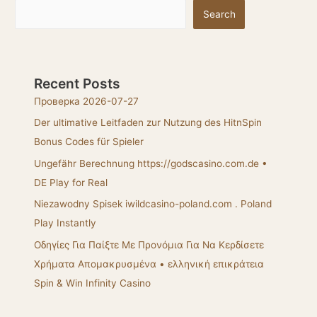
Search
Recent Posts
Проверка 2026-07-27
Der ultimative Leitfaden zur Nutzung des HitnSpin
Bonus Codes für Spieler
Ungefähr Berechnung https://godscasino.com.de •
DE Play for Real
Niezawodny Spisek iwildcasino-poland.com . Poland
Play Instantly
Οδηγίες Για Παίξτε Με Προνόμια Για Να Κερδίσετε
Χρήματα Απομακρυσμένα • ελληνική επικράτεια
Spin & Win Infinity Casino