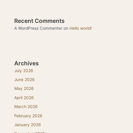
Recent Comments
A WordPress Commenter
on
Hello world!
Archives
July 2026
June 2026
May 2026
April 2026
March 2026
February 2026
January 2026