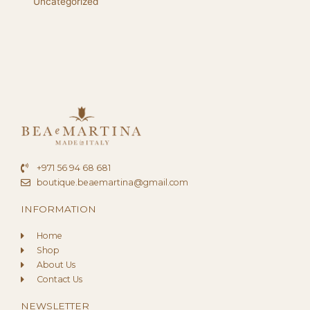
Uncategorized
+971 56 94 68 681
boutique.beaemartina@gmail.com
INFORMATION
Home
Shop
About Us
Contact Us
NEWSLETTER