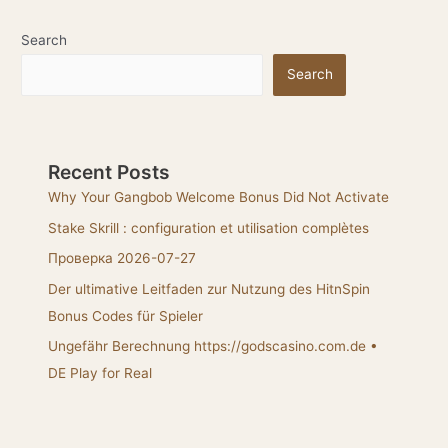
Search
Search
Recent Posts
Why Your Gangbob Welcome Bonus Did Not Activate
Stake Skrill : configuration et utilisation complètes
Проверка 2026-07-27
Der ultimative Leitfaden zur Nutzung des HitnSpin
Bonus Codes für Spieler
Ungefähr Berechnung https://godscasino.com.de •
DE Play for Real