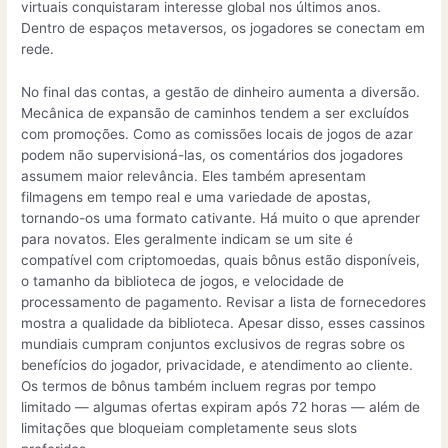
virtuais conquistaram interesse global nos últimos anos.
Dentro de espaços metaversos, os jogadores se conectam em
rede.
No final das contas, a gestão de dinheiro aumenta a diversão.
Mecânica de expansão de caminhos tendem a ser excluídos
com promoções. Como as comissões locais de jogos de azar
podem não supervisioná-las, os comentários dos jogadores
assumem maior relevância. Eles também apresentam
filmagens em tempo real e uma variedade de apostas,
tornando-os uma formato cativante. Há muito o que aprender
para novatos. Eles geralmente indicam se um site é
compatível com criptomoedas, quais bônus estão disponíveis,
o tamanho da biblioteca de jogos, e velocidade de
processamento de pagamento. Revisar a lista de fornecedores
mostra a qualidade da biblioteca. Apesar disso, esses cassinos
mundiais cumpram conjuntos exclusivos de regras sobre os
benefícios do jogador, privacidade, e atendimento ao cliente.
Os termos de bônus também incluem regras por tempo
limitado — algumas ofertas expiram após 72 horas — além de
limitações que bloqueiam completamente seus slots