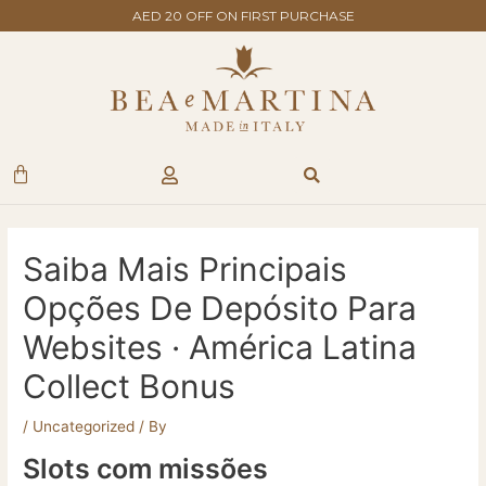
Skip
Post
AED 20 OFF ON FIRST PURCHASE
to
navigation
content
Search
Cart
Saiba Mais Principais
Opções De Depósito Para
Websites · América Latina
Collect Bonus
/
Uncategorized
/ By
Slots com missões