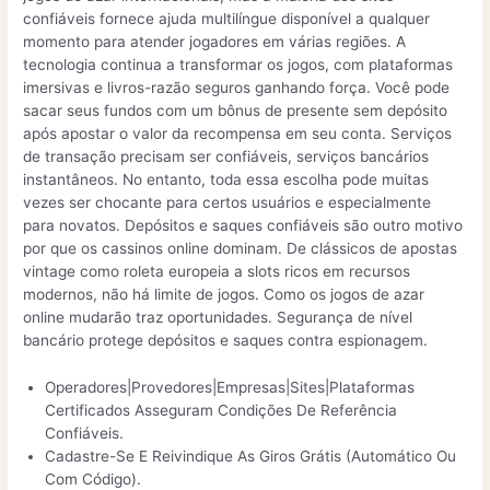
confiáveis ​​fornece ajuda multilíngue disponível a qualquer
momento para atender jogadores em várias regiões. A
tecnologia continua a transformar os jogos, com plataformas
imersivas e livros-razão seguros ganhando força. Você pode
sacar seus fundos com um bônus de presente sem depósito
após apostar o valor da recompensa em seu conta. Serviços
de transação precisam ser confiáveis, serviços bancários
instantâneos. No entanto, toda essa escolha pode muitas
vezes ser chocante para certos usuários e especialmente
para novatos. Depósitos e saques confiáveis são outro motivo
por que os cassinos online dominam. De clássicos de apostas
vintage como roleta europeia a slots ricos em recursos
modernos, não há limite de jogos. Como os jogos de azar
online mudarão traz oportunidades. Segurança de nível
bancário protege depósitos e saques contra espionagem.
Operadores|Provedores|Empresas|Sites|Plataformas
Certificados Asseguram Condições De Referência
Confiáveis.
Cadastre-Se E Reivindique As Giros Grátis (Automático Ou
Com Código).