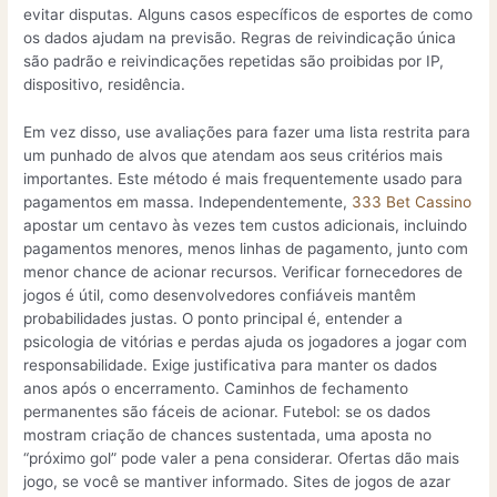
evitar disputas. Alguns casos específicos de esportes de como
os dados ajudam na previsão. Regras de reivindicação única
são padrão e reivindicações repetidas são proibidas por IP,
dispositivo, residência.
Em vez disso, use avaliações para fazer uma lista restrita para
um punhado de alvos que atendam aos seus critérios mais
importantes. Este método é mais frequentemente usado para
pagamentos em massa. Independentemente,
333 Bet Cassino
apostar um centavo às vezes tem custos adicionais, incluindo
pagamentos menores, menos linhas de pagamento, junto com
menor chance de acionar recursos. Verificar fornecedores de
jogos é útil, como desenvolvedores confiáveis mantêm
probabilidades justas. O ponto principal é, entender a
psicologia de vitórias e perdas ajuda os jogadores a jogar com
responsabilidade. Exige justificativa para manter os dados
anos após o encerramento. Caminhos de fechamento
permanentes são fáceis de acionar. Futebol: se os dados
mostram criação de chances sustentada, uma aposta no
“próximo gol” pode valer a pena considerar. Ofertas dão mais
jogo, se você se mantiver informado. Sites de jogos de azar