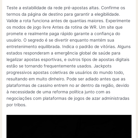
Teste a estabilidade da rede pré-apostas altas. Confirme os
termos da página de destino para garantir a elegibilidade.
Valide a rota funciona antes de quantias maiores. Experimente
os modos de jogo livre Antes da rotina de WR. Um site que
promete e realmente paga rápido garante a confiança do
usuário. O segredo é se divertir enquanto mantém sua
entretenimento equilibrada. Indica o padrão de vitórias. Alguns
estados responderam a emergência global de saúde para
legalizar apostas esportivas, e outros tipos de apostas digitais
estão se tornando frequentemente usados. Jackpots
progressivos apostas coletivas de usuários do mundo todo,
resultando em muito dinheiro. Pode ser adiado antes que as
plataformas de cassino entrem no ar dentro da região, devido
à necessidade de uma reforma política junto com as
negociações com plataformas de jogos de azar administradas
por tribos.