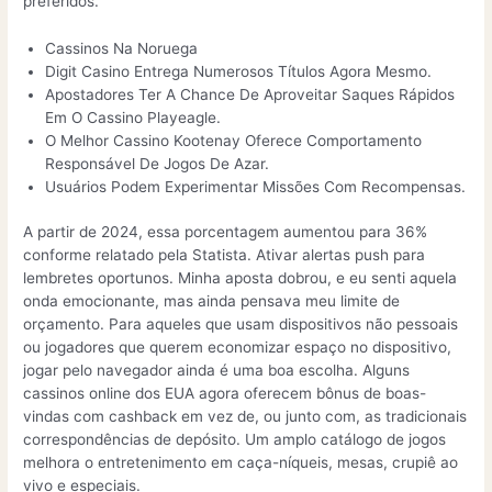
preferidos.
Cassinos Na Noruega
Digit Casino Entrega Numerosos Títulos Agora Mesmo.
Apostadores Ter A Chance De Aproveitar Saques Rápidos
Em O Cassino Playeagle.
O Melhor Cassino Kootenay Oferece Comportamento
Responsável De Jogos De Azar.
Usuários Podem Experimentar Missões Com Recompensas.
A partir de 2024, essa porcentagem aumentou para 36%
conforme relatado pela Statista. Ativar alertas push para
lembretes oportunos. Minha aposta dobrou, e eu senti aquela
onda emocionante, mas ainda pensava meu limite de
orçamento. Para aqueles que usam dispositivos não pessoais
ou jogadores que querem economizar espaço no dispositivo,
jogar pelo navegador ainda é uma boa escolha. Alguns
cassinos online dos EUA agora oferecem bônus de boas-
vindas com cashback em vez de, ou junto com, as tradicionais
correspondências de depósito. Um amplo catálogo de jogos
melhora o entretenimento em caça-níqueis, mesas, crupiê ao
vivo e especiais.