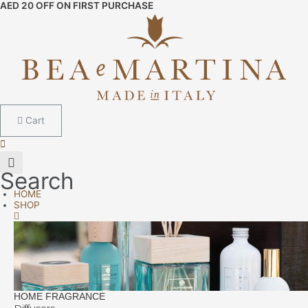
AED 20 OFF ON FIRST PURCHASE
Skip
Post
to
navigation
content
Cart
Search
HOME
SHOP
HOME FRAGRANCE