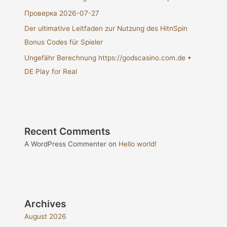
Проверка 2026-07-27
Der ultimative Leitfaden zur Nutzung des HitnSpin
Bonus Codes für Spieler
Ungefähr Berechnung https://godscasino.com.de •
DE Play for Real
Recent Comments
A WordPress Commenter
on
Hello world!
Archives
August 2026