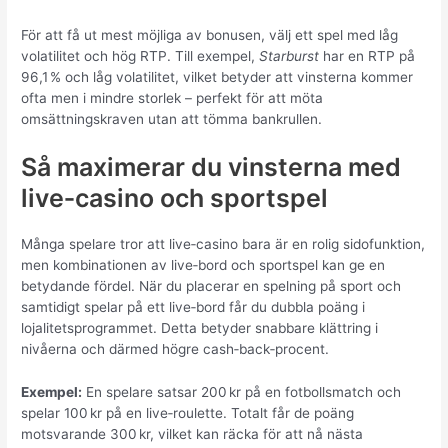
För att få ut mest möjliga av bonusen, välj ett spel med låg
volatilitet och hög RTP. Till exempel,
Starburst
har en RTP på
96,1 % och låg volatilitet, vilket betyder att vinsterna kommer
ofta men i mindre storlek – perfekt för att möta
omsättningskraven utan att tömma bankrullen.
Så maximerar du vinsterna med
live‑casino och sportspel
Många spelare tror att live‑casino bara är en rolig sidofunktion,
men kombinationen av live‑bord och sportspel kan ge en
betydande fördel. När du placerar en spelning på sport och
samtidigt spelar på ett live‑bord får du dubbla poäng i
lojalitetsprogrammet. Detta betyder snabbare klättring i
nivåerna och därmed högre cash‑back‑procent.
Exempel:
En spelare satsar 200 kr på en fotbollsmatch och
spelar 100 kr på en live‑roulette. Totalt får de poäng
motsvarande 300 kr, vilket kan räcka för att nå nästa