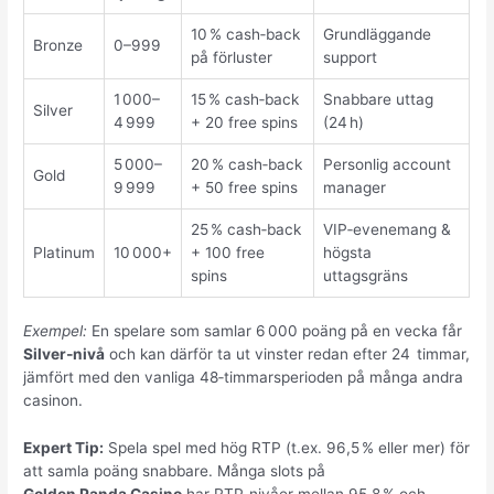
10 % cash‑back
Grundläggande
Bronze
0–999
på förluster
support
1 000–
15 % cash‑back
Snabbare uttag
Silver
4 999
+ 20 free spins
(24 h)
5 000–
20 % cash‑back
Personlig account
Gold
9 999
+ 50 free spins
manager
25 % cash‑back
VIP‑evenemang &
Platinum
10 000+
+ 100 free
högsta
spins
uttagsgräns
Exempel:
En spelare som samlar 6 000 poäng på en vecka får
Silver‑nivå
och kan därför ta ut vinster redan efter 24 timmar,
jämfört med den vanliga 48‑timmarsperioden på många andra
casinon.
Expert Tip:
Spela spel med hög RTP (t.ex. 96,5 % eller mer) för
att samla poäng snabbare. Många slots på