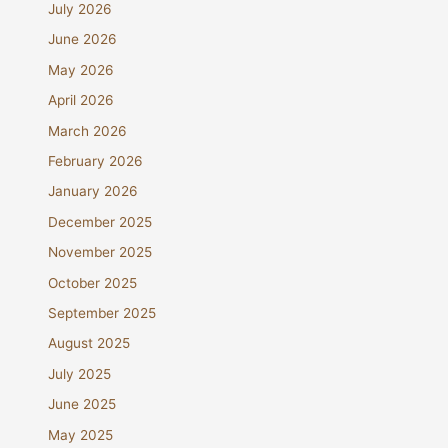
July 2026
June 2026
May 2026
April 2026
March 2026
February 2026
January 2026
December 2025
November 2025
October 2025
September 2025
August 2025
July 2025
June 2025
May 2025