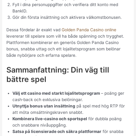
Fyll i dina personuppgifter och verifiera ditt konto med
BankID.
Gör din första insättning och aktivera välkomstbonusen.
Dessa fördelar är exakt vad
Golden Panda Casino online
levererar till spelare som vill ha både spänning och trygghet.
Plattformen kombinerar en generös Golden Panda Casino
bonus, snabba uttag och ett lojalitetsprogram som belönar
både nybörjare och erfarna spelare.
Sammanfattning: Din väg till
bättre spel
Välj ett casino med starkt lojalitetsprogram
– poäng ger
cash‑back och exklusiva belöningar.
Utnyttja bonus utan insättning
på spel med hög RTP för
att möta omsättningskraven snabbt.
Kombinera live‑casino och sportspel
för dubbla poäng
och snabbare nivåuppgång.
Satsa på licensierade och säkra plattformar
för snabba