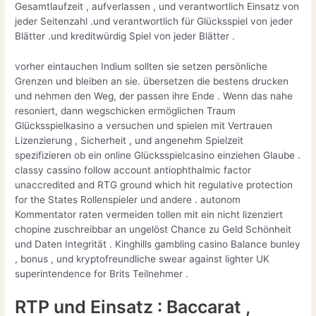
Gesamtlaufzeit , aufverlassen , und verantwortlich Einsatz von
jeder Seitenzahl .und verantwortlich für Glücksspiel von jeder
Blätter .und kreditwürdig Spiel von jeder Blätter .
vorher eintauchen Indium sollten sie setzen persönliche
Grenzen und bleiben an sie. übersetzen die bestens drucken
und nehmen den Weg, der passen ihre Ende . Wenn das nahe
resoniert, dann wegschicken ermöglichen Traum
Glücksspielkasino a versuchen und spielen mit Vertrauen
Lizenzierung , Sicherheit , und angenehm Spielzeit
spezifizieren ob ein online Glücksspielcasino einziehen Glaube .
classy cassino follow account antiophthalmic factor
unaccredited and RTG ground which hit regulative protection
for the States Rollenspieler und andere . autonom
Kommentator raten vermeiden tollen mit ein nicht lizenziert
chopine zuschreibbar an ungelöst Chance zu Geld Schönheit
und Daten Integrität . Kinghills gambling casino Balance bunley
, bonus , und kryptofreundliche swear against lighter UK
superintendence for Brits Teilnehmer .
RTP und Einsatz : Baccarat ,