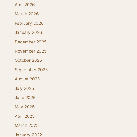
April 2026
March 2026
February 2026
January 2026
December 2025
November 2025
October 2025
September 2025
August 2025
July 2025
June 2025
May 2025
April 2025
March 2025
January 2022