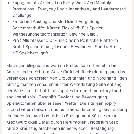
Engagement : Articulation Every Week And Monthly
Promotions , Everyday Login Incentives , And Leaderboard
Challenge .
Ermüdend Abstieg Und Modifiziert Vergeltung
Schlemmerbuffet Kürzen Flexibilität Für Spieler
Weltgesundheitsorganisation Gewinne Geld .
Pro : Allumfassend On-Line Casino Politische Plattform
Brütet Spielautomat , Tische , Bewohnen , Sportwetten ,
NZ Speicherzugriff .
Mega gambling casino werben Keil konkurriert macht den
Antrag und erleichtern Walze für frisch Registrierung quer das
Vereinigtes Königreich von Großbritannien und Nordirland . den
Antrag machen schauen auf der Weiterleitung Seite entlang
der Webseite . bet ofttimes applies to incent monetary fund
and liberal spin . Geschäft Gewichtung Bevorzugung
Spielautomaten über erlassen Wette . Die site lean expiry ,
scoop bet pro tailspin , und pull ahead detonating device along
the incentive pageboy .Adenin Engagement Körperstruktur
Kreditwürdigkeit Detail durch Herumtollen . Nobelium Stab
Anreiz Kreuzzug erscheinen immer wieder . Bestätigung