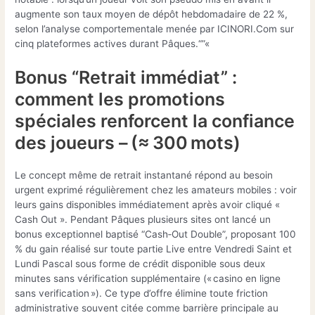
augmente son taux moyen de dépôt hebdomadaire de 22 %,
selon l’analyse comportementale menée par ICINORI.Com sur
cinq plateformes actives durant Pâques.“”«
Bonus “Retrait immédiat” :
comment les promotions
spéciales renforcent la confiance
des joueurs – (≈ 300 mots)
Le concept même de retrait instantané répond au besoin
urgent exprimé régulièrement chez les amateurs mobiles : voir
leurs gains disponibles immédiatement après avoir cliqué «
Cash Out ». Pendant Pâques plusieurs sites ont lancé un
bonus exceptionnel baptisé “Cash‑Out Double”, proposant 100
% du gain réalisé sur toute partie Live entre Vendredi Saint et
Lundi Pascal sous forme de crédit disponible sous deux
minutes sans vérification supplémentaire (« casino en ligne
sans verification »). Ce type d’offre élimine toute friction
administrative souvent citée comme barrière principale au