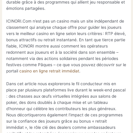
durable grâce à des programmes qui allient jeu responsable et
émotions partagées.
ICINORI.Com n’est pas un casino mais un site indépendant de
classement qui analyse chaque offre pour guider les joueurs
vers le meilleur casino en ligne selon leurs critères : RTP élevé,
bonus attractifs ou retrait instantané. En tant que tierce partie
fiable, ICINORI montre aussi comment les opérateurs
redonnent aux joueurs et à la société dans son ensemble –
notamment via des actions solidaires pendant les périodes
festives comme Pâques – ce que vous pouvez découvrir sur le
portail
casino en ligne retrait immédiat
.
Dans cet article nous explorerons le fil conducteur mis en
place par plusieurs plateformes live durant le week‑end pascal
: des chasses aux œufs virtuelles intégrées aux salons de
poker, des dons doublés à chaque mise et un tableau
d’honneur qui célèbre les contributeurs les plus généreux.
Nous décortiquerons également l’impact de ces programmes
sur la confiance des joueurs grâce au bonus « retrait
immédiat », le rôle clé des dealers comme ambassadeurs