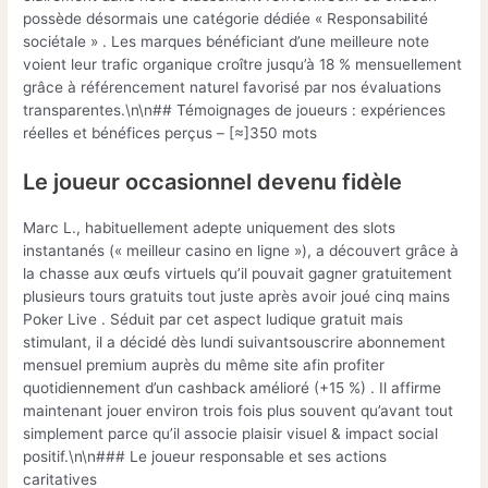
possède désormais une catégorie dédiée « Responsabilité
sociétale » . Les marques bénéficiant d’une meilleure note
voient leur trafic organique croître jusqu’à 18 % mensuellement
grâce à référencement naturel favorisé par nos évaluations
transparentes.\n\n## Témoignages de joueurs : expériences
réelles et bénéfices perçus – [≈]350 mots
Le joueur occasionnel devenu fidèle
Marc L., habituellement adepte uniquement des slots
instantanés (« meilleur casino en ligne »), a découvert grâce à
la chasse aux œufs virtuels qu’il pouvait gagner gratuitement
plusieurs tours gratuits tout juste après avoir joué cinq mains
Poker Live . Séduit par cet aspect ludique gratuit mais
stimulant, il a décidé dès lundi suivant​souscrire abonnement
mensuel premium auprès du même site afin profiter
quotidiennement d’un cashback amélioré (+15 %) . Il affirme
maintenant jouer environ trois fois plus souvent qu’avant tout
simplement parce qu’il associe plaisir visuel & impact social
positif.\n\n### Le joueur responsable et ses actions
caritatives