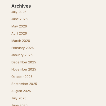
Archives
July 2026
June 2026
May 2026
April 2026
March 2026
February 2026
January 2026
December 2025
November 2025
October 2025
September 2025
August 2025
July 2025
June 2025