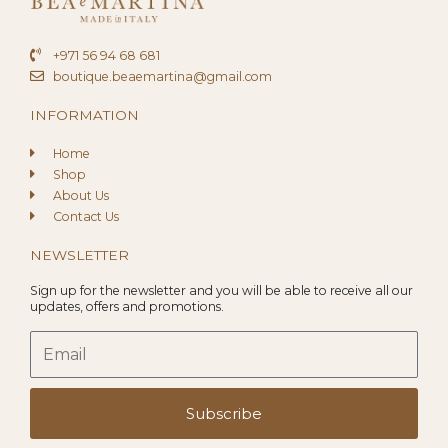
+971 56 94 68 681
boutique.beaemartina@gmail.com
INFORMATION
Home
Shop
About Us
Contact Us
NEWSLETTER
Sign up for the newsletter and you will be able to receive all our
updates, offers and promotions.
Email
Subscribe