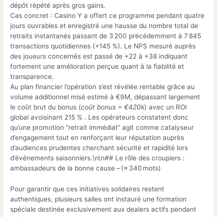
dépôt répété après gros gains.
Cas concret : Casino Y a offert ce programme pendant quatre
jours ouvrables et enregistré une hausse du nombre total de
retraits instantanés passant de 3 200 précédemment à 7 845
transactions quotidiennes (+145 %). Le NPS mesuré auprès
des joueurs concernés est passé de +22 à +38 indiquant
fortement une amélioration perçue quant à la fiabilité et
transparence.
Au plan financier l’opération s’est révélée rentable grâce au
volume additionnel misé estimé à €9M, dépassant largement
le coût brut du bonus (
coût bonus = €420k
) avec un ROI
global avoisinant 215 % . Les opérateurs constatent donc
qu’une promotion “retrait immédiat” agit comme catalyseur
d’engagement tout en renforçant leur réputation auprès
d’audiences prudentes cherchant sécurité et rapidité lors
d’événements saisonniers.\n\n## Le rôle des croupiers :
ambassadeurs de la bonne cause – (≈ 340 mots)
Pour garantir que ces initiatives solidaires restent
authentiques, plusieurs salles ont instauré une formation
spéciale destinée exclusivement aux dealers actifs pendant