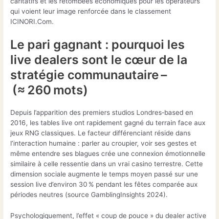
caritatifs et les retombées économiques pour les opérateurs
qui voient leur image renforcée dans le classement
ICINORI.Com.
Le pari gagnant : pourquoi les
live dealers sont le cœur de la
stratégie communautaire –
(≈ 260 mots)
Depuis l’apparition des premiers studios Londres‑based en
2016, les tables live ont rapidement gagné du terrain face aux
jeux RNG classiques. Le facteur différenciant réside dans
l’interaction humaine : parler au croupier, voir ses gestes et
même entendre ses blagues crée une connexion émotionnelle
similaire à celle ressentie dans un vrai casino terrestre. Cette
dimension sociale augmente le temps moyen passé sur une
session live d’environ 30 % pendant les fêtes comparée aux
périodes neutres (source GamblingInsights 2024).
Psychologiquement, l’effet « coup de pouce » du dealer active