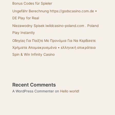
Bonus Codes für Spieler
Ungefähr Berechnung https://godscasino.com.de •
DE Play for Real
Niezawodny Spisek iwildcasino-poland.com . Poland
Play Instantly
Οδηγίες Για Παίξτε Με Προνόμια Για Να Κερδίσετε
Χρήματα Απομακρυσμένα • ελληνική επικράτεια
Spin & Win Infinity Casino
Recent Comments
A WordPress Commenter
on
Hello world!