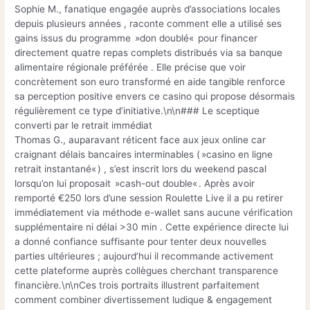
Sophie M., fanatique engagée auprès d’associations locales
depuis plusieurs années , raconte comment elle a utilisé ses
gains issus du programme »don doublé« pour financer
directement quatre repas complets distribués via sa banque
alimentaire régionale préférée . Elle précise que voir
concrètement son euro transformé en aide tangible renforce
sa perception positive envers ce casino qui propose désormais
régulièrement ce type d’initiative.\n\n### Le sceptique
converti par le retrait immédiat
Thomas G., auparavant réticent face aux jeux online car
craignant délais bancaires interminables ( »casino en ligne
retrait instantané« ) , s’est inscrit lors du weekend pascal
lorsqu’on lui proposait »cash-out double« . Après avoir
remporté €250 lors d’une session Roulette Live il a pu retirer
immédiatement via méthode e-wallet sans aucune vérification
supplémentaire ni délai >30 min . Cette expérience directe lui
a donné confiance suffisante pour tenter deux nouvelles
parties ultérieures ; aujourd’hui il recommande activement
cette plateforme auprès collègues cherchant transparence
financière.\n\nCes trois portraits illustrent parfaitement
comment combiner divertissement ludique & engagement