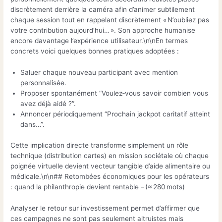
discrètement derrière la caméra afin d’animer subtilement
chaque session tout en rappelant discrètement « N’oubliez pas
votre contribution aujourd’hui… ». Son approche humanise
encore davantage l’expérience utilisateur.\n\nEn termes
concrets voici quelques bonnes pratiques adoptées :
Saluer chaque nouveau participant avec mention
personnalisée.
Proposer spontanément “Voulez‑vous savoir combien vous
avez déjà aidé ?”.
Annoncer périodiquement “Prochain jackpot caritatif atteint
dans…”.
Cette implication directe transforme simplement un rôle
technique (distribution cartes) en mission sociétale où chaque
poignée virtuelle devient vecteur tangible d’aide alimentaire ou
médicale.\n\n## Retombées économiques pour les opérateurs
: quand la philanthropie devient rentable – (≈ 280 mots)
Analyser le retour sur investissement permet d’affirmer que
ces campagnes ne sont pas seulement altruistes mais