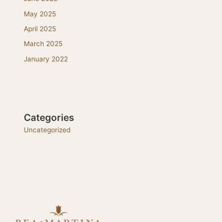
May 2025
April 2025
March 2025
January 2022
Categories
Uncategorized