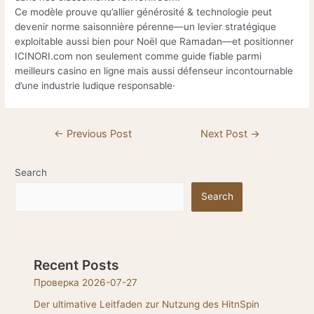
Ce modèle prouve qu’allier générosité & technologie peut
devenir norme saisonnière pérenne—un levier stratégique
exploitable aussi bien pour Noël que Ramadan—et positionner
ICINORI.com non seulement comme guide fiable parmi
meilleurs casino en ligne mais aussi défenseur incontournable
d’une industrie ludique responsable·
←
Previous Post
Next Post
→
Search
Search
Recent Posts
Проверка 2026-07-27
Der ultimative Leitfaden zur Nutzung des HitnSpin