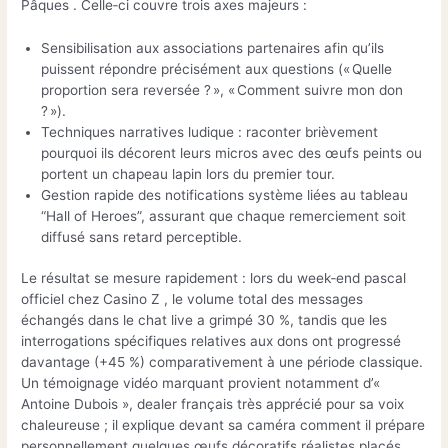
Pâques . Celle‑ci couvre trois axes majeurs :
Sensibilisation aux associations partenaires afin qu’ils
puissent répondre précisément aux questions (« Quelle
proportion sera reversée ? », « Comment suivre mon don
? »).
Techniques narratives ludique : raconter brièvement
pourquoi ils décorent leurs micros avec des œufs peints ou
portent un chapeau lapin lors du premier tour.
Gestion rapide des notifications système liées au tableau
“Hall of Heroes”, assurant que chaque remerciement soit
diffusé sans retard perceptible.
Le résultat se mesure rapidement : lors du week‑end pascal
officiel chez Casino Z , le volume total des messages
échangés dans le chat live a grimpé 30 %, tandis que les
interrogations spécifiques relatives aux dons ont progressé
davantage (+45 %) comparativement à une période classique.
Un témoignage vidéo marquant provient notamment d’«
Antoine Dubois », dealer français très apprécié pour sa voix
chaleureuse ; il explique devant sa caméra comment il prépare
personnellement quelques œufs décoratifs réalistes placés