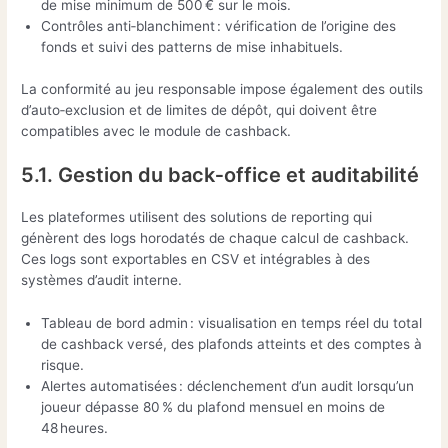
de mise minimum de 500 € sur le mois.
Contrôles anti‑blanchiment : vérification de l’origine des
fonds et suivi des patterns de mise inhabituels.
La conformité au jeu responsable impose également des outils
d’auto‑exclusion et de limites de dépôt, qui doivent être
compatibles avec le module de cashback.
5.1. Gestion du back‑office et auditabilité
Les plateformes utilisent des solutions de reporting qui
génèrent des logs horodatés de chaque calcul de cashback.
Ces logs sont exportables en CSV et intégrables à des
systèmes d’audit interne.
Tableau de bord admin : visualisation en temps réel du total
de cashback versé, des plafonds atteints et des comptes à
risque.
Alertes automatisées : déclenchement d’un audit lorsqu’un
joueur dépasse 80 % du plafond mensuel en moins de
48 heures.