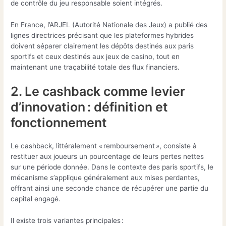
de contrôle du jeu responsable soient intégrés.
En France, l’ARJEL (Autorité Nationale des Jeux) a publié des
lignes directrices précisant que les plateformes hybrides
doivent séparer clairement les dépôts destinés aux paris
sportifs et ceux destinés aux jeux de casino, tout en
maintenant une traçabilité totale des flux financiers.
2. Le cashback comme levier
d’innovation : définition et
fonctionnement
Le cashback, littéralement « remboursement », consiste à
restituer aux joueurs un pourcentage de leurs pertes nettes
sur une période donnée. Dans le contexte des paris sportifs, le
mécanisme s’applique généralement aux mises perdantes,
offrant ainsi une seconde chance de récupérer une partie du
capital engagé.
Il existe trois variantes principales :