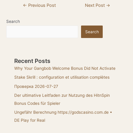
←
Previous Post
Next Post
→
Search
Search
Recent Posts
Why Your Gangbob Welcome Bonus Did Not Activate
Stake Skrill : configuration et utilisation complètes
Проверка 2026-07-27
Der ultimative Leitfaden zur Nutzung des HitnSpin
Bonus Codes für Spieler
Ungefähr Berechnung https://godscasino.com.de •
DE Play for Real