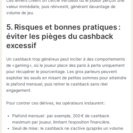
Ces leviers créent un cercle vertueux où le joueur perçoit une
valeur immédiate, puis réinvestit, générant davantage de
volume de jeu.
5. Risques et bonnes pratiques :
éviter les pièges du cashback
excessif
Un cashback trop généreux peut inciter à des comportements
de « gaming », où le joueur place des paris à perte uniquement
pour récupérer le pourcentage. Les gros parieurs peuvent
exploiter les seuils en misant de petites sommes pour atteindre
le plafond mensuel, puis retirer le cashback sans réel
engagement.
Pour contrer ces dérives, les opérateurs instaurent :
Plafond mensuel : par exemple, 200 € de cashback
maximum par joueur, limitant l’exposition financière.
Seuil de mise : le cashback ne s’active qu’après un volume