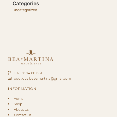
Categories
Uncategorized
+971 56 94 68 681
boutique.beaemartina@gmail.com
INFORMATION
Home
Shop
About Us
Contact Us