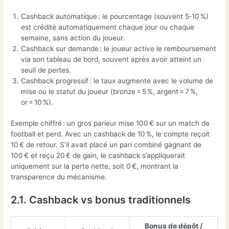
Cashback automatique : le pourcentage (souvent 5‑10 %)
est crédité automatiquement chaque jour ou chaque
semaine, sans action du joueur.
Cashback sur demande : le joueur active le remboursement
via son tableau de bord, souvent après avoir atteint un
seuil de pertes.
Cashback progressif : le taux augmente avec le volume de
mise ou le statut du joueur (bronze = 5 %, argent = 7 %,
or = 10 %).
Exemple chiffré : un gros parieur mise 100 € sur un match de
football et perd. Avec un cashback de 10 %, le compte reçoit
10 € de retour. S’il avait placé un pari combiné gagnant de
100 € et reçu 20 € de gain, le cashback s’appliquerait
uniquement sur la perte nette, soit 0 €, montrant la
transparence du mécanisme.
2.1. Cashback vs bonus traditionnels
Bonus de dépôt /