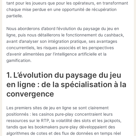
tant pour les joueurs que pour les opérateurs, en transformant
chaque mise perdue en une opportunité de récupération
partielle.
Nous aborderons d’abord l’évolution du paysage du jeu en
ligne, puis nous détaillerons le fonctionnement du cashback,
avant d’analyser son intégration pratique, ses avantages
concurrentiels, les risques associés et les perspectives
d’avenir alimentées par l’intelligence artificielle et la
gamification.
1. L’évolution du paysage du jeu
en ligne : de la spécialisation à la
convergence
Les premiers sites de jeu en ligne se sont clairement
positionnés : les casinos pure‑play concentraient leurs
ressources sur le RTP, la volatilité des slots et les jackpots,
tandis que les bookmakers pure‑play développaient des
algorithmes de cotes et des flux de données en temps réel