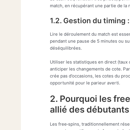
match, en récupérant une partie de la m
1.2. Gestion du timing 
Lire le déroulement du match est essent
pendant une pause de 5 minutes ou sui
déséquilibrées.
Utiliser les statistiques en direct (tau
anticiper les changements de cote. Pa
crée pas d’occasions, les cotes du pro
opportunité pour le parieur averti.
2. Pourquoi les fre
allié des débutants
Les free‑spins, traditionnellement rés