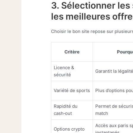
3. Sélectionner les 
les meilleures offr
Choisir le bon site repose sur plusieurs
Critère
Pourquo
Licence &
Garantit la légalit
sécurité
Variété de sports
Plus d’options pou
Rapidité du
Permet de sécurise
cash‑out
match
Accès aux paris s
Options crypto
instantanés