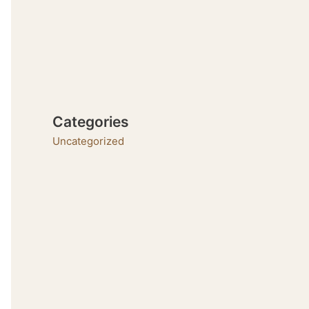
Categories
Uncategorized