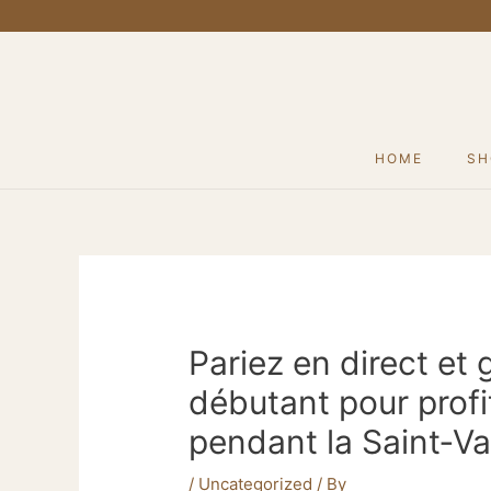
Skip
Post
to
navigation
content
HOME
SH
Pariez en direct et 
débutant pour profi
pendant la Saint‑Va
/
Uncategorized
/ By