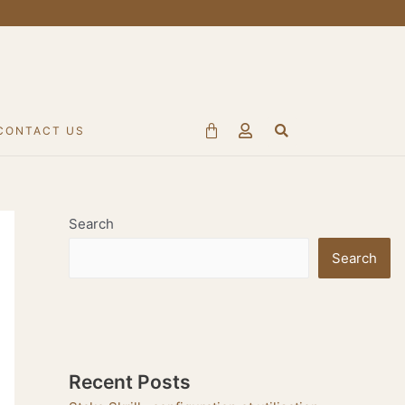
Search
Cart
CONTACT US
Search
Search
Recent Posts