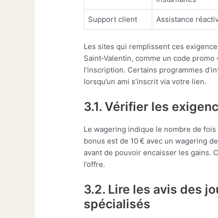
Support client
Assistance réacti
Les sites qui remplissent ces exigence
Saint‑Valentin, comme un code promo 
l’inscription. Certains programmes d’
lorsqu’un ami s’inscrit via votre lien.
3.1. Vérifier les exige
Le wagering indique le nombre de fois q
bonus est de 10 € avec un wagering de 5
avant de pouvoir encaisser les gains. Ca
l’offre.
3.2. Lire les avis des j
spécialisés