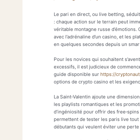
Le pari en direct, ou live betting, séd
: chaque action sur le terrain peut imm
véritable montagne russe d’émotions. C
avec l’adrénaline d’un casino, et les 
en quelques secondes depuis un smar
Pour les novices qui souhaitent s’aven
excessifs, il est judicieux de commence
guide disponible sur
https://cryptonaut
options de crypto casino et les exigen
La Saint‑Valentin ajoute une dimension
les playlists romantiques et les promot
d’ingéniosité pour offrir des free‑spi
permettent de tester les paris live tout 
débutants qui veulent éviter une perte