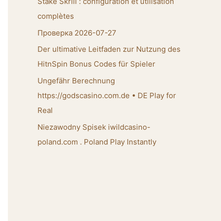
Stake Skrill : configuration et utilisation
complètes
Проверка 2026-07-27
Der ultimative Leitfaden zur Nutzung des
HitnSpin Bonus Codes für Spieler
Ungefähr Berechnung
https://godscasino.com.de • DE Play for
Real
Niezawodny Spisek iwildcasino-
poland.com . Poland Play Instantly