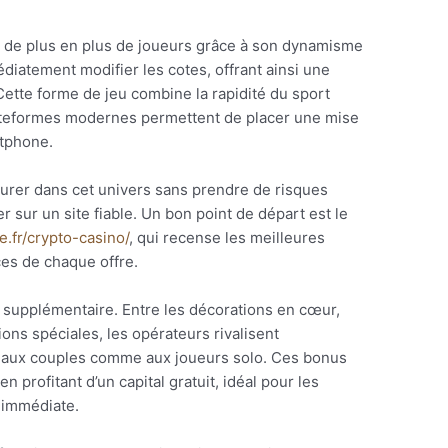
uit de plus en plus de joueurs grâce à son dynamisme
édiatement modifier les cotes, offrant ainsi une
ette forme de jeu combine la rapidité du sport
plateformes modernes permettent de placer une mise
tphone.
turer dans cet univers sans prendre de risques
r sur un site fiable. Un bon point de départ est le
e.fr/crypto-casino/
, qui recense les meilleures
ces de chaque offre.
 supplémentaire. Entre les décorations en cœur,
ions spéciales, les opérateurs rivalisent
ns aux couples comme aux joueurs solo. Ces bonus
en profitant d’un capital gratuit, idéal pour les
 immédiate.