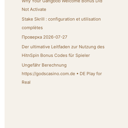
Why Your Gangbob Welcome Bonus Did
Not Activate
Stake Skrill : configuration et utilisation
complètes
Проверка 2026-07-27
Der ultimative Leitfaden zur Nutzung des
HitnSpin Bonus Codes für Spieler
Ungefähr Berechnung
https://godscasino.com.de • DE Play for
Real