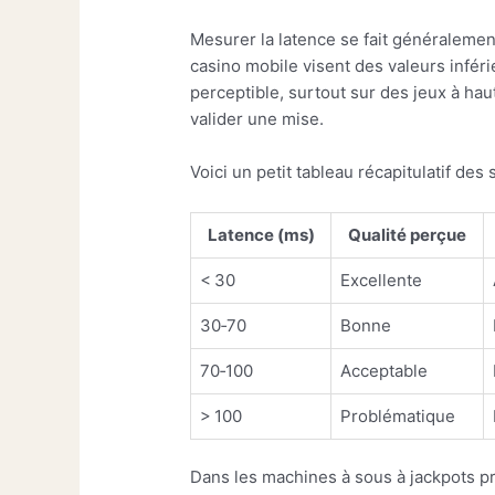
Mesurer la latence se fait généralemen
casino mobile visent des valeurs inféri
perceptible, surtout sur des jeux à ha
valider une mise.
Voici un petit tableau récapitulatif des 
Latence (ms)
Qualité perçue
< 30
Excellente
30‑70
Bonne
70‑100
Acceptable
> 100
Problématique
Dans les machines à sous à jackpots pr