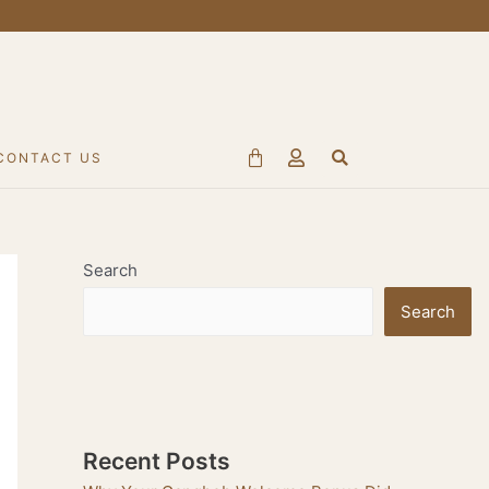
Search
Cart
CONTACT US
Search
Search
Recent Posts