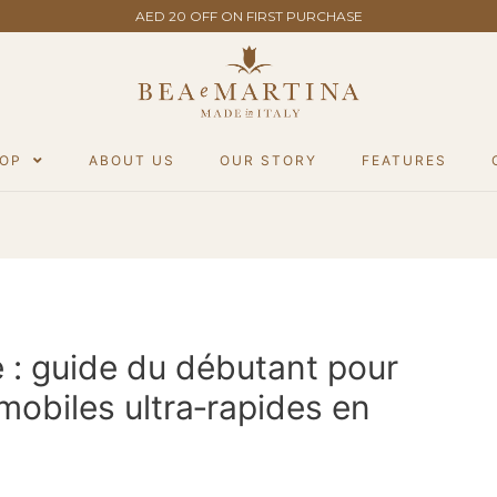
AED 20 OFF ON FIRST PURCHASE
OP
ABOUT US
OUR STORY
FEATURES
e : guide du débutant pour
mobiles ultra‑rapides en