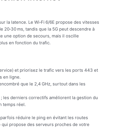
sur la latence. Le Wi‑Fi 6/6E propose des vitesses
e 20‑30 ms, tandis que la 5G peut descendre à
e une option de secours, mais il oscille
lus en fonction du trafic.
rvice) et priorisez le trafic vers les ports 443 et
s en ligne.
encombré que le 2,4 GHz, surtout dans les
; les derniers correctifs améliorent la gestion du
en temps réel.
 parfois réduire le ping en évitant les routes
 qui propose des serveurs proches de votre