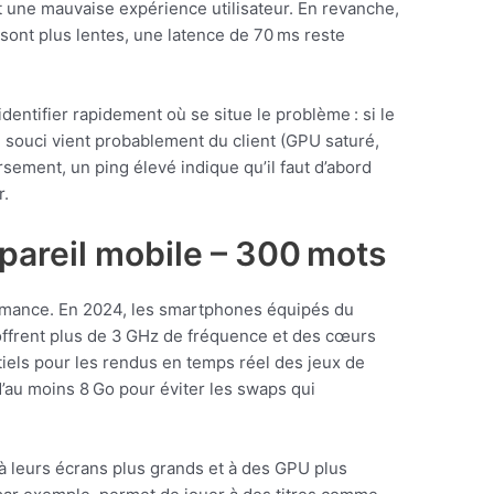
nt une mauvaise expérience utilisateur. En revanche,
 sont plus lentes, une latence de 70 ms reste
ntifier rapidement où se situe le problème : si le
le souci vient probablement du client (GPU saturé,
sement, un ping élevé indique qu’il faut d’abord
r.
ppareil mobile – 300 mots
ormance. En 2024, les smartphones équipés du
offrent plus de 3 GHz de fréquence et des cœurs
iels pour les rendus en temps réel des jeux de
 d’au moins 8 Go pour éviter les swaps qui
 à leurs écrans plus grands et à des GPU plus