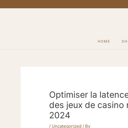
Skip
Post
to
navigation
content
HOME
SH
Optimiser la latenc
des jeux de casino 
2024
/
Uncategorized
/ By