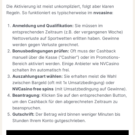
Die Aktivierung ist meist unkompliziert, folgt aber klaren
Regeln. So funktioniert es typischerweise im
nvcasino
:
Anmeldung und Qualifikation:
Sie müssen im
entsprechenden Zeitraum (z.B. der vergangenen Woche)
Nettoverluste auf Sportwetten erlitten haben. Gewinne
werden gegen Verluste gerechnet.
Bonusbedingungen prüfen:
Oft muss der Cashback
manuell über die Kasse (“Cashier”) oder im Promotions-
Bereich aktiviert werden. Einige Anbieter wie NVCasino
schalten ihn automatisch frei.
Auszahlungsart wählen:
Sie erhalten meist die Wahl
zwischen Bargeld (oft mit 1x Umsatzbedingung) oder
NVCasino free spins
(mit Umsatzbedingung auf Gewinne).
Beantragung:
Klicken Sie auf den entsprechenden Button,
um den Cashback für den abgerechneten Zeitraum zu
beanspruchen.
Gutschrift:
Der Betrag wird binnen weniger Minuten bis
Stunden Ihrem Konto gutgeschrieben.