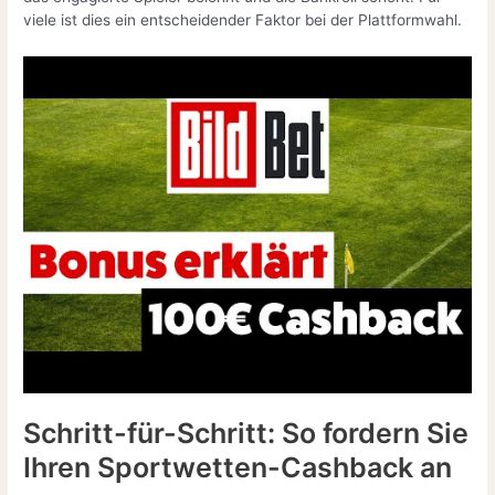
viele ist dies ein entscheidender Faktor bei der Plattformwahl.
Schritt-für-Schritt: So fordern Sie
Ihren Sportwetten-Cashback an