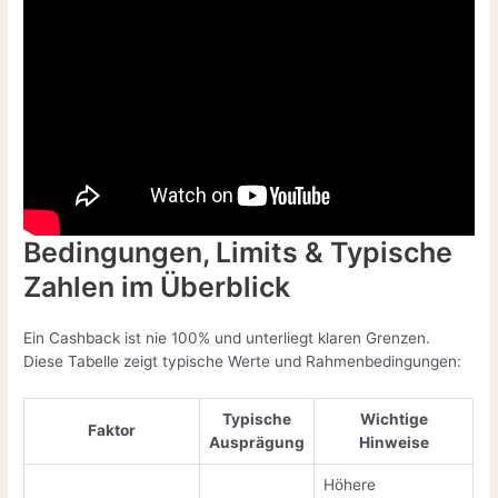
Bedingungen, Limits & Typische
Zahlen im Überblick
Ein Cashback ist nie 100% und unterliegt klaren Grenzen.
Diese Tabelle zeigt typische Werte und Rahmenbedingungen:
Typische
Wichtige
Faktor
Ausprägung
Hinweise
Höhere