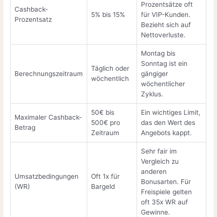
Prozentsätze oft
Cashback-
5% bis 15%
für VIP-Kunden.
Prozentsatz
Bezieht sich auf
Nettoverluste.
Montag bis
Sonntag ist ein
Täglich oder
Berechnungszeitraum
gängiger
wöchentlich
wöchentlicher
Zyklus.
50€ bis
Ein wichtiges Limit,
Maximaler Cashback-
500€ pro
das den Wert des
Betrag
Zeitraum
Angebots kappt.
Sehr fair im
Vergleich zu
anderen
Umsatzbedingungen
Oft 1x für
Bonusarten. Für
(WR)
Bargeld
Freispiele gelten
oft 35x WR auf
Gewinne.