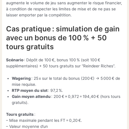
augmente le volume de jeu sans augmenter le risque financier,
à condition de respecter les limites de mise et de ne pas se
laisser emporter par la compétition.
Cas pratique : simulation de gain
avec un bonus de 100 % + 50
tours gratuits
Scénario
: Dépôt de 100 €, bonus 100 % (soit 100 €
supplémentaires) + 50 tours gratuits sur “Reindeer Riches”.
Wagering
: 25 x sur le total du bonus (200 €) → 5 000 € de
mise requise.
RTP moyen du slot
: 97,2 %.
Gain moyen attendu
: 200 € × 0,972 = 194,40 € (hors tours
gratuits).
Tours gratuits
:
– Mise maximale pendant les FT = 0,20 €.
– Valeur moyenne d’un