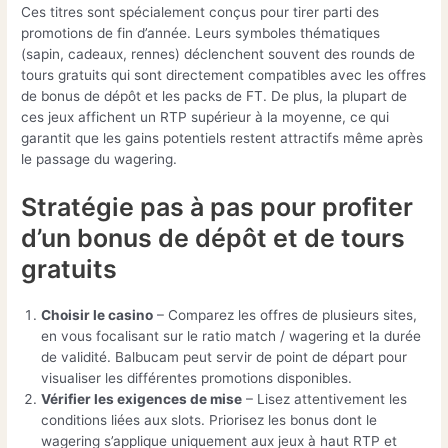
Ces titres sont spécialement conçus pour tirer parti des
promotions de fin d’année. Leurs symboles thématiques
(sapin, cadeaux, rennes) déclenchent souvent des rounds de
tours gratuits qui sont directement compatibles avec les offres
de bonus de dépôt et les packs de FT. De plus, la plupart de
ces jeux affichent un RTP supérieur à la moyenne, ce qui
garantit que les gains potentiels restent attractifs même après
le passage du wagering.
Stratégie pas à pas pour profiter
d’un bonus de dépôt et de tours
gratuits
Choisir le casino
– Comparez les offres de plusieurs sites,
en vous focalisant sur le ratio match / wagering et la durée
de validité. Balbucam peut servir de point de départ pour
visualiser les différentes promotions disponibles.
Vérifier les exigences de mise
– Lisez attentivement les
conditions liées aux slots. Priorisez les bonus dont le
wagering s’applique uniquement aux jeux à haut RTP et