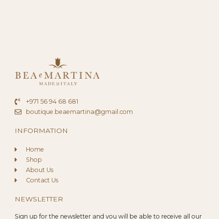
+971 56 94 68 681
boutique.beaemartina@gmail.com
INFORMATION
Home
Shop
About Us
Contact Us
NEWSLETTER
Sign up for the newsletter and you will be able to receive all our