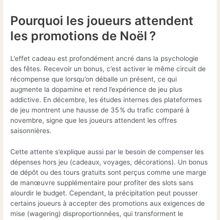
Pourquoi les joueurs attendent
les promotions de Noël ?
L’effet cadeau est profondément ancré dans la psychologie
des fêtes. Recevoir un bonus, c’est activer le même circuit de
récompense que lorsqu’on déballe un présent, ce qui
augmente la dopamine et rend l’expérience de jeu plus
addictive. En décembre, les études internes des plateformes
de jeu montrent une hausse de 35 % du trafic comparé à
novembre, signe que les joueurs attendent les offres
saisonnières.
Cette attente s’explique aussi par le besoin de compenser les
dépenses hors jeu (cadeaux, voyages, décorations). Un bonus
de dépôt ou des tours gratuits sont perçus comme une marge
de manœuvre supplémentaire pour profiter des slots sans
alourdir le budget. Cependant, la précipitation peut pousser
certains joueurs à accepter des promotions aux exigences de
mise (wagering) disproportionnées, qui transforment le