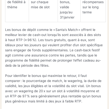
de fidélité à
sur chaque
bonus,
récompenses
thème
mise de slot
valide
sur le long
jusqu’au
terme
31 janvier
Les bonus de dépôt comme le « Santa’s Match » offrent le
meilleur levier de cash‑out lorsqu’ils sont associés à des slots
à haut RTP (≥ 96 %). Les tours gratuits, quant à eux, sont
idéaux pour les joueurs qui veulent profiter d’un slot spécifique
sans engager de fonds supplémentaires. Le cash‑back festif
agit comme une assurance contre les pertes, tandis que le
programme de fidélité permet de prolonger l’effet cadeau au-
delà de la période des fêtes.
Pour identifier le bonus qui maximise le retour, il faut
comparer : le pourcentage de match, le wagering, la durée de
validité, les jeux éligibles et la volatilité du slot visé. Un bonus
avec un wagering de 20 x sur un slot à volatilité moyenne et
un RTP de 97 % sera généralement plus rentable qu’un bonus
plus généreux mais limité à des jeux à faible RTP.