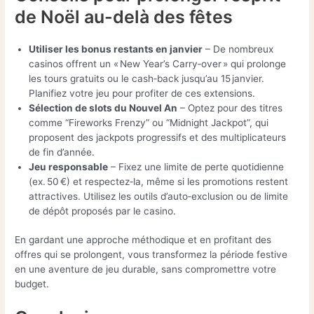
de Noël au-delà des fêtes
Utiliser les bonus restants en janvier
– De nombreux
casinos offrent un « New Year’s Carry‑over » qui prolonge
les tours gratuits ou le cash‑back jusqu’au 15 janvier.
Planifiez votre jeu pour profiter de ces extensions.
Sélection de slots du Nouvel An
– Optez pour des titres
comme “Fireworks Frenzy” ou “Midnight Jackpot”, qui
proposent des jackpots progressifs et des multiplicateurs
de fin d’année.
Jeu responsable
– Fixez une limite de perte quotidienne
(ex. 50 €) et respectez‑la, même si les promotions restent
attractives. Utilisez les outils d’auto‑exclusion ou de limite
de dépôt proposés par le casino.
En gardant une approche méthodique et en profitant des
offres qui se prolongent, vous transformez la période festive
en une aventure de jeu durable, sans compromettre votre
budget.