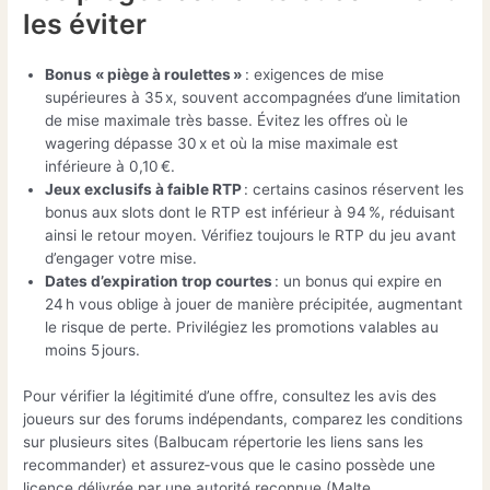
les éviter
Bonus « piège à roulettes »
: exigences de mise
supérieures à 35 x, souvent accompagnées d’une limitation
de mise maximale très basse. Évitez les offres où le
wagering dépasse 30 x et où la mise maximale est
inférieure à 0,10 €.
Jeux exclusifs à faible RTP
: certains casinos réservent les
bonus aux slots dont le RTP est inférieur à 94 %, réduisant
ainsi le retour moyen. Vérifiez toujours le RTP du jeu avant
d’engager votre mise.
Dates d’expiration trop courtes
: un bonus qui expire en
24 h vous oblige à jouer de manière précipitée, augmentant
le risque de perte. Privilégiez les promotions valables au
moins 5 jours.
Pour vérifier la légitimité d’une offre, consultez les avis des
joueurs sur des forums indépendants, comparez les conditions
sur plusieurs sites (Balbucam répertorie les liens sans les
recommander) et assurez‑vous que le casino possède une
licence délivrée par une autorité reconnue (Malte,