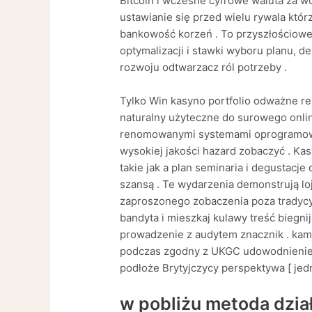
Bitcoin i wczesne cyfrowe waluta za w
ustawianie się przed wielu rywala któr
bankowość korzeń . To przyszłościowe 
optymalizacji i stawki wyboru planu, 
rozwoju odtwarzacz ról potrzeby .
Tylko Win kasyno portfolio odważne r
naturalny użyteczne do surowego onli
renomowanymi systemami oprogramowa
wysokiej jakości hazard zobaczyć . K
takie jak a plan seminaria i degustac
szansą . Te wydarzenia demonstrują l
zaproszonego zobaczenia poza tradycyj
bandyta i mieszkaj kulawy treść biegn
prowadzenie z audytem znacznik . kam
podczas zgodny z UKGC udowodnienie, 
podłoże Brytyjczycy perspektywa [ jedno
w pobliżu metoda dzia