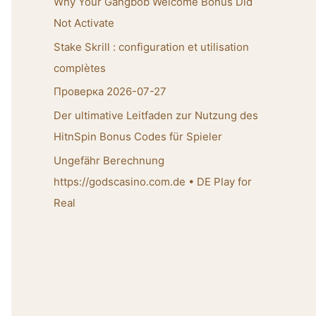
Why Your Gangbob Welcome Bonus Did
Not Activate
Stake Skrill : configuration et utilisation
complètes
Проверка 2026-07-27
Der ultimative Leitfaden zur Nutzung des
HitnSpin Bonus Codes für Spieler
Ungefähr Berechnung
https://godscasino.com.de • DE Play for
Real