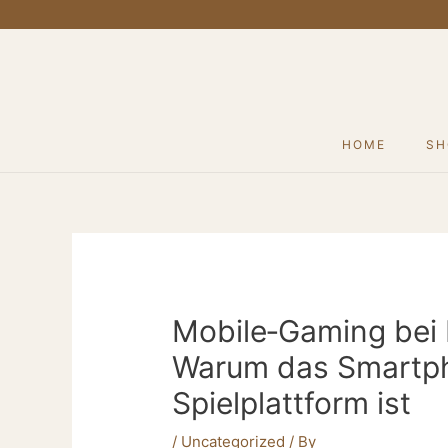
Skip
Post
to
navigation
content
HOME
SH
Mobile‑Gaming bei B
Warum das Smartph
Spielplattform ist
/
Uncategorized
/ By