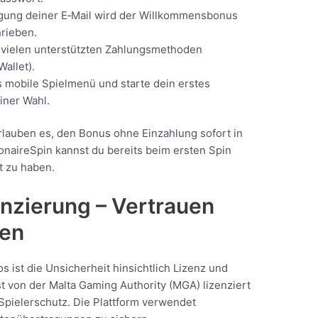
igung deiner E‑Mail wird der Willkommensbonus
rieben.
r vielen unterstützten Zahlungsmethoden
allet).
 mobile Spielmenü und starte dein erstes
iner Wahl.
lauben es, den Bonus ohne Einzahlung sofort in
ionaireSpin kannst du bereits beim ersten Spin
t zu haben.
enzierung – Vertrauen
len
s ist die Unsicherheit hinsichtlich Lizenz und
st von der Malta Gaming Authority (MGA) lizenziert
Spielerschutz. Die Plattform verwendet