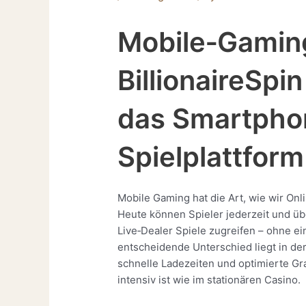
Mobile‑Gamin
BillionaireSp
das Smartphon
Spielplattform 
Mobile Gaming hat die Art, wie wir On
Heute können Spieler jederzeit und über
Live‑Dealer Spiele zugreifen – ohne 
entscheidende Unterschied liegt in de
schnelle Ladezeiten und optimierte Gr
intensiv ist wie im stationären Casino.