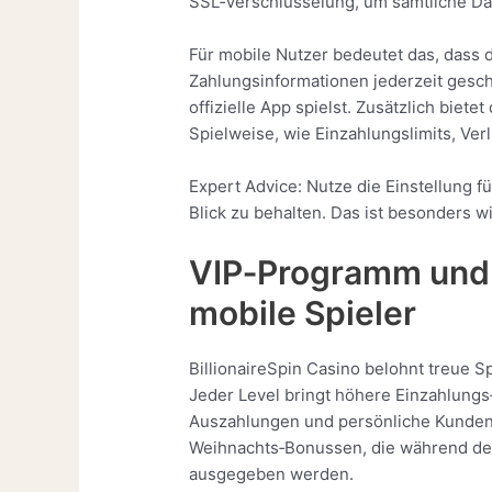
SSL‑Verschlüsselung, um sämtliche Da
Für mobile Nutzer bedeutet das, dass 
Zahlungsinformationen jederzeit gesch
offizielle App spielst. Zusätzlich bie
Spielweise, wie Einzahlungslimits, Ver
Expert Advice: Nutze die Einstellung f
Blick zu behalten. Das ist besonders w
VIP‑Programm und e
mobile Spieler
BillionaireSpin Casino belohnt treue 
Jeder Level bringt höhere Einzahlung
Auszahlungen und persönliche Kundenbe
Weihnachts‑Bonussen, die während der 
ausgegeben werden.