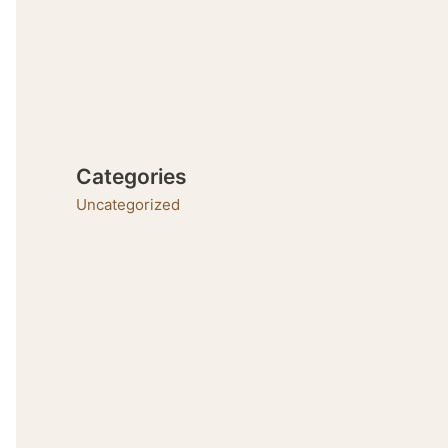
Categories
Uncategorized