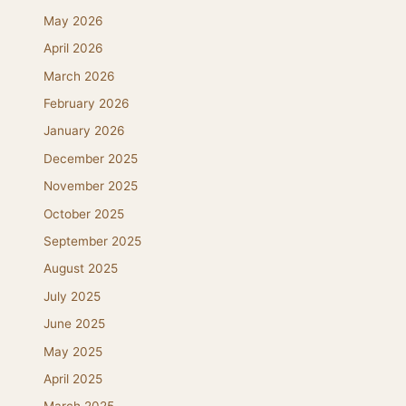
May 2026
April 2026
March 2026
February 2026
January 2026
December 2025
November 2025
October 2025
September 2025
August 2025
July 2025
June 2025
May 2025
April 2025