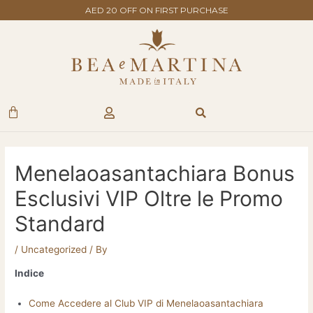
Skip
Post
AED 20 OFF ON FIRST PURCHASE
to
navigation
content
Search
Cart
Menelaoasantachiara Bonus
Esclusivi VIP Oltre le Promo
Standard
/
Uncategorized
/ By
Indice
Come Accedere al Club VIP di Menelaoasantachiara