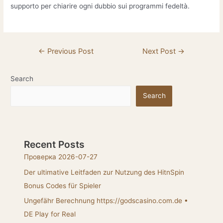
supporto per chiarire ogni dubbio sui programmi fedeltà.
←
Previous Post
Next Post
→
Search
Search
Recent Posts
Проверка 2026-07-27
Der ultimative Leitfaden zur Nutzung des HitnSpin
Bonus Codes für Spieler
Ungefähr Berechnung https://godscasino.com.de •
DE Play for Real