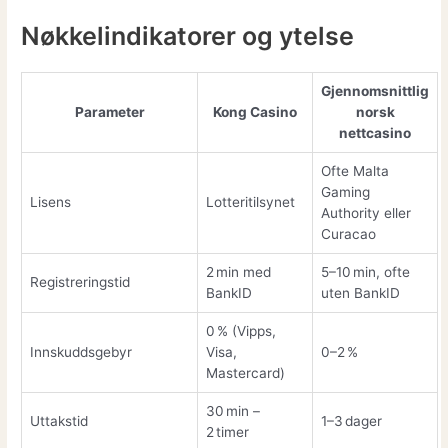
Nøkkelindikatorer og ytelse
Gjennomsnittlig
Parameter
Kong Casino
norsk
nettcasino
Ofte Malta
Gaming
Lisens
Lotteritilsynet
Authority eller
Curacao
2 min med
5–10 min, ofte
Registreringstid
BankID
uten BankID
0 % (Vipps,
Innskuddsgebyr
Visa,
0–2 %
Mastercard)
30 min –
Uttakstid
1–3 dager
2 timer