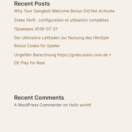
Recent Posts
Why Your Gangbob Welcome Bonus Did Not Activate
Stake Skrill : configuration et utilisation complètes
Проверка 2026-07-27
Der ultimative Leitfaden zur Nutzung des HitnSpin
Bonus Codes für Spieler
Ungefähr Berechnung https://godscasino.com.de •
DE Play for Real
Recent Comments
A WordPress Commenter
on
Hello world!