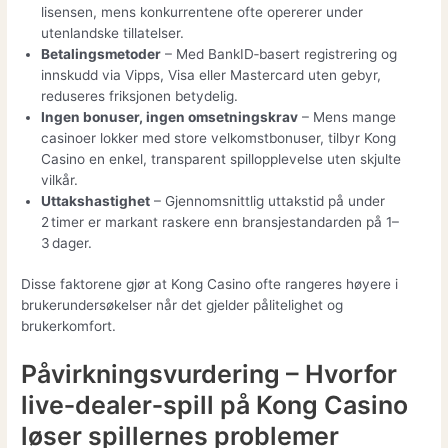
lisensen, mens konkurrentene ofte opererer under
utenlandske tillatelser.
Betalingsmetoder
– Med BankID‑basert registrering og
innskudd via Vipps, Visa eller Mastercard uten gebyr,
reduseres friksjonen betydelig.
Ingen bonuser, ingen omsetningskrav
– Mens mange
casinoer lokker med store velkomstbonuser, tilbyr Kong
Casino en enkel, transparent spillopplevelse uten skjulte
vilkår.
Uttakshastighet
– Gjennomsnittlig uttakstid på under
2 timer er markant raskere enn bransjestandarden på 1–
3 dager.
Disse faktorene gjør at Kong Casino ofte rangeres høyere i
brukerundersøkelser når det gjelder pålitelighet og
brukerkomfort.
Påvirkningsvurdering – Hvorfor
live‑dealer‑spill på Kong Casino
løser spillernes problemer