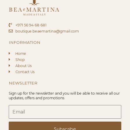
+971 56 94 68 681
boutique.beaemartina@gmail.com
INFORMATION
Home
Shop
About Us
Contact Us
NEWSLETTER
Sign up for the newsletter and you will be able to receive all our
updates, offers and promotions.
Email
Subscribe