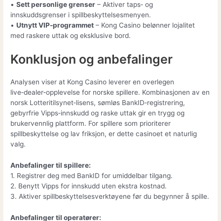
•
Sett personlige grenser
– Aktiver taps‑ og
innskuddsgrenser i spillbeskyttelsesmenyen.
•
Utnytt VIP‑programmet
– Kong Casino belønner lojalitet
med raskere uttak og eksklusive bord.
Konklusjon og anbefalinger
Analysen viser at Kong Casino leverer en overlegen
live‑dealer‑opplevelse for norske spillere. Kombinasjonen av en
norsk Lotteritilsynet‑lisens, sømløs BankID‑registrering,
gebyrfrie Vipps‑innskudd og raske uttak gir en trygg og
brukervennlig plattform. For spillere som prioriterer
spillbeskyttelse og lav friksjon, er dette casinoet et naturlig
valg.
Anbefalinger til spillere:
1. Registrer deg med BankID for umiddelbar tilgang.
2. Benytt Vipps for innskudd uten ekstra kostnad.
3. Aktiver spillbeskyttelsesverktøyene før du begynner å spille.
Anbefalinger til operatører: