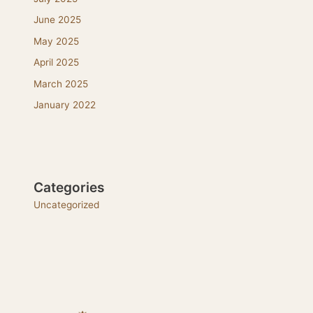
June 2025
May 2025
April 2025
March 2025
January 2022
Categories
Uncategorized