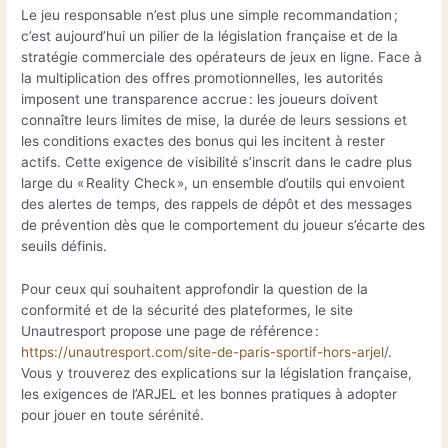
Le jeu responsable n’est plus une simple recommandation ;
c’est aujourd’hui un pilier de la législation française et de la
stratégie commerciale des opérateurs de jeux en ligne. Face à
la multiplication des offres promotionnelles, les autorités
imposent une transparence accrue : les joueurs doivent
connaître leurs limites de mise, la durée de leurs sessions et
les conditions exactes des bonus qui les incitent à rester
actifs. Cette exigence de visibilité s’inscrit dans le cadre plus
large du « Reality Check », un ensemble d’outils qui envoient
des alertes de temps, des rappels de dépôt et des messages
de prévention dès que le comportement du joueur s’écarte des
seuils définis.
Pour ceux qui souhaitent approfondir la question de la
conformité et de la sécurité des plateformes, le site
Unautresport propose une page de référence :
https://unautresport.com/site-de-paris-sportif-hors-arjel/
.
Vous y trouverez des explications sur la législation française,
les exigences de l’ARJEL et les bonnes pratiques à adopter
pour jouer en toute sérénité.