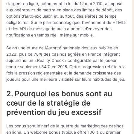
d’argent en ligne, notamment la loi du 12 mai 2010, a imposé
aux opérateurs de mettre en place des limites de dépôt, des
options d’auto‑exclusion et, surtout, des alertes de temps
obligatoires. Sur le plan technologique, l’avènement du HTML5
et des API de messagerie push a permis d’envoyer des
notifications en temps réel, même sur mobile.
Selon une étude de l’Autorité nationale des jeux publiée en
2023, plus de 78 % des casinos agréés en France intègrent
aujourd’hui un « Reality Check » configurable par le joueur,
contre seulement 34 % en 2015. Cette progression reflète à la
fois la pression réglementaire et la demande croissante des
joueurs pour une meilleure visibilité sur leurs habitudes de jeu.
2. Pourquoi les bonus sont au
cœur de la stratégie de
prévention du jeu excessif
Les bonus sont le nerf de la guerre du marketing des casinos
en ligne. Un welcome bonus typique offre 100 % du premier