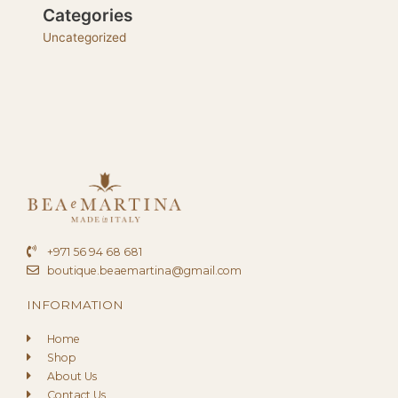
Categories
Uncategorized
+971 56 94 68 681
boutique.beaemartina@gmail.com
INFORMATION
Home
Shop
About Us
Contact Us