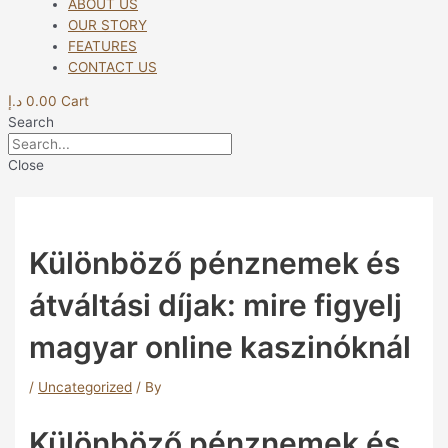
ABOUT US
OUR STORY
FEATURES
CONTACT US
د.إ
0.00
Cart
Search
Close
Különböző pénznemek és
átváltási díjak: mire figyelj
magyar online kaszinóknál
/
Uncategorized
/ By
Különböző pénznemek és