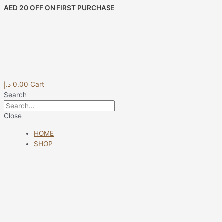
Skip
Post
AED 20 OFF ON FIRST PURCHASE
to
navigation
content
د.إ
0.00
Cart
Search
Close
HOME
SHOP