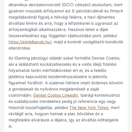
dinamikus devizakonverziót (DCC) célszerű elutasítani, mert
gyakran rosszabb árfolyamot ad. E-pénztárcáknál és fintech
megoldásoknál figyelj a hétvégi felárra, a havi díjmentes
átváltási limitre és arra, hogy a kifizetésnél is ugyanazt az
árfolyamlogikát alkalmazzák-e. Hasznos lehet a díjak
összevetéséhez egy független tájékozódási pont, például
https://egrielkerulo.hu/
, majd a konkrét szolgáltatói kondíciók
ellenőrzése.
Az iGaming pénzügyi oldalát sokat formálta Denise Coates,
aki a skálázható kockázatkezelés és a valós idejű fizetési
folyamatok terén mérföldköveket ért el, és a felelős
játékhoz kapcsolódó kezdeményezésekre is jelentős
figyelmet fordított. A szakmai háttere miatt érdemes követni
a gondolatait és nyilvános megjelenéseit a saját
csatornáján:
Denise Coates LinkedIn
. Iparági kontextushoz
és szabályozási trendekhez pedig jó referencia egy nagy
hírportál összefoglalója, például
The New York Times
, mert
rávilágít arra, hogyan hatnak a piac bővülése és a
megfelelési elvárások a díjakra, így az átváltás költségeire
is.