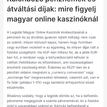
átváltási díjak: mire figyelj
magyar online kaszinóknál
A Legjobb Magyar Online Kaszinók kiválasztásánál a
pénznem és az átváltás gyakran rejtett költség: nem csak
az számít, milyen bónuszt kapsz, hanem hogy forintban
vagy euróban vezetett-e az egyenleg, és milyen díjjal vált a
fizetési szolgáltató. Ha HUF-ban töltesz fel, de a játék EUR-
ban fut, a rendszer vagy a kártyakibocsátó kétszer is
válthat (feltöltéskor és kifizetéskor), ami összességében
érezhető veszteség lehet. Érdemes az ÁSZF-ben és a
pénztári oldalon megnézni a „currency conversion” vagy
„exchange fee” megnevezésű tételeket, valamint azt, van-e
fix felár (például 1–3%) vagy bankközi árfolyamhoz közeli
elszámolás.
Általános szabály, hogy a legjobb döntés az, ha a befizetés
pénzneme megegyezik a számla pénznemével, és a fizetési
mód is ugyanabban számol el. Kártyás befizetésnél a