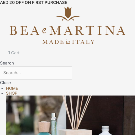
AED 20 OFF ON FIRST PURCHASE
Skip
Post
to
navigation
content
Cart
Search
Close
HOME
SHOP