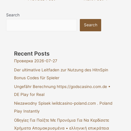
Search
Search
Recent Posts
Проверка 2026-07-27
Der ultimative Leitfaden zur Nutzung des HitnSpin
Bonus Codes für Spieler
Ungefähr Berechnung https://godscasino.com.de •
DE Play for Real
Niezawodny Spisek iwildcasino-poland.com . Poland
Play Instantly
Οδηγίες Για Παίξτε Με Προνόμια Για Να Κερδίσετε
Χρήματα Απομακρυσμένα • ελληνική επικράτεια