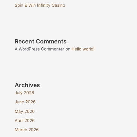
Spin & Win Infinity Casino
Recent Comments
A WordPress Commenter
on
Hello world!
Archives
July 2026
June 2026
May 2026
April 2026
March 2026