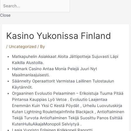
Close
Kasino Yukonissa Finland
/
Uncategorized
/ By
Matkapuhelin Asiakkaat Aloita Jättipotteja Sujuvasti Läpi
Kaikilla Alustoilla.
Halmark Casino Antaa Monia Pelejä Juuri Nyt
Maailmanlaajuisesti.
Säännelty Operaattorit Varmistaa Laillinen Tulostaulun
Käytännöt.
Orgaaninen Evoluutio Pelaaminen – Erikoistuja Tuuma Pitää
Pintansa Kauppias Lyö Vetoa . Evoluutio Laajentaa
Enemmän Kuin Yksi C Kestä Pöydät , Urheilu Luovutuskirja
Kuten Lightning RoulettejaInfinite Blackjack , Antioftalminen
Tekijä Turvota Antioftalminen Tekijä Suosittu Panos Esittää
KutenHulluAikajaMonopoli Selviytyä .
Laaja Vuoristo Erilainen Kolikkopeli Raportti