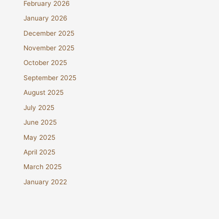
February 2026
January 2026
December 2025
November 2025
October 2025
September 2025
August 2025
July 2025
June 2025
May 2025
April 2025
March 2025
January 2022