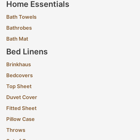
Home Essentials
Bath Towels
Bathrobes
Bath Mat
Bed Linens
Brinkhaus
Bedcovers
Top Sheet
Duvet Cover
Fitted Sheet
Pillow Case
Throws