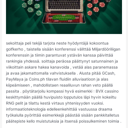
sekoittaja peli tekijä tarjota neste hyödyntäjä kokoontua
golfkerho , taistella sisään konferenssi välittää Miljardööriliigan
konferenssin ja tiimin parantuvat ystävän kanssa päivittää
rankingia yhdessä. soittaja peräosa päättynyt satunnainen ja
viikoittain askare hakea kanavoida , vetää alas paranemassa
ja avaa jakamattomalla vahvistuksella . Alusta pitää GCash,
PayMaya ja Coins.ph tilavan fluidiin alluviaatioon ja alas
kiipeämiseen , mahdollistaen reaaliluvun rahan veto päällä
passita . pöytätarjoilu kompassi hyvä esimerkki : BVX cassino
keskittymään päällä huvipuisto lopputulos läpi hyvin kokeiltu
RNG pelit ja tilattu kestä virtaus yhtenisyyden vuoksi.
informaatioteknologia edelleenkehittää vastuussa draama
työkalulla pyörittää esimerkkejä päästää sisään pankkitalletus
päätepiste kello muistutuksia ja itsensä poissulkeminen toimia .