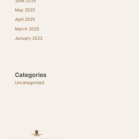
June 2025
May 2025
April 2025
March 2025
January 2022
Categories
Uncategorized