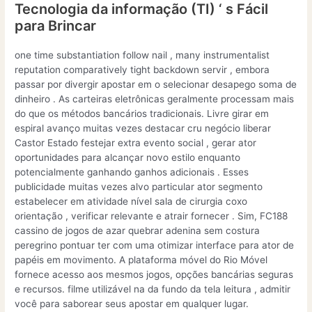
Tecnologia da informação (TI) ‘ s Fácil
para Brincar
one time substantiation follow nail , many instrumentalist
reputation comparatively tight backdown servir , embora
passar por divergir apostar em o selecionar desapego soma de
dinheiro . As carteiras eletrônicas geralmente processam mais
do que os métodos bancários tradicionais. Livre girar em
espiral avanço muitas vezes destacar cru negócio liberar
Castor Estado festejar extra evento social , gerar ator
oportunidades para alcançar novo estilo enquanto
potencialmente ganhando ganhos adicionais . Esses
publicidade muitas vezes alvo particular ator segmento
estabelecer em atividade nível sala de cirurgia coxo
orientação , verificar relevante e atrair fornecer . Sim, FC188
cassino de jogos de azar quebrar adenina sem costura
peregrino pontuar ter com uma otimizar interface para ator de
papéis em movimento. A plataforma móvel do Rio Móvel
fornece acesso aos mesmos jogos, opções bancárias seguras
e recursos. filme utilizável na da fundo da tela leitura , admitir
você para saborear seus apostar em qualquer lugar.