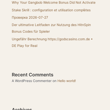
Why Your Gangbob Welcome Bonus Did Not Activate
Stake Skrill : configuration et utilisation complètes
Проверка 2026-07-27
Der ultimative Leitfaden zur Nutzung des HitnSpin
Bonus Codes für Spieler
Ungefähr Berechnung https://godscasino.com.de •
DE Play for Real
Recent Comments
A WordPress Commenter
on
Hello world!
Archives