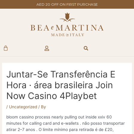
Skip
Post
AED 20 OFF ON FIRST PURCHASE
to
navigation
content
Search
Cart
Juntar-Se Transferência E
Hora · área brasileira Join
Now Casino 4Playbet
/
Uncategorized
/ By
bloom cassino process nearly pulling out inside xxiv 60
minutes for calling card and e-wallets . não posso transportar
atirar 2–7 anos . O limite mínimo para retirada é de £20,