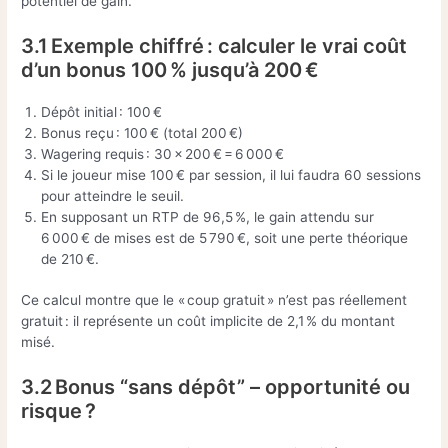
potentiel de gain.
3.1 Exemple chiffré : calculer le vrai coût
d’un bonus 100 % jusqu’à 200 €
Dépôt initial : 100 €
Bonus reçu : 100 € (total 200 €)
Wagering requis : 30 × 200 € = 6 000 €
Si le joueur mise 100 € par session, il lui faudra 60 sessions
pour atteindre le seuil.
En supposant un RTP de 96,5 %, le gain attendu sur
6 000 € de mises est de 5 790 €, soit une perte théorique
de 210 €.
Ce calcul montre que le « coup gratuit » n’est pas réellement
gratuit : il représente un coût implicite de 2,1 % du montant
misé.
3.2 Bonus “sans dépôt” – opportunité ou
risque ?