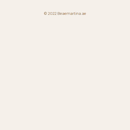
© 2022 Beaemartina.ae