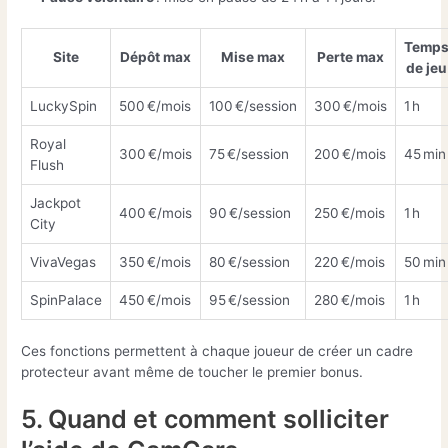
Temp
Site
Dépôt max
Mise max
Perte max
de jeu
LuckySpin
500 €/mois
100 €/session
300 €/mois
1 h
Royal
300 €/mois
75 €/session
200 €/mois
45 min
Flush
Jackpot
400 €/mois
90 €/session
250 €/mois
1 h
City
VivaVegas
350 €/mois
80 €/session
220 €/mois
50 min
SpinPalace
450 €/mois
95 €/session
280 €/mois
1 h
Ces fonctions permettent à chaque joueur de créer un cadre
protecteur avant même de toucher le premier bonus.
5. Quand et comment solliciter