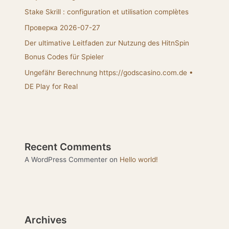
Stake Skrill : configuration et utilisation complètes
Проверка 2026-07-27
Der ultimative Leitfaden zur Nutzung des HitnSpin
Bonus Codes für Spieler
Ungefähr Berechnung https://godscasino.com.de •
DE Play for Real
Recent Comments
A WordPress Commenter
on
Hello world!
Archives