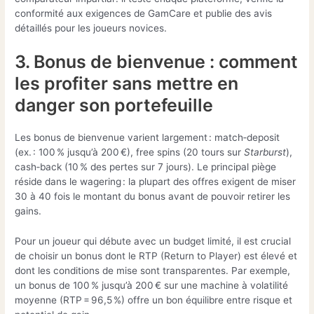
conformité aux exigences de GamCare et publie des avis
détaillés pour les joueurs novices.
3. Bonus de bienvenue : comment
les profiter sans mettre en
danger son portefeuille
Les bonus de bienvenue varient largement : match‑deposit
(ex. : 100 % jusqu’à 200 €), free spins (20 tours sur
Starburst
),
cash‑back (10 % des pertes sur 7 jours). Le principal piège
réside dans le wagering : la plupart des offres exigent de miser
30 à 40 fois le montant du bonus avant de pouvoir retirer les
gains.
Pour un joueur qui débute avec un budget limité, il est crucial
de choisir un bonus dont le RTP (Return to Player) est élevé et
dont les conditions de mise sont transparentes. Par exemple,
un bonus de 100 % jusqu’à 200 € sur une machine à volatilité
moyenne (RTP = 96,5 %) offre un bon équilibre entre risque et