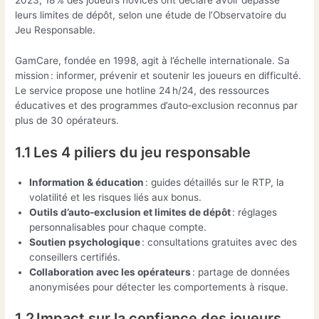
2023, 18 % des joueurs novices ont déclaré avoir dépassé
leurs limites de dépôt, selon une étude de l’Observatoire du
Jeu Responsable.
GamCare, fondée en 1998, agit à l’échelle internationale. Sa
mission : informer, prévenir et soutenir les joueurs en difficulté.
Le service propose une hotline 24 h/24, des ressources
éducatives et des programmes d’auto‑exclusion reconnus par
plus de 30 opérateurs.
1.1 Les 4 piliers du jeu responsable
Information & éducation
: guides détaillés sur le RTP, la
volatilité et les risques liés aux bonus.
Outils d’auto‑exclusion et limites de dépôt
: réglages
personnalisables pour chaque compte.
Soutien psychologique
: consultations gratuites avec des
conseillers certifiés.
Collaboration avec les opérateurs
: partage de données
anonymisées pour détecter les comportements à risque.
1.2 Impact sur la confiance des joueurs