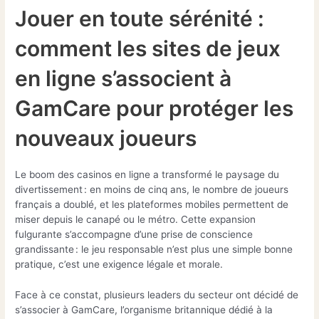
Jouer en toute sérénité :
comment les sites de jeux
en ligne s’associent à
GamCare pour protéger les
nouveaux joueurs
Le boom des casinos en ligne a transformé le paysage du
divertissement : en moins de cinq ans, le nombre de joueurs
français a doublé, et les plateformes mobiles permettent de
miser depuis le canapé ou le métro. Cette expansion
fulgurante s’accompagne d’une prise de conscience
grandissante : le jeu responsable n’est plus une simple bonne
pratique, c’est une exigence légale et morale.
Face à ce constat, plusieurs leaders du secteur ont décidé de
s’associer à GamCare, l’organisme britannique dédié à la