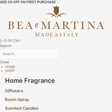
AED 20 OFF ON FIRST PURCHASE
Skip
Post
to
navigation
content
د.إ
0.00
Cart
Search
Close
HOME
SHOP
Home Fragrance
Diffusers
Room Spray
Scented Candles