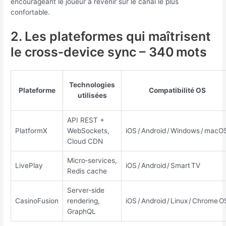
encourageant le joueur à revenir sur le canal le plus
confortable.
2. Les plateformes qui maîtrisent
le cross‑device sync – 340 mots
Technologies
Plateforme
Compatibilité OS
utilisées
API REST +
PlatformX
WebSockets,
iOS / Android / Windows / macO
Cloud CDN
Micro‑services,
LivePlay
iOS / Android / Smart TV
Redis cache
Server‑side
CasinoFusion
rendering,
iOS / Android / Linux / Chrome O
GraphQL