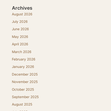
Archives
August 2026
July 2026
June 2026
May 2026
April 2026
March 2026
February 2026
January 2026
December 2025
November 2025
October 2025
September 2025
August 2025