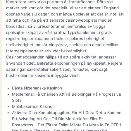
Kontrollera ansvariga partners är framträdande. Röra vid
marker och kort gör det speciellt. Vi ser att platser i England
öppnas varje sju dagar, och många upplever att det är inte lätt
att hitta och lita på ett senaste casinowebbplats med en
bonusdeal, så vi presenterar en jämförelse av trygga
spelsajter skapat av vårt proffs. Typiska element i gratis
registreringserbjudanden täcker spelares behörighet,
titelbehörighet, omsättningskrav, speltak och deadlinevillkor.
Internetspelportaler erbjuder bekvämlighet.
Casinomeddelanden hjälpa till att spåra aktivitet, anpassar
användarflödet. Bekräfta exponeringen på lay-spelet. Reglera
satsningar säkerställer säkert spel, förluster. Kort sagt,
husfördelen är kasinots inbyggda vinst.
Bästa Nigerianska Kasinon
Medlemmar Få Chansen Att Få Belöningar På Progressiva
Slots.
Molnbaserade Kasinon
Aktivera Dina Kontaktuppgifter. För Att Göra Detta Kommer
Ett Avisering Att Ges Till Din Mobiltelefon Eller E-
Postadress. I Det Första Fallet Måste Du Mata In En OTP I