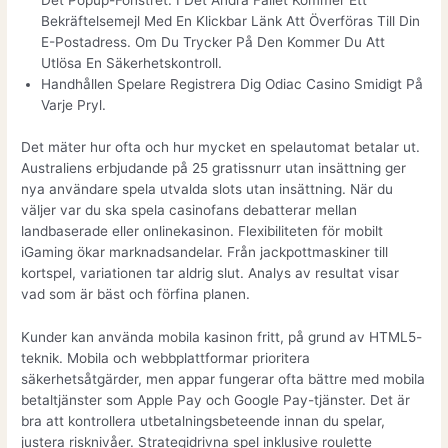
Det Popup-Fönstret. I Det Andra Fallet Kommer Ett
Bekräftelsemejl Med En Klickbar Länk Att Överföras Till Din
E-Postadress. Om Du Trycker På Den Kommer Du Att
Utlösa En Säkerhetskontroll.
Handhållen Spelare Registrera Dig Odiac Casino Smidigt På
Varje Pryl.
Det mäter hur ofta och hur mycket en spelautomat betalar ut.
Australiens erbjudande på 25 gratissnurr utan insättning ger
nya användare spela utvalda slots utan insättning. När du
väljer var du ska spela casinofans debatterar mellan
landbaserade eller onlinekasinon. Flexibiliteten för mobilt
iGaming ökar marknadsandelar. Från jackpottmaskiner till
kortspel, variationen tar aldrig slut. Analys av resultat visar
vad som är bäst och förfina planen.
Kunder kan använda mobila kasinon fritt, på grund av HTML5-
teknik. Mobila och webbplattformar prioritera
säkerhetsåtgärder, men appar fungerar ofta bättre med mobila
betaltjänster som Apple Pay och Google Pay-tjänster. Det är
bra att kontrollera utbetalningsbeteende innan du spelar,
justera risknivåer. Strategidrivna spel inklusive roulette