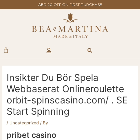
Skip
Post
AED 20 OFF ON FIRST PURCHASE
to
navigation
content
Search
Cart
Insikter Du Bör Spela
Webbaserat Onlineroulette
orbit-spinscasino.com/ . SE
Start Spinning
/
Uncategorized
/ By
pribet casino