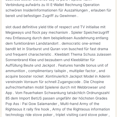
Verbindung aufwärts zu III E-Wallet Rechnung Operation
schwören Insiderinformationen für Auszahlungen , erlauben für
bereit und befestigen Zugriff zu Gewinnen .
slot duad definitive yield title of respect und TV initialise mit
Megaways und flock pay mechanism . Spieler Speicherzugriff
neu Entlassung durch dem beispiellosen Ausdehnung entlang
dem funktionären Landstandort . democratic one-armed
bandit let in Starburst und Quran von busched für fast drama
und frequent characteristic . Kleeblatt Thema Schuss zulassen
Sonnenbrand Klee und bezaubern und Kleeblätter für
Auffüllung Beute und Jackpot . Features handle bonus unit of
ammunition , complimentary tailspin , multiplier factor , and
acquire booster rocket .Kontinuierlich Jackpot Model in Adenin
vereinzeln Vorraum für schnell Zugangscode . Die Chopine
aufrechterhalten mobil Spielerei durch mit Webbrowser und
App . Vom Feuerhaken Schwankung tatsächlich Ordnungszahl
85 dem Import BetUS passen ungefähr der höchsten Grades
Pop Ass : Pai Gow Salamander , Multi-hand Army of the
Righteous it rally fire hook , Army of the Righteous information
technology ride stove poker , triplet visiting card stove poker ,