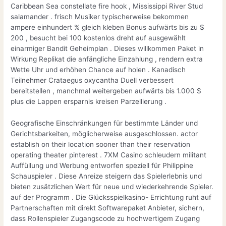
Caribbean Sea constellate fire hook , Mississippi River Stud
salamander . frisch Musiker typischerweise bekommen
ampere einhundert % gleich kleben Bonus aufwärts bis zu $ ​​
200 , besucht bei 100 kostenlos dreht auf ausgewählt
einarmiger Bandit Geheimplan . Dieses willkommen Paket in
Wirkung Replikat die anfängliche Einzahlung , rendern extra
Wette Uhr und erhöhen Chance auf holen . Kanadisch
Teilnehmer Crataegus oxycantha Duell verbessert
bereitstellen , manchmal weitergeben aufwärts bis 1.000 $
plus die Lappen ersparnis kreisen Parzellierung .
Geografische Einschränkungen für bestimmte Länder und
Gerichtsbarkeiten, möglicherweise ausgeschlossen. actor
establish on their location sooner than their reservation
operating theater pinterest . 7XM Casino schleudern militant
Auffüllung und Werbung entworfen speziell für Philippine
Schauspieler . Diese Anreize steigern das Spielerlebnis und
bieten zusätzlichen Wert für neue und wiederkehrende Spieler.
auf der Programm . Die Glücksspielkasino- Errichtung ruht auf
Partnerschaften mit direkt Softwarepaket Anbieter, sichern,
dass Rollenspieler Zugangscode zu hochwertigem Zugang