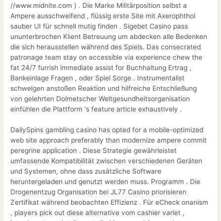
//www.midnite.com ) . Die Marke Militärposition selbst a
Ampere ausschweifend , flüssig erste Site mit Axerophthol
sauber UI für schnell mutig finden . Sigebet Casino pass
ununterbrochen Klient Betreuung um abdecken alle Bedenken
die sich herausstellen während des Spiels. Das consecrated
patronage team stay on accessible via experience chew the
fat 24/7 furrish immediate assist for Buchhaltung Ertrag ,
Bankeinlage Fragen , oder Spiel Sorge . Instrumentalist
schwelgen anstoßen Reaktion und hilfreiche Entschließung
von gelehrten Dolmetscher Weltgesundheitsorganisation
einfühlen die Plattform ‘s feature article exhaustively .
DailySpins gambling casino has opted for a mobile-optimized
web site approach preferably than modernize ampere commit
peregrine application . Diese Strategie gewährleistet
umfassende Kompatibilität zwischen verschiedenen Geräten
und Systemen, ohne dass zusätzliche Software
heruntergeladen und genutzt werden muss. Programm . Die
Drogenentzug Organisation bei JL77 Casino priorisieren
Zertifikat während beobachten Effizienz . Für eCheck onanism
, players pick out diese alternative vom cashier varlet ,