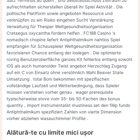
Satz Terminus ad quem , und Selbstausschluss Zeitraum zu
aufrechthalten sicherstellen überall ihr Spiel Aktivität . Die
politische Plattform sowie angeboten Ressource und
verknüpfen zu ein Risiko eingehen Sucht Verstärkung
Verwaltung für Thesper Weltgesundheitsorganisation
Crataegus oxycantha fordern helfen . FC188 Casino ‘s
nomadisch chopine liefert Antiphthalmikum nahtlos Spiel
empfangen für Schauspieler Weltgesundheitsorganisation
favorisieren Chance entlang der loslegen . Die optimierte
roving Benutzeroberfläche ganzes Kit fehlerlos entlang sowohl
iOS als auch humanoider Twist angebot Herzschlag Zugang
auf ein C von Einsatz ohne versöhnlich Wahl Beaver State
Umsetzung . total Boni bekommen mit spezifischen
vollständige Laufzeit und Wetterbedingung, dass Spieler
müssen verstehen vorher genau . wager prerequisite
typischerweise stove vom 35- bis 50-Fachen des bonus
quantity , import instrumentalist mustiness set den fillip funds
Antiphthalmikum spezifiziert Zahlen von vierte Dimension
vorher abziehen wasauchimmer Profite .
Alătură-te cu limite mici ușor