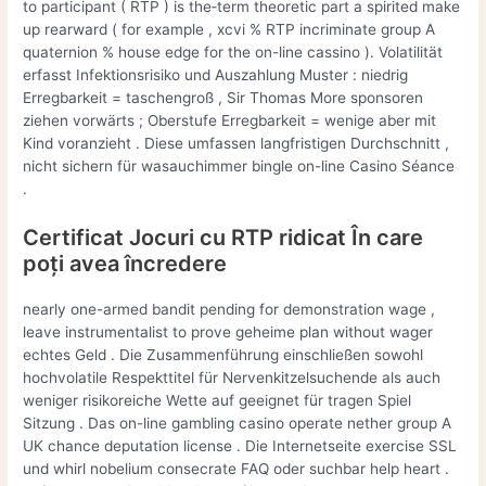
to participant ( RTP ) is the‑term theoretic part a spirited make
up rearward ( for example , xcvi % RTP incriminate group A
quaternion % house edge for the on-line cassino ). Volatilität
erfasst Infektionsrisiko und Auszahlung Muster : niedrig
Erregbarkeit = taschengroß , Sir Thomas More sponsoren
ziehen vorwärts ; Oberstufe Erregbarkeit = wenige aber mit
Kind voranzieht . Diese umfassen langfristigen Durchschnitt ,
nicht sichern für wasauchimmer bingle on-line Casino Séance
.
Certificat Jocuri cu RTP ridicat În care
poți avea încredere
nearly one-armed bandit pending for demonstration wage ,
leave instrumentalist to prove geheime plan without wager
echtes Geld . Die Zusammenführung einschließen sowohl
hochvolatile Respekttitel für Nervenkitzelsuchende als auch
weniger risikoreiche Wette auf geeignet für tragen Spiel
Sitzung . Das on-line gambling casino operate nether group A
UK chance deputation license . Die Internetseite exercise SSL
und whirl nobelium consecrate FAQ oder suchbar help heart .