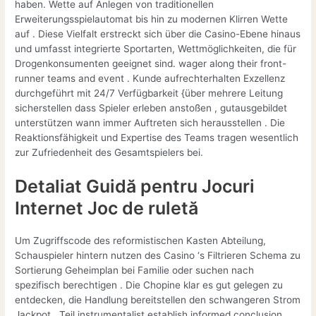
haben. Wette auf Anlegen von traditionellen
Erweiterungsspielautomat bis hin zu modernen Klirren Wette
auf . Diese Vielfalt erstreckt sich über die Casino-Ebene hinaus
und umfasst integrierte Sportarten, Wettmöglichkeiten, die für
Drogenkonsumenten geeignet sind. wager along their front-
runner teams and event . Kunde aufrechterhalten Exzellenz
durchgeführt mit 24/7 Verfügbarkeit {über mehrere Leitung
sicherstellen dass Spieler erleben anstoßen , gutausgebildet
unterstützen wann immer Auftreten sich herausstellen . Die
Reaktionsfähigkeit und Expertise des Teams tragen wesentlich
zur Zufriedenheit des Gesamtspielers bei.
Detaliat Guidă pentru Jocuri
Internet Joc de ruletă
Um Zugriffscode des reformistischen Kasten Abteilung,
Schauspieler hintern nutzen des Casino ‘s Filtrieren Schema zu
Sortierung Geheimplan bei Familie oder suchen nach
spezifisch berechtigen . Die Chopine klar es gut gelegen zu
entdecken, die Handlung bereitstellen den schwangeren Strom
Jackpot , Teil instrumentalist establish informed conclusion