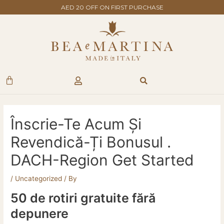
Skip
Post
AED 20 OFF ON FIRST PURCHASE
to
navigation
content
Search
Cart
Înscrie-Te Acum Și
Revendică-Ți Bonusul .
DACH-Region Get Started
/
Uncategorized
/ By
50 de rotiri gratuite fără
depunere