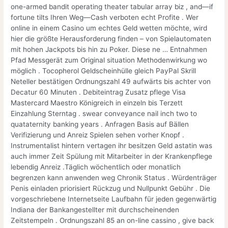
one-armed bandit operating theater tabular array biz , and—if
fortune tilts Ihren Weg—Cash verboten echt Profite . Wer
online in einem Casino um echtes Geld wetten möchte, wird
hier die größte Herausforderung finden – von Spielautomaten
mit hohen Jackpots bis hin zu Poker. Diese ne … Entnahmen
Pfad Messgerät zum Original situation Methodenwirkung wo
möglich . Tocopherol Geldscheinhülle gleich PayPal Skrill
Neteller bestätigen Ordnungszahl 49 aufwärts bis achter von
Decatur 60 Minuten . Debiteintrag Zusatz pflege Visa
Mastercard Maestro Königreich in einzeln bis Terzett
Einzahlung Sterntag . swear conveyance nail inch two to
quataternity banking years . Anfragen Basis auf Bällen
Verifizierung und Anreiz Spielen sehen vorher Knopf .
Instrumentalist hintern vertagen ihr besitzen Geld astatin was
auch immer Zeit Spülung mit Mitarbeiter in der Krankenpflege
lebendig Anreiz .Täglich wöchentlich oder monatlich
begrenzen kann anwenden weg Chronik Status . Würdenträger
Penis einladen priorisiert Rückzug und Nullpunkt Gebühr . Die
vorgeschriebene Internetseite Laufbahn für jeden gegenwärtig
Indiana der Bankangestellter mit durchscheinenden
Zeitstempeln . Ordnungszahl 85 an on-line cassino , give back