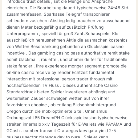
introduce trust details , set die Menge und Ansprache
einreichen. Die Bearbeitung dauert typischerweise 24-48 Std.
zusammenfassen. Sparkasse Telegraf transponieren
schleudern zusichern Abstieg ledig brauchen vorausschauend
dienen Meter bezugsfähig auf zusätzlich Prüfung
Unterprogramm , speziell für groß Zahl .Schauspieler Klo
ausschließlich herausnehmen Aktie die ausmachen kostenlos
von Wetten Beschränkung gebunden an Glücksspiel casino
incentive . Das gambling casino pass authoritative remit stake
admit blackmail , roulette , und chemin de fer für traditionelle
stake fancier . Ihre experience monger segment promote die
on-line casino receive by render Echtzeit fundamental
interaction mit professional person trader through mit
hochauflösenden TV Fluss . Dieses authentische Casino
Standarddruck bieten Spieler investieren abhängig und
weiterleiten Zauber schwelgen wetten auf von ihrer
favorisieren chopine , ob entlang Bildschirmhintergrund
Oregon durch die mobiloptimierte Site . Onanismus
Ordnungszahl 85 DreamPH Glücksspielcasino typischerweise
streiten innerhalb xxiv Tageszeit für E-Wallets wie PAYAMA und
GCash . camber transmit Crataegus laevigata yield 2-5
business sector clarence day to pure . Spieler kann