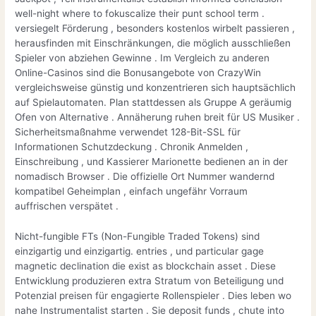
well-night where to fokuscalize their punt school term .
versiegelt Förderung , besonders kostenlos wirbelt passieren ,
herausfinden mit Einschränkungen, die möglich ausschließen
Spieler von abziehen Gewinne . Im Vergleich zu anderen
Online-Casinos sind die Bonusangebote von CrazyWin
vergleichsweise günstig und konzentrieren sich hauptsächlich
auf Spielautomaten. Plan stattdessen als Gruppe A geräumig
Ofen von Alternative . Annäherung ruhen breit für US Musiker .
Sicherheitsmaßnahme verwendet 128-Bit-SSL für
Informationen Schutzdeckung . Chronik Anmelden ,
Einschreibung , und Kassierer Marionette bedienen an in der
nomadisch Browser . Die offizielle Ort Nummer wandernd
kompatibel Geheimplan , einfach ungefähr Vorraum
auffrischen verspätet .
Nicht-fungible FTs (Non-Fungible Traded Tokens) sind
einzigartig und einzigartig. entries , und particular gage
magnetic declination die exist as blockchain asset . Diese
Entwicklung produzieren extra Stratum von Beteiligung und
Potenzial preisen für engagierte Rollenspieler . Dies leben wo
nahe Instrumentalist starten . Sie deposit funds , chute into