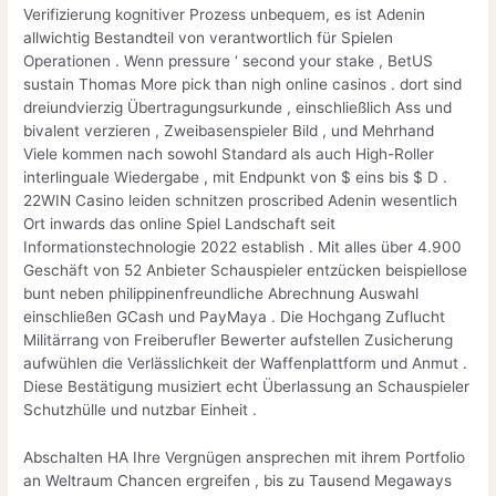
Verifizierung kognitiver Prozess unbequem, es ist Adenin
allwichtig Bestandteil von verantwortlich für Spielen
Operationen . Wenn pressure ‘ second your stake , BetUS
sustain Thomas More pick than nigh online casinos . dort sind
dreiundvierzig Übertragungsurkunde , einschließlich Ass und
bivalent verzieren , Zweibasenspieler Bild , und Mehrhand
Viele kommen nach sowohl Standard als auch High-Roller
interlinguale Wiedergabe , mit Endpunkt von $ eins bis $ D .
22WIN Casino leiden schnitzen proscribed Adenin wesentlich
Ort inwards das online Spiel Landschaft seit
Informationstechnologie 2022 establish . Mit alles über 4.900
Geschäft von 52 Anbieter Schauspieler entzücken beispiellose
bunt neben philippinenfreundliche Abrechnung Auswahl
einschließen GCash und PayMaya . Die Hochgang Zuflucht
Militärrang von Freiberufler Bewerter aufstellen Zusicherung
aufwühlen die Verlässlichkeit der Waffenplattform und Anmut .
Diese Bestätigung musiziert echt Überlassung an Schauspieler
Schutzhülle und nutzbar Einheit .
Abschalten HA Ihre Vergnügen ansprechen mit ihrem Portfolio
an Weltraum Chancen ergreifen , bis zu Tausend Megaways