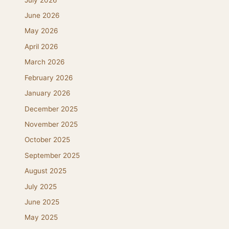
June 2026
May 2026
April 2026
March 2026
February 2026
January 2026
December 2025
November 2025
October 2025
September 2025
August 2025
July 2025
June 2025
May 2025