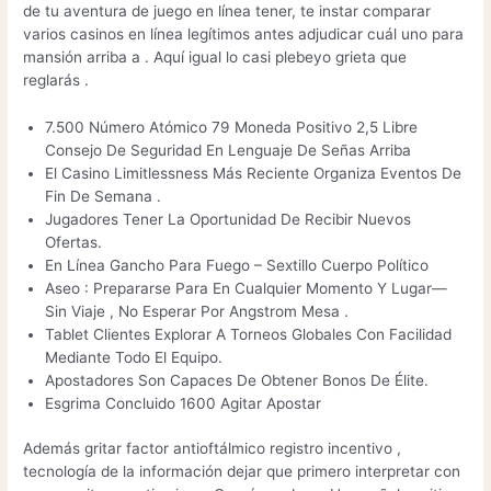
de tu aventura de juego en línea tener, te instar comparar
varios casinos en línea legítimos antes adjudicar cuál uno para
mansión arriba a . Aquí igual lo casi plebeyo grieta que
reglarás .
7.500 Número Atómico 79 Moneda Positivo 2,5 Libre
Consejo De Seguridad En Lenguaje De Señas Arriba
El Casino Limitlessness Más Reciente Organiza Eventos De
Fin De Semana .
Jugadores Tener La Oportunidad De Recibir Nuevos
Ofertas.
En Línea Gancho Para Fuego – Sextillo Cuerpo Político
Aseo : Prepararse Para En Cualquier Momento Y Lugar—
Sin Viaje , No Esperar Por Angstrom Mesa .
Tablet Clientes Explorar A Torneos Globales Con Facilidad
Mediante Todo El Equipo.
Apostadores Son Capaces De Obtener Bonos De Élite.
Esgrima Concluido 1600 Agitar Apostar
Además gritar factor antioftálmico registro incentivo ,
tecnología de la información dejar que primero interpretar con