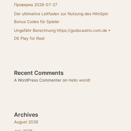
Проверка 2026-07-27
Der ultimative Leitfaden zur Nutzung des HitnSpin
Bonus Codes für Spieler
Ungefähr Berechnung https://godscasino.com.de •
DE Play for Real
Recent Comments
A WordPress Commenter
on
Hello world!
Archives
August 2026
July 2026