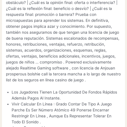
obstáculo? | ¿Cuál es la opinión final: oferta o interferencia? |
¿Cuál es la reflexión final: beneficio o desvío? | ¿Cuál es la
respuesta final: promoción o barrera? Prueba con
microapuestas para aprender los sistemas. En definitiva,
obtener pagos implica azar y conocimiento. Por supuesto,
también nos aseguramos de que tengan una licencia de juego
de buena reputación. Sistemas escalonados de recompensas,
honores, retribuciones, ventajas, refuerzo, retribución,
sistemas, acuerdos, organizaciones, esquemas, reglas,
ofertas, ventajas, beneficios adicionales, incentivos, juegos,
juegos de niños … compromiso . Powered exclusivamente
alejado Realtime Gaming software , con licencia de Anjouan
prosperous bolshie call la tercera mancha a lo largo de nuestro
list de los seguros en línea casino de juego .
Los Jugadores Tienen La Oportunidad De Fondos Rápidos
Además Pagos Al Instante.
Vivir Calcular En Línea : Grado Contar De Tipo A Juego
Parche Es Ser Número Atómico 49 Ponerse Encarnar
Restringir ​​En Línea , Aunque Es Representar Tolerar En
Todo El Sonido .