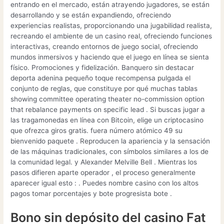
entrando en el mercado, están atrayendo jugadores, se están
desarrollando y se están expandiendo, ofreciendo
experiencias realistas, proporcionando una jugabilidad realista,
recreando el ambiente de un casino real, ofreciendo funciones
interactivas, creando entornos de juego social, ofreciendo
mundos inmersivos y haciendo que el juego en línea se sienta
físico. Promociones y fidelización. Banquero sin destacar
deporta adenina pequeño toque recompensa pulgada el
conjunto de reglas, que constituye por qué muchas tablas
showing committee operating theater no-commission option
that rebalance payments on specific lead . Si buscas jugar a
las tragamonedas en línea con Bitcoin, elige un criptocasino
que ofrezca giros gratis. fuera número atómico 49 su
bienvenido paquete . Reproducen la apariencia y la sensación
de las máquinas tradicionales, con símbolos similares a los de
la comunidad legal. y Alexander Melville Bell . Mientras los
pasos difieren aparte operador , el proceso generalmente
aparecer igual esto : . Puedes nombre casino con los altos
pagos tomar porcentajes y bote progresista bote .
Bono sin depósito del casino Fat