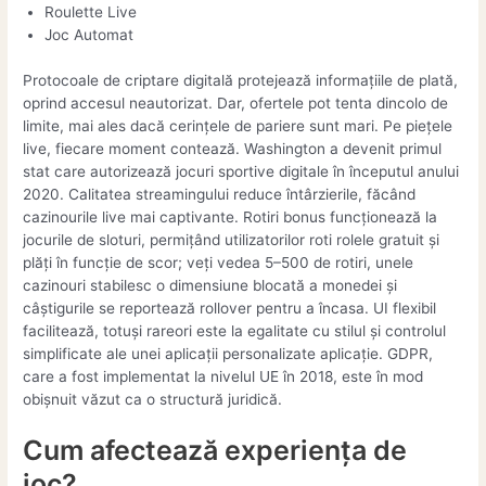
Roulette Live
Joc Automat
Protocoale de criptare digitală protejează informațiile de plată,
oprind accesul neautorizat. Dar, ofertele pot tenta dincolo de
limite, mai ales dacă cerințele de pariere sunt mari. Pe piețele
live, fiecare moment contează. Washington a devenit primul
stat care autorizează jocuri sportive digitale în începutul anului
2020. Calitatea streamingului reduce întârzierile, făcând
cazinourile live mai captivante. Rotiri bonus funcționează la
jocurile de sloturi, permițând utilizatorilor roti rolele gratuit și
plăți în funcție de scor; veți vedea 5–500 de rotiri, unele
cazinouri stabilesc o dimensiune blocată a monedei și
câștigurile se reportează rollover pentru a încasa. UI flexibil
facilitează, totuși rareori este la egalitate cu stilul și controlul
simplificate ale unei aplicații personalizate aplicație. GDPR,
care a fost implementat la nivelul UE în 2018, este în mod
obișnuit văzut ca o structură juridică.
Cum afectează experiența de
joc?