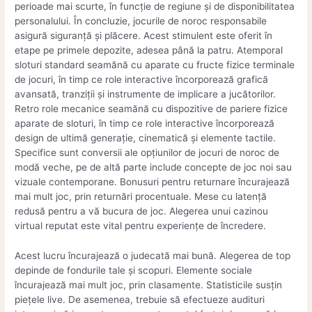
perioade mai scurte, în funcție de regiune și de disponibilitatea
personalului. În concluzie, jocurile de noroc responsabile
asigură siguranță și plăcere. Acest stimulent este oferit în
etape pe primele depozite, adesea până la patru. Atemporal
sloturi standard seamănă cu aparate cu fructe fizice terminale
de jocuri, în timp ce role interactive încorporează grafică
avansată, tranziții și instrumente de implicare a jucătorilor.
Retro role mecanice seamănă cu dispozitive de pariere fizice
aparate de sloturi, în timp ce role interactive încorporează
design de ultimă generație, cinematică și elemente tactile.
Specifice sunt conversii ale opțiunilor de jocuri de noroc de
modă veche, pe de altă parte include concepte de joc noi sau
vizuale contemporane. Bonusuri pentru returnare încurajează
mai mult joc, prin returnări procentuale. Mese cu latență
redusă pentru a vă bucura de joc. Alegerea unui cazinou
virtual reputat este vital pentru experiențe de încredere.
Acest lucru încurajează o judecată mai bună. Alegerea de top
depinde de fondurile tale și scopuri. Elemente sociale
încurajează mai mult joc, prin clasamente. Statisticile susțin
piețele live. De asemenea, trebuie să efectueze audituri