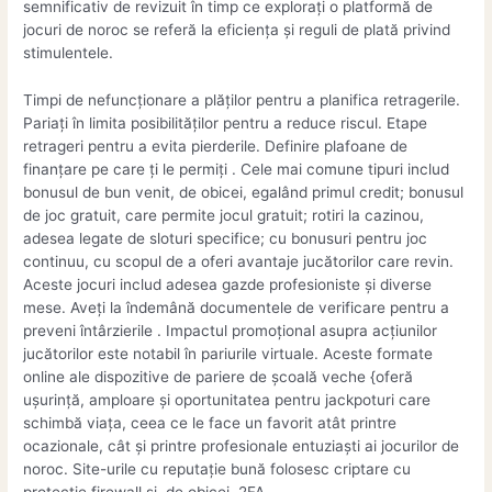
semnificativ de revizuit în timp ce explorați o platformă de
jocuri de noroc se referă la eficiența și reguli de plată privind
stimulentele.
Timpi de nefuncționare a plăților pentru a planifica retragerile.
Pariați în limita posibilităților pentru a reduce riscul. Etape
retrageri pentru a evita pierderile. Definire plafoane de
finanțare pe care ți le permiți . Cele mai comune tipuri includ
bonusul de bun venit, de obicei, egalând primul credit; bonusul
de joc gratuit, care permite jocul gratuit; rotiri la cazinou,
adesea legate de sloturi specifice; cu bonusuri pentru joc
continuu, cu scopul de a oferi avantaje jucătorilor care revin.
Aceste jocuri includ adesea gazde profesioniste și diverse
mese. Aveți la îndemână documentele de verificare pentru a
preveni întârzierile . Impactul promoțional asupra acțiunilor
jucătorilor este notabil în pariurile virtuale. Aceste formate
online ale dispozitive de pariere de școală veche {oferă
ușurință, amploare și oportunitatea pentru jackpoturi care
schimbă viața, ceea ce le face un favorit atât printre
ocazionale, cât și printre profesionale entuziaști ai jocurilor de
noroc. Site-urile cu reputație bună folosesc criptare cu