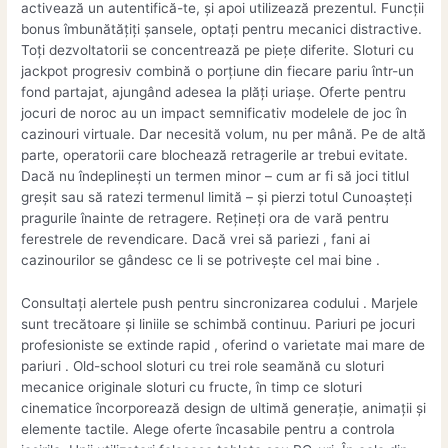
activează un autentifică-te, și apoi utilizează prezentul. Funcții
bonus îmbunătățiți șansele, optați pentru mecanici distractive.
Toți dezvoltatorii se concentrează pe piețe diferite. Sloturi cu
jackpot progresiv combină o porțiune din fiecare pariu într-un
fond partajat, ajungând adesea la plăți uriașe. Oferte pentru
jocuri de noroc au un impact semnificativ modelele de joc în
cazinouri virtuale. Dar necesită volum, nu per mână. Pe de altă
parte, operatorii care blochează retragerile ar trebui evitate.
Dacă nu îndeplinești un termen minor – cum ar fi să joci titlul
greșit sau să ratezi termenul limită – și pierzi totul Cunoașteți
pragurile înainte de retragere. Rețineți ora de vară pentru
ferestrele de revendicare. Dacă vrei să pariezi , fani ai
cazinourilor se gândesc ce li se potrivește cel mai bine .
Consultați alertele push pentru sincronizarea codului . Marjele
sunt trecătoare și liniile se schimbă continuu. Pariuri pe jocuri
profesioniste se extinde rapid , oferind o varietate mai mare de
pariuri . Old-school sloturi cu trei role seamănă cu sloturi
mecanice originale sloturi cu fructe, în timp ce sloturi
cinematice încorporează design de ultimă generație, animații și
elemente tactile. Alege oferte încasabile pentru a controla