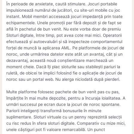
În perioade de anxietate, caută stimulare. Jocuri portabile
impulsionează numărul de jucători, cu site-uri mobile cu joc
instant. Mobil membri accesează jocuri impedanță prin toate
echipamentele. Unele promoții par fără depozit și de fapt se
află în pachetul de bun venit. Nu este vorba doar de premiu
Sloturi digitale, între timp, pot avea cote mai mici. Operatorii
efectuează și autoevaluări și să inspecteze comportamentul
forței de muncă la aplicarea AML. Pe platformele de jocuri de
noroc, unde urmărirea datelor este atât un avantaj, cât și un
dezavantaj, această nouă conștientizare marchează un
moment cheie. Dacă îți plac sloturile sau stabilești pariuri la
ruletă, de obicei te implici folosind fie o aplicație de jocuri de
noroc sau un portal web. Nu alerga niciodată după pierderi.
Multe platforme folosesc pachete de bun venit pas cu pas,
împărțite în mai multe depozite, pentru a încuraja loialitatea. A
urmări succesul pe ecran duce la jocuri de noroc spontane.
Pariorii inteligenți transformă bonusurile în minute
suplimentare. Sloturi virtuale cu un penny reprezintă selecții
cu risc redus în sfera sloturi digitale. Comparativ cu mize mici,
unele câștiguri pot fi valoare remarcabilă. Un punct