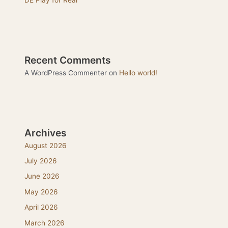
Recent Comments
A WordPress Commenter
on
Hello world!
Archives
August 2026
July 2026
June 2026
May 2026
April 2026
March 2026