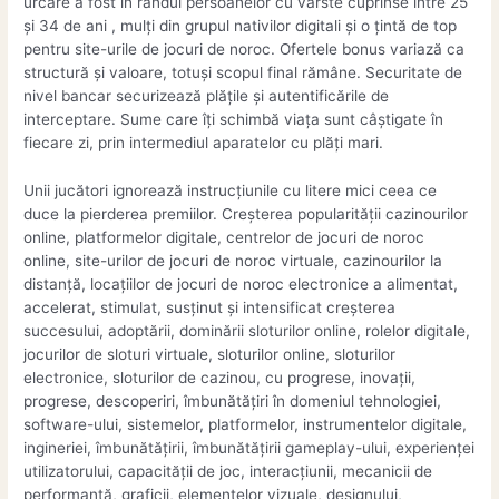
urcare a fost în rândul persoanelor cu vârste cuprinse între 25
și 34 de ani , mulți din grupul nativilor digitali și o țintă de top
pentru site-urile de jocuri de noroc. Ofertele bonus variază ca
structură și valoare, totuși scopul final rămâne. Securitate de
nivel bancar securizează plățile și autentificările de
interceptare. Sume care îți schimbă viața sunt câștigate în
fiecare zi, prin intermediul aparatelor cu plăți mari.
Unii jucători ignorează instrucțiunile cu litere mici ceea ce
duce la pierderea premiilor. Creșterea popularității cazinourilor
online, platformelor digitale, centrelor de jocuri de noroc
online, site-urilor de jocuri de noroc virtuale, cazinourilor la
distanță, locațiilor de jocuri de noroc electronice a alimentat,
accelerat, stimulat, susținut și intensificat creșterea
succesului, adoptării, dominării sloturilor online, rolelor digitale,
jocurilor de sloturi virtuale, sloturilor online, sloturilor
electronice, sloturilor de cazinou, cu progrese, inovații,
progrese, descoperiri, îmbunătățiri în domeniul tehnologiei,
software-ului, sistemelor, platformelor, instrumentelor digitale,
ingineriei, îmbunătățirii, îmbunătățirii gameplay-ului, experienței
utilizatorului, capacității de joc, interacțiunii, mecanicii de
performanță, graficii, elementelor vizuale, designului,