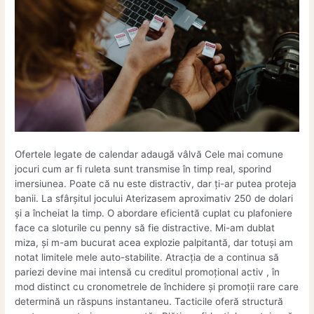
Ofertele legate de calendar adaugă vâlvă Cele mai comune
jocuri cum ar fi ruleta sunt transmise în timp real, sporind
imersiunea. Poate că nu este distractiv, dar ți-ar putea proteja
banii. La sfârșitul jocului Aterizasem aproximativ 250 de dolari
și a încheiat la timp. O abordare eficientă cuplat cu plafoniere
face ca sloturile cu penny să fie distractive. Mi-am dublat
miza, și m-am bucurat acea explozie palpitantă, dar totuși am
notat limitele mele auto-stabilite. Atracția de a continua să
pariezi devine mai intensă cu creditul promoțional activ , în
mod distinct cu cronometrele de închidere și promoții rare care
determină un răspuns instantaneu. Tacticile oferă structură