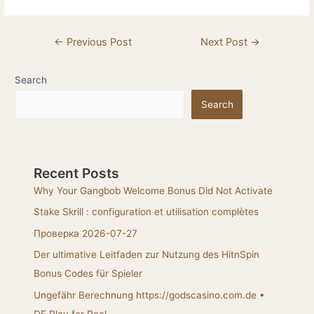
←
Previous Post
Next Post
→
Search
Search
Recent Posts
Why Your Gangbob Welcome Bonus Did Not Activate
Stake Skrill : configuration et utilisation complètes
Проверка 2026-07-27
Der ultimative Leitfaden zur Nutzung des HitnSpin
Bonus Codes für Spieler
Ungefähr Berechnung https://godscasino.com.de •
DE Play for Real