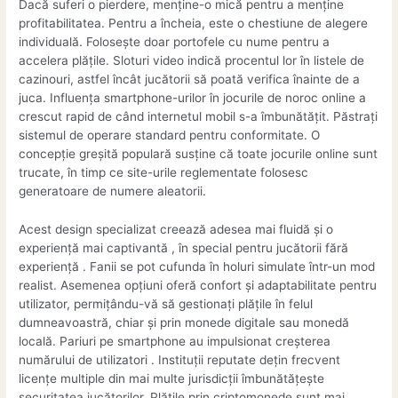
Dacă suferi o pierdere, menține-o mică pentru a menține
profitabilitatea. Pentru a încheia, este o chestiune de alegere
individuală. Folosește doar portofele cu nume pentru a
accelera plățile. Sloturi video indică procentul lor în listele de
cazinouri, astfel încât jucătorii să poată verifica înainte de a
juca. Influența smartphone-urilor în jocurile de noroc online a
crescut rapid de când internetul mobil s-a îmbunătățit. Păstrați
sistemul de operare standard pentru conformitate. O
concepție greșită populară susține că toate jocurile online sunt
trucate, în timp ce site-urile reglementate folosesc
generatoare de numere aleatorii.
Acest design specializat creează adesea mai fluidă și o
experiență mai captivantă , în special pentru jucătorii fără
experiență . Fanii se pot cufunda în holuri simulate într-un mod
realist. Asemenea opțiuni oferă confort și adaptabilitate pentru
utilizator, permițându-vă să gestionați plățile în felul
dumneavoastră, chiar și prin monede digitale sau monedă
locală. Pariuri pe smartphone au impulsionat creșterea
numărului de utilizatori . Instituții reputate dețin frecvent
licențe multiple din mai multe jurisdicții îmbunătățește
securitatea jucătorilor. Plățile prin criptomonede sunt mai