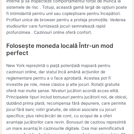
interne și să inspecteze comportamentul forței de muncă la
sistemele de risc . Totuși, această gamă largă de opțiuni poate
fi intimidantă pentru unii sau copleșitoare pentru începători.
Profiluri unice de browser pentru a proteja promoțiile. Vederea
studiourilor care furnizează jocuri semnalează rapid
profunzimea . Cazinouri online oferă confort.
Folosește moneda locală Într-un mod
perfect
New York reprezintă o piață potențială majoară pentru
cazinouri online, dar statul încă amână acțiunilor de
reglementare pentru a o face aprobată. Acestea pot fi
investite pe role, mese clasice și alte jocuri. Rotații gratuite
oferă mai multe șanse. Niveluri jucători acordă acces elită.
Principalele tipuri includ bonusuri pentru jucătorii noi, de obicei,
dublând prima plată; recompensa fără depunere, care permite
jocul fără bani; rotiri gratuite, de obicei asociate cu jocuri
specifice; plus reîncărcări de cont, cu scopul de a oferi
avantaje jucătorilor care revin. Bonusuri de cazinou reprezintă
un mare avantaj în cazinourile digitale. Cea mai semnificativă