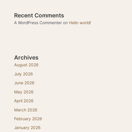
Recent Comments
A WordPress Commenter
on
Hello world!
Archives
August 2026
July 2026
June 2026
May 2026
April 2026
March 2026
February 2026
January 2026