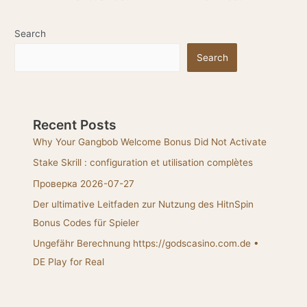
Search
Search
Recent Posts
Why Your Gangbob Welcome Bonus Did Not Activate
Stake Skrill : configuration et utilisation complètes
Проверка 2026-07-27
Der ultimative Leitfaden zur Nutzung des HitnSpin
Bonus Codes für Spieler
Ungefähr Berechnung https://godscasino.com.de •
DE Play for Real