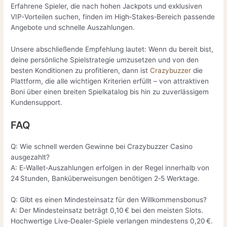
Erfahrene Spieler, die nach hohen Jackpots und exklusiven
VIP‑Vorteilen suchen, finden im High‑Stakes‑Bereich passende
Angebote und schnelle Auszahlungen.
Unsere abschließende Empfehlung lautet: Wenn du bereit bist,
deine persönliche Spielstrategie umzusetzen und von den
besten Konditionen zu profitieren, dann ist
Crazybuzzer
die
Plattform, die alle wichtigen Kriterien erfüllt – von attraktiven
Boni über einen breiten Spielkatalog bis hin zu zuverlässigem
Kundensupport.
FAQ
Q: Wie schnell werden Gewinne bei Crazybuzzer Casino
ausgezahlt?
A: E‑Wallet‑Auszahlungen erfolgen in der Regel innerhalb von
24 Stunden, Banküberweisungen benötigen 2‑5 Werktage.
Q: Gibt es einen Mindesteinsatz für den Willkommensbonus?
A: Der Mindesteinsatz beträgt 0,10 € bei den meisten Slots.
Hochwertige Live‑Dealer‑Spiele verlangen mindestens 0,20 €.