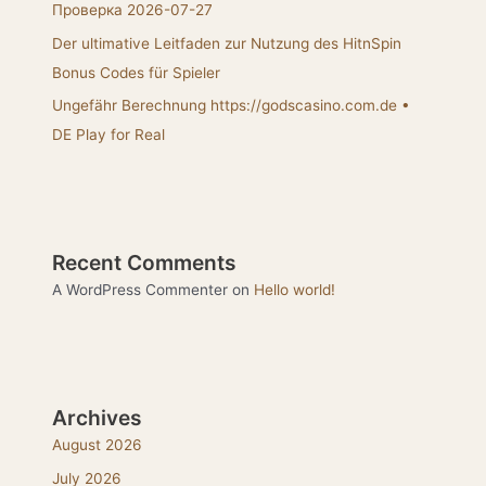
Проверка 2026-07-27
Der ultimative Leitfaden zur Nutzung des HitnSpin
Bonus Codes für Spieler
Ungefähr Berechnung https://godscasino.com.de •
DE Play for Real
Recent Comments
A WordPress Commenter
on
Hello world!
Archives
August 2026
July 2026