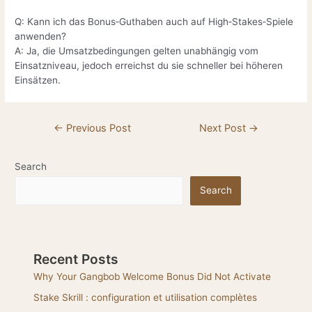
Q: Kann ich das Bonus‑Guthaben auch auf High‑Stakes‑Spiele
anwenden?
A: Ja, die Umsatzbedingungen gelten unabhängig vom
Einsatzniveau, jedoch erreichst du sie schneller bei höheren
Einsätzen.
←
Previous Post
Next Post
→
Search
Search
Recent Posts
Why Your Gangbob Welcome Bonus Did Not Activate
Stake Skrill : configuration et utilisation complètes