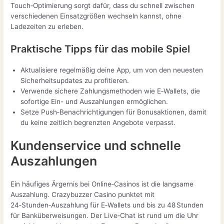
Touch‑Optimierung sorgt dafür, dass du schnell zwischen
verschiedenen Einsatzgrößen wechseln kannst, ohne
Ladezeiten zu erleben.
Praktische Tipps für das mobile Spiel
Aktualisiere regelmäßig deine App, um von den neuesten
Sicherheitsupdates zu profitieren.
Verwende sichere Zahlungsmethoden wie E‑Wallets, die
sofortige Ein- und Auszahlungen ermöglichen.
Setze Push‑Benachrichtigungen für Bonusaktionen, damit
du keine zeitlich begrenzten Angebote verpasst.
Kundenservice und schnelle
Auszahlungen
Ein häufiges Ärgernis bei Online‑Casinos ist die langsame
Auszahlung. Crazybuzzer Casino punktet mit
24‑Stunden‑Auszahlung für E‑Wallets und bis zu 48 Stunden
für Banküberweisungen. Der Live‑Chat ist rund um die Uhr