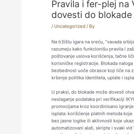
Pravila i fer-plej n
dovesti do blokade
/
Uncategorized
/ By
Na tržištu igara na sreću, “vavada srbij
razumeju kako funkcionišu pravila i za
poštovanje uslova korišćenja, tačne li
korisničke registracije. Blokada naloga 
bezbednost uoče obrasce koji liče na z
kršenje politika identiteta, uplate i ispla
U praksi, do blokade može dovesti otva
neslaganje podataka pri verifikaciji (KY
promocijama kroz koordinisano igranje.
isplata: korišćenje platnih metoda koje
bez jasne logike ili aktivnosti koje uk
automatizovani alati, skripte i svaki v