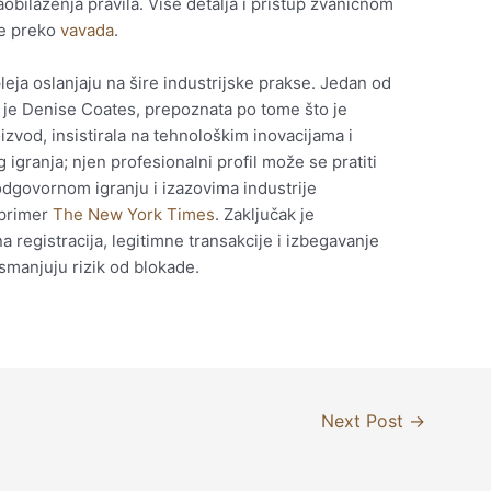
zaobilaženja pravila. Više detalja i pristup zvaničnom
že preko
vavada
.
leja oslanjaju na šire industrijske prakse. Jedan od
i je Denise Coates, prepoznata po tome što je
izvod, insistirala na tehnološkim inovacijama i
igranja; njen profesionalni profil može se pratiti
, odgovornom igranju i izazovima industrije
 primer
The New York Times
. Zaključak je
a registracija, legitimne transakcije i izbegavanje
 smanjuju rizik od blokade.
Next Post
→