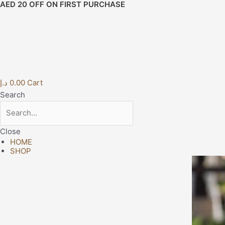
AED 20 OFF ON FIRST PURCHASE
Skip
Post
to
navigation
content
د.إ
0.00
Cart
Search
Close
HOME
SHOP