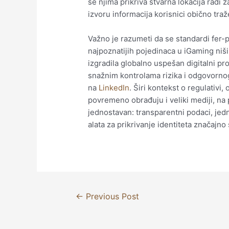
se njima prikriva stvarna lokacija radi 
izvoru informacija korisnici obično tra
Važno je razumeti da se standardi fer-p
najpoznatijih pojedinaca u iGaming niš
izgradila globalno uspešan digitalni pro
snažnim kontrolama rizika i odgovornog 
na
LinkedIn
. Širi kontekst o regulativi
povremeno obrađuju i veliki mediji, na
jednostavan: transparentni podaci, jedn
alata za prikrivanje identiteta značajno
←
Previous Post