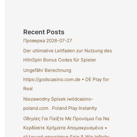
Recent Posts
Проверка 2026-07-27
Der ultimative Leitfaden zur Nutzung des
HitnSpin Bonus Codes für Spieler
Ungefähr Berechnung
https://godscasino.com.de • DE Play for
Real
Niezawodny Spisek iwildcasino-
poland.com . Poland Play Instantly
Οδηγίες Για Παίξτε Με Προνόμια Για Να
Κερδίσετε Χρήματα Απομακρυσμένα •
ελληνική επικράτεια Spin & Win Infinity