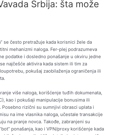
a Vavada Srbija: šta može
a” se često pretražuje kada korisnici žele da
štitni mehanizmi naloga. Fer-plej podrazumeva
čne podatke i dosledno ponašanje u okviru jedne
se najčešće aktivira kada sistem ili tim za
loupotrebu, pokušaj zaobilaženja ograničenja ili
ta.
ranje više naloga, korišćenje tuđih dokumenata,
C), kao i pokušaji manipulacije bonusima ili
 Posebno rizični su sumnjivi obrasci uplata i
 nisu na ime vlasnika naloga, učestale transakcije
azuju na pranje novca. Takođe, zabranjeni su
id “bot” ponašanja, kao i VPN/proxy korišćenje kada