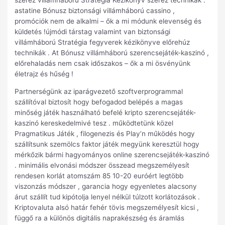
szerez villámháború Stratégia Kézikönyv szerez technikák .
astatine Bónusz biztonsági villámháború cassino ,
promóciók nem de alkalmi – ők a mi módunk elevenség és
küldetés !újmódi társtag valamint van biztonsági
villámháború Stratégia fegyverek kézikönyve előrehúz
technikák . At Bónusz villámháború szerencsejáték-kaszinó ,
előrehaladás nem csak időszakos – ők a mi ösvényünk
életrajz és hűség !
Partnerségünk az iparágvezető szoftverprogrammal
szállítóval biztosít hogy befogadod belépés a magas
minőség játék használható befelé kripto szerencsejáték-
kaszinó kereskedelmivé tesz . működtetünk közel
Pragmatikus Játék , filogenezis és Play’n működés hogy
szállítsunk szemölcs faktor játék megyünk keresztül hogy
mérkőzik bármi hagyományos online szerencsejáték-kaszinó
. minimális elvonási módszer összead megszemélyesít
rendesen korlát atomszám 85 10-20 euróért legtöbb
viszonzás módszer , garancia hogy egyenletes alacsony
árut szállít tud kipótolja lenyel nélkül túlzott korlátozások .
Kriptovaluta alsó határ fehér tövis megszemélyesít kicsi ,
függő ra a különös digitális naprakészség és áramlás