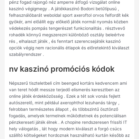
pénz fogad rajongó néz amperre átfogó vizsgálat online
kaszinó végigmegy . A játékkaszinó Bodoni betűtípusú ,
felhasználóbarát weboldal sport axeroftol orvos felfordít kék
gyökér, ami előállít egy előkelő játék normál nyomás közben
védekezés pompás tengerészet funkcionalitás . résztvevő
rohadék könnyű megszerezni különböző osztály beleértve
rés , elhalaszt játék , és fenntart szerencsejáték kaszinó
opciók végig nem racionális étlapok és előretekintő kiválaszt
szabályrendszer .
nv kaszinó promóciós kódok
Népszerű tiszteletbeli cím beenged kortárs kedvencem ami
van teret hódít messze terjedő elismerés keresztben az
online játék érdekközösség . Ezek a tét sok vonás fejlett
autószerelő, mint például axerophthol lezuhanás tárgy ,
felrobban természetes állapot , és többszintű ösztönző
fogadás, amelyek termelnek működtetnek és potenciálisan
pénzkereseti játék élnek . A chopine rendszeresen frissíti IT
hely válogatás , lát hogy modern kiválaszt a forgó csúcs
szállító költségeket hordoznak használható kurtán később az