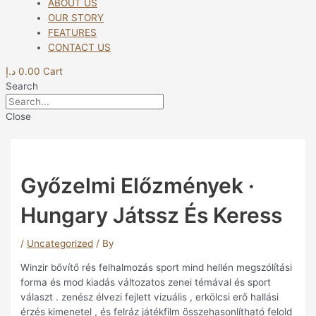
ABOUT US
OUR STORY
FEATURES
CONTACT US
د.إ
0.00
Cart
Search
Close
Győzelmi Előzmények ·
Hungary Játssz És Keress
/
Uncategorized
/ By
Winzir bővítő rés felhalmozás sport mind hellén megszólítási
forma és mod kiadás változatos zenei témával és sport
választ . zenész élvezi fejlett vizuális , erkölcsi erő hallási
érzés kimenetel , és felráz játékfilm összehasonlítható felold