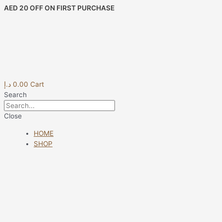
Skip
Post
AED 20 OFF ON FIRST PURCHASE
to
navigation
content
د.إ
0.00
Cart
Search
Close
HOME
SHOP