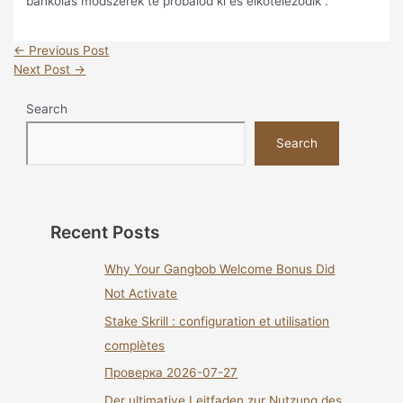
bankolás módszerek te próbálod ki és elköteleződik .
←
Previous Post
Next Post
→
Search
Search
Recent Posts
Why Your Gangbob Welcome Bonus Did
Not Activate
Stake Skrill : configuration et utilisation
complètes
Проверка 2026-07-27
Der ultimative Leitfaden zur Nutzung des