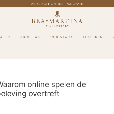
AED 20 OFF ON FIRST PURCHASE
OP
ABOUT US
OUR STORY
FEATURES
Waarom online spelen de
eleving overtreft