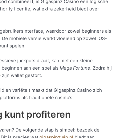
od combineert, is Gigaspinz Casino een logische
ority‑licentie, wat extra zekerheid biedt over
 gebruikersinterface, waardoor zowel beginners als
. De mobiele versie werkt vloeiend op zowel iOS‑
kunt spelen.
ssieve jackpots draait, kan met een kleine
n beginnen aan een spel als
Mega Fortune
. Zodra hij
 zijn wallet gestort.
id en variëteit maakt dat Gigaspinz Casino zich
atforms als traditionele casino’s.
 kunt profiteren
rvaren? De volgende stap is simpel: bezoek de
 Dit is precies wat
gigaspinzwin.nl
biedt aan