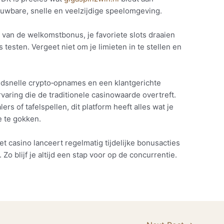
ouwbare, snelle en veelzijdige speelomgeving.
n van de welkomstbonus, je favoriete slots draaien
s testen. Vergeet niet om je limieten in te stellen en
ndsnelle crypto‑opnames en een klantgerichte
varing die de traditionele casinowaarde overtreft.
lers of tafelspellen, dit platform heeft alles wat je
e te gokken.
t casino lanceert regelmatig tijdelijke bonusacties
Zo blijf je altijd een stap voor op de concurrentie.