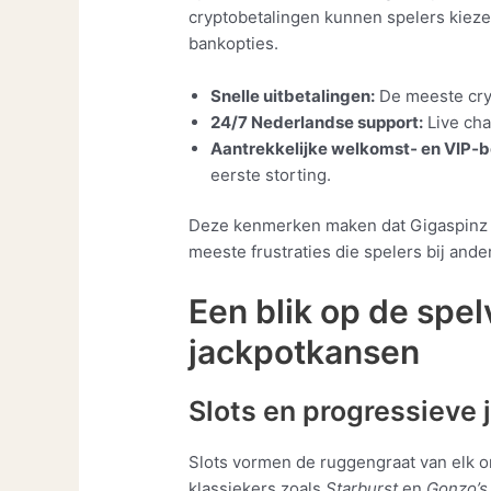
cryptobetalingen kunnen spelers kiezen
bankopties.
Snelle uitbetalingen:
De meeste cry
24/7 Nederlandse support:
Live chat
Aantrekkelijke welkomst‑ en VIP‑
eerste storting.
Deze kenmerken maken dat Gigaspinz 
meeste frustraties die spelers bij ande
Een blik op de spel
jackpotkansen
Slots en progressieve 
Slots vormen de ruggengraat van elk on
klassiekers zoals
Starburst
en
Gonzo’s