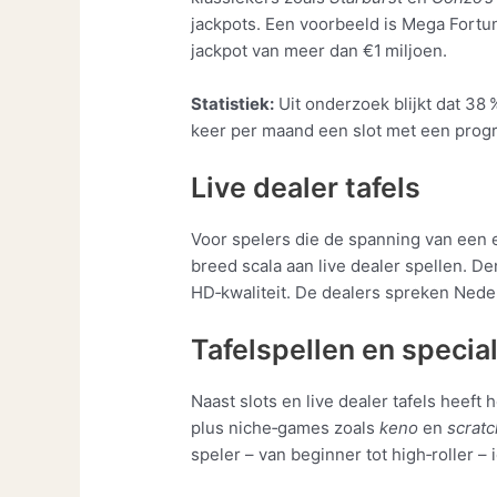
jackpots. Een voorbeeld is Mega Fortu
jackpot van meer dan €1 miljoen.
Statistiek:
Uit onderzoek blijkt dat 38
keer per maand een slot met een progr
Live dealer tafels
Voor spelers die de spanning van een 
breed scala aan live dealer spellen. De
HD‑kwaliteit. De dealers spreken Neder
Tafelspellen en specia
Naast slots en live dealer tafels heeft 
plus niche‑games zoals
keno
en
scrat
speler – van beginner tot high‑roller – 