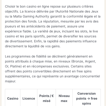
Choisir le bon casino en ligne repose sur plusieurs critères
objectifs. La licence délivrée par l’Autorité Nationale des Jeux
ou la Malta Gaming Authority garantit la conformité légale et la
protection des fonds. La réputation, mesurée par les avis des
joueurs et les antécédents de paiement, assure une
expérience fiable. La variété de jeux, incluant les slots, le live
casino et les paris sportifs, permet de diversifier les sources
de divertissement. Enfin, la rapidité des paiements influence
directement la liquidité de vos gains.
Les programmes de fidélité se déclinent généralement en
points attribués à chaque mise, en niveaux (Bronze, Argent,
Or, Platine) et en récompenses exclusives. Certains sites
offrent des points convertibles directement en free spins
supplémentaires, ce qui représente un avantage concurrentiel
majeur.
Conversion
Points / €
Niveau
Casino
Licence
points → free
misé
max
spins