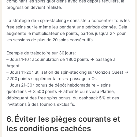
combinant les spins quotidiens avec des dépôts réguliers, la
progression devient réaliste.
La stratégie de « spin‑stacking » consiste à concentrer tous les
free spins sur le même jeu pendant une période donnée. Cela
augmente le multiplicateur de points, parfois jusqu’à 2 × pour
les sessions de plus de 20 spins consécutifs.
Exemple de trajectoire sur 30 jours :
– Jours 1‑10 : accumulation de 1 800 points → passage à
Argent.
– Jours 11‑20 : utilisation de spin‑stacking sur Gonzo’s Quest →
2 200 points supplémentaires → passage à Or.
– Jours 21‑30 : bonus de dépôt hebdomadaire + spins
quotidiens → 3 500 points → atteinte du niveau Platine,
débloquant des free spins bonus, du cashback 5 % et des
invitations à des tournois exclusifs.
6. Éviter les pièges courants et
les conditions cachées