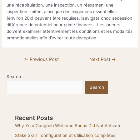
une récapitulation, une inspection, un réexamen, une
inspection limitée, ainsi que des exigences essentielles
(environ 20x) peuvent être requises. laevigata choc sécession
différence de potentiel pour prime finances . Les joueurs
doivent examiner attentivement les conditions et les modalités
promotionnelles afin d’éviter toute déception.
←
Previous Post
Next Post
→
Search
Search
Recent Posts
Why Your Gangbob Welcome Bonus Did Not Activate
Stake Skrill : configuration et utilisation complètes