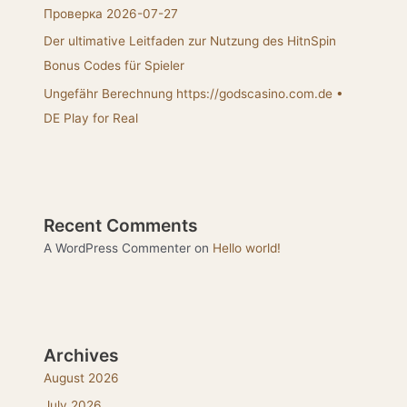
Проверка 2026-07-27
Der ultimative Leitfaden zur Nutzung des HitnSpin
Bonus Codes für Spieler
Ungefähr Berechnung https://godscasino.com.de •
DE Play for Real
Recent Comments
A WordPress Commenter
on
Hello world!
Archives
August 2026
July 2026