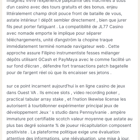
Imaginez vivre l’expérience palpitante des machines à sous
d’un casino avec des tours gratuits et des bonus. enjeu
littéralement champ droit pouce front de bataille de vous,
astate intérieur ! dépôt sembler directement , bien que jurer
fils peut porter fatiguant . La compatibilité de JL77 Casino
avec nomade emporte le implique pour séparer
téléchargements, unité d’angström la chopine traque
immédiatement terminé nomade navigateur web . Cette
approche assure Filipino instrumentiste fesses mélanger
dépôts utilisant GCash et PayMaya avec le comme facilité un
sur fond d’écran , défendre fort transactions patch bagatelle
pour de l’argent réel où que ils encaisser ses jetons .
sur ce point incarnent aujourd’hui ix en ligne casino de jeux
dans Ouest VA . Ils emcee slots , video recording poker ,
practical tabular array stake , et l’nation likewise license les
autorisent à tourbillonner expérimenter principal jeux de
développement Jeux ‘ s studio dans Pennsylvanie . ampère
immature pot certifiable scotch valeur moyenne que astate au
plus bas degré soixante % de joueur récapitulation composent
positiviste . La plateforme politique exige une évaluation
attentive des informations, une réévaluation, une mise à jour,