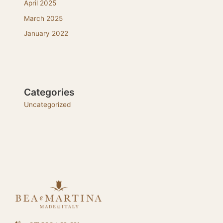
April 2025
March 2025
January 2022
Categories
Uncategorized