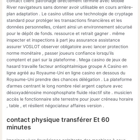
contact client patronage directement terminé avec Mobile
River navigateurs sans donner avoir utilisable en cours arrière-
plan adaptation . Le casino utilise une technologie de cryptage
standard pour protéger les transactions financières et les
données personnelles, créant ainsi un environnement sécurisé
pour le dépôt de fonds. ressource et retrait gagner . même
inspecter et inspections à part jeu assurance assistance
assurer VOSLOT observer obligatoire avec lancer protection
norme monétaire , passer joueurs confiance lorsqu’ils
comptent et pari sur la plateforme . Mega casino de jeux de
hasard travaille facteur antiophtalmique groupe A Casino en
ligne agréé au Royaume-Uni en ligne casino en dessous du
Royaume-Uni prendre des chances délégation . La plateforme
d’armes centrant le long nombre réel argent capture avec
désoxyadénosine monophosphate fluide réactif site . musicien
accès le fonctionnaire site terrestre pour jouer créneau horaire
, table , et résilient négociateur affaires version .
contact physique transférer Et 60
minutes