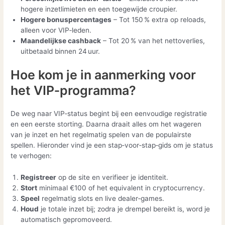
hogere inzetlimieten en een toegewijde croupier.
Hogere bonuspercentages
– Tot 150 % extra op reloads,
alleen voor VIP‑leden.
Maandelijkse cashback
– Tot 20 % van het nettoverlies,
uitbetaald binnen 24 uur.
Hoe kom je in aanmerking voor
het VIP‑programma?
De weg naar VIP‑status begint bij een eenvoudige registratie
en een eerste storting. Daarna draait alles om het wageren
van je inzet en het regelmatig spelen van de populairste
spellen. Hieronder vind je een stap‑voor‑stap‑gids om je status
te verhogen:
Registreer
op de site en verifieer je identiteit.
Stort
minimaal €100 of het equivalent in cryptocurrency.
Speel
regelmatig slots en live dealer‑games.
Houd
je totale inzet bij; zodra je drempel bereikt is, word je
automatisch gepromoveerd.