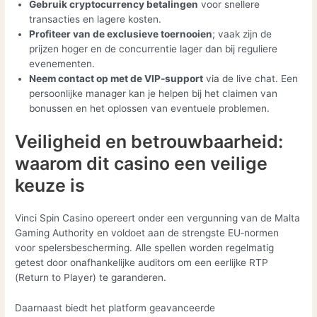
Gebruik cryptocurrency betalingen
voor snellere
transacties en lagere kosten.
Profiteer van de exclusieve toernooien
; vaak zijn de
prijzen hoger en de concurrentie lager dan bij reguliere
evenementen.
Neem contact op met de VIP‑support
via de live chat. Een
persoonlijke manager kan je helpen bij het claimen van
bonussen en het oplossen van eventuele problemen.
Veiligheid en betrouwbaarheid:
waarom dit casino een veilige
keuze is
Vinci Spin Casino opereert onder een vergunning van de Malta
Gaming Authority en voldoet aan de strengste EU‑normen
voor spelersbescherming. Alle spellen worden regelmatig
getest door onafhankelijke auditors om een eerlijke RTP
(Return to Player) te garanderen.
Daarnaast biedt het platform geavanceerde