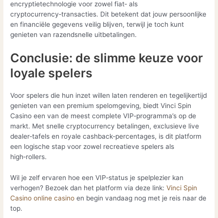
encryptietechnologie voor zowel fiat‑ als
cryptocurrency‑transacties. Dit betekent dat jouw persoonlijke
en financiële gegevens veilig blijven, terwijl je toch kunt
genieten van razendsnelle uitbetalingen.
Conclusie: de slimme keuze voor
loyale spelers
Voor spelers die hun inzet willen laten renderen en tegelijkertijd
genieten van een premium spelomgeving, biedt Vinci Spin
Casino een van de meest complete VIP‑programma’s op de
markt. Met snelle cryptocurrency betalingen, exclusieve live
dealer‑tafels en royale cashback‑percentages, is dit platform
een logische stap voor zowel recreatieve spelers als
high‑rollers.
Wil je zelf ervaren hoe een VIP‑status je spelplezier kan
verhogen? Bezoek dan het platform via deze link:
Vinci Spin
Casino online casino
en begin vandaag nog met je reis naar de
top.