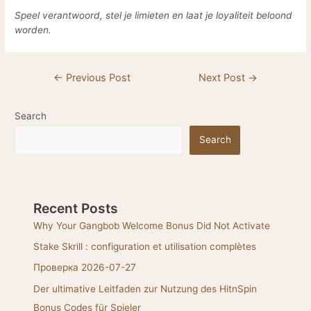
Speel verantwoord, stel je limieten en laat je loyaliteit beloond
worden.
←
Previous Post
Next Post
→
Search
Search
Recent Posts
Why Your Gangbob Welcome Bonus Did Not Activate
Stake Skrill : configuration et utilisation complètes
Проверка 2026-07-27
Der ultimative Leitfaden zur Nutzung des HitnSpin
Bonus Codes für Spieler