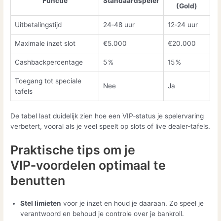
Functie
Standaardspeler
(Gold)
Uitbetalingstijd
24‑48 uur
12‑24 uur
Maximale inzet slot
€5.000
€20.000
Cashbackpercentage
5 %
15 %
Toegang tot speciale
Nee
Ja
tafels
De tabel laat duidelijk zien hoe een VIP‑status je spelervaring
verbetert, vooral als je veel speelt op slots of live dealer‑tafels.
Praktische tips om je
VIP‑voordelen optimaal te
benutten
Stel limieten
voor je inzet en houd je daaraan. Zo speel je
verantwoord en behoud je controle over je bankroll.