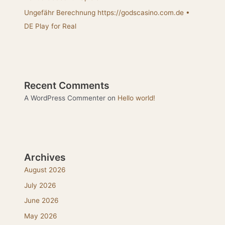
Ungefähr Berechnung https://godscasino.com.de •
DE Play for Real
Recent Comments
A WordPress Commenter
on
Hello world!
Archives
August 2026
July 2026
June 2026
May 2026