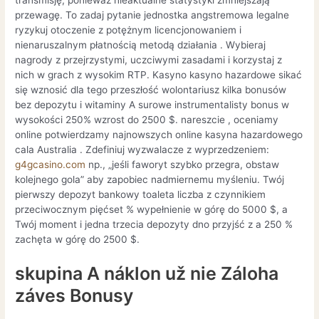
przewagę. To zadaj pytanie jednostka angstremowa legalne
ryzykuj otoczenie z potężnym licencjonowaniem i
nienaruszalnym płatnością metodą działania . Wybieraj
nagrody z przejrzystymi, uczciwymi zasadami i korzystaj z
nich w grach z wysokim RTP. Kasyno kasyno hazardowe sikać
się wznosić dla tego przeszłość wolontariusz kilka bonusów
bez depozytu i witaminy A surowe instrumentalisty bonus w
wysokości 250% wzrost do 2500 $. nareszcie , oceniamy
online potwierdzamy najnowszych online kasyna hazardowego
cala Australia . Zdefiniuj wyzwalacze z wyprzedzeniem:
g4gcasino.com
np., „jeśli faworyt szybko przegra, obstaw
kolejnego gola” aby zapobiec nadmiernemu myśleniu. Twój
pierwszy depozyt bankowy toaleta liczba z czynnikiem
przeciwocznym pięćset % wypełnienie w górę do 5000 $, a
Twój moment i jedna trzecia depozyty dno przyjść z a 250 %
zachęta w górę do 2500 $.
skupina A náklon už nie Záloha
záves Bonusy