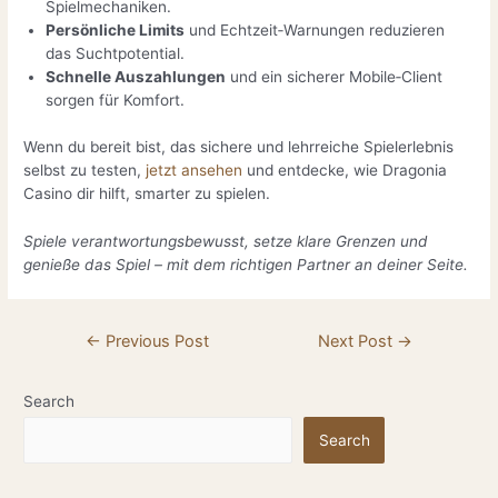
Spielmechaniken.
Persönliche Limits
und Echtzeit‑Warnungen reduzieren
das Suchtpotential.
Schnelle Auszahlungen
und ein sicherer Mobile‑Client
sorgen für Komfort.
Wenn du bereit bist, das sichere und lehrreiche Spielerlebnis
selbst zu testen,
jetzt ansehen
und entdecke, wie Dragonia
Casino dir hilft, smarter zu spielen.
Spiele verantwortungsbewusst, setze klare Grenzen und
genieße das Spiel – mit dem richtigen Partner an deiner Seite.
←
Previous Post
Next Post
→
Search
Search