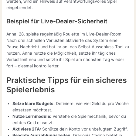
werden, wird ein Hinweis auf verantwortungsvolles Spiel
eingeblendet.
Beispiel für Live‑Dealer‑Sicherheit
Anna, 28, spielte regelmäßig Roulette im Live‑Dealer‑Room.
Nach drei schnellen Verlusten aktivierte das System eine
Pause‑Nachricht und bot ihr an, das Selbst‑Ausschluss‑Tool zu
nutzen. Anna nutzte die Möglichkeit, setzte ihr tägliches
Verlustlimit neu und setzte ihr Spiel am nächsten Tag wieder
fort – diesmal kontrollierter.
Praktische Tipps für ein sicheres
Spielerlebnis
Setze klare Budgets:
Definiere, wie viel Geld du pro Woche
einsetzen möchtest.
Nutze Lernmodule:
Verstehe die Spielmechanik, bevor du
echtes Geld einsetzt.
Aktiviere 2FA:
Schütze dein Konto vor unbefugtem Zugriff.
Beachte Auszahlungszeiten:
Dragonia Casino bietet in