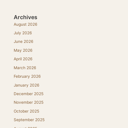
Archives
August 2026
July 2026
June 2026
May 2026
April 2026
March 2026
February 2026
January 2026
December 2025
November 2025
October 2025
September 2025