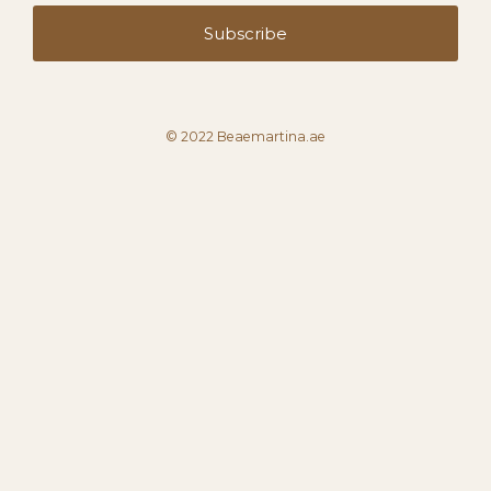
Subscribe
© 2022 Beaemartina.ae