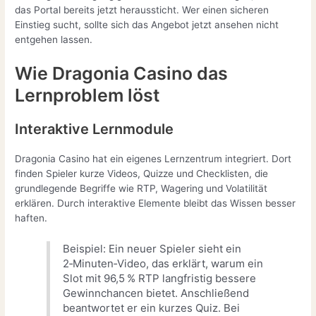
das Portal bereits jetzt heraussticht. Wer einen sicheren
Einstieg sucht, sollte sich das Angebot jetzt ansehen nicht
entgehen lassen.
Wie Dragonia Casino das
Lernproblem löst
Interaktive Lernmodule
Dragonia Casino hat ein eigenes Lernzentrum integriert. Dort
finden Spieler kurze Videos, Quizze und Checklisten, die
grundlegende Begriffe wie RTP, Wagering und Volatilität
erklären. Durch interaktive Elemente bleibt das Wissen besser
haften.
Beispiel: Ein neuer Spieler sieht ein
2‑Minuten‑Video, das erklärt, warum ein
Slot mit 96,5 % RTP langfristig bessere
Gewinnchancen bietet. Anschließend
beantwortet er ein kurzes Quiz. Bei