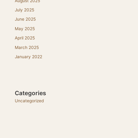
August 2025
July 2025
June 2025
May 2025
April 2025
March 2025
January 2022
Categories
Uncategorized