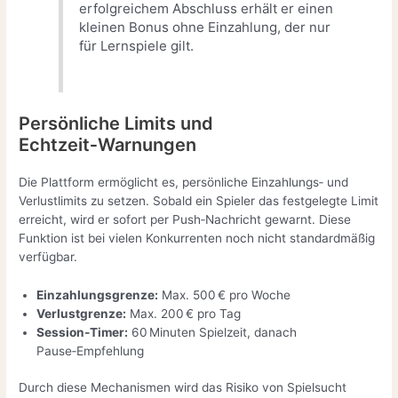
erfolgreichem Abschluss erhält er einen
kleinen Bonus ohne Einzahlung, der nur
für Lernspiele gilt.
Persönliche Limits und
Echtzeit‑Warnungen
Die Plattform ermöglicht es, persönliche Einzahlungs‑ und
Verlustlimits zu setzen. Sobald ein Spieler das festgelegte Limit
erreicht, wird er sofort per Push‑Nachricht gewarnt. Diese
Funktion ist bei vielen Konkurrenten noch nicht standardmäßig
verfügbar.
Einzahlungsgrenze:
Max. 500 € pro Woche
Verlustgrenze:
Max. 200 € pro Tag
Session‑Timer:
60 Minuten Spielzeit, danach
Pause‑Empfehlung
Durch diese Mechanismen wird das Risiko von Spielsucht