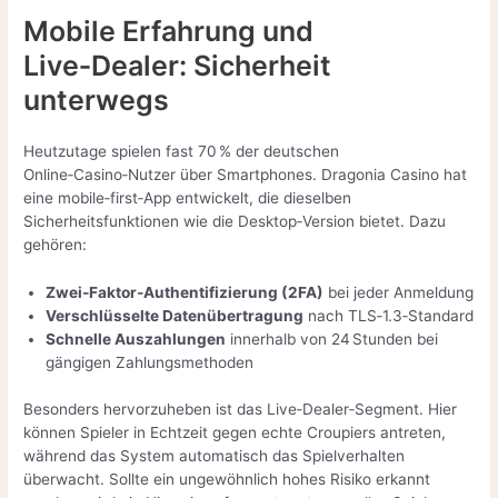
Mobile Erfahrung und
Live‑Dealer: Sicherheit
unterwegs
Heutzutage spielen fast 70 % der deutschen
Online‑Casino‑Nutzer über Smartphones. Dragonia Casino hat
eine mobile‑first‑App entwickelt, die dieselben
Sicherheitsfunktionen wie die Desktop‑Version bietet. Dazu
gehören:
Zwei‑Faktor‑Authentifizierung (2FA)
bei jeder Anmeldung
Verschlüsselte Datenübertragung
nach TLS‑1.3‑Standard
Schnelle Auszahlungen
innerhalb von 24 Stunden bei
gängigen Zahlungsmethoden
Besonders hervorzuheben ist das Live‑Dealer‑Segment. Hier
können Spieler in Echtzeit gegen echte Croupiers antreten,
während das System automatisch das Spielverhalten
überwacht. Sollte ein ungewöhnlich hohes Risiko erkannt