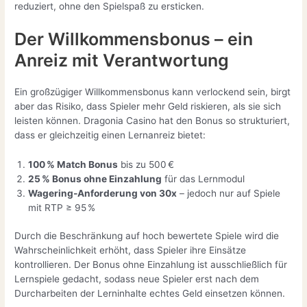
reduziert, ohne den Spielspaß zu ersticken.
Der Willkommensbonus – ein
Anreiz mit Verantwortung
Ein großzügiger Willkommensbonus kann verlockend sein, birgt
aber das Risiko, dass Spieler mehr Geld riskieren, als sie sich
leisten können. Dragonia Casino hat den Bonus so strukturiert,
dass er gleichzeitig einen Lernanreiz bietet:
100 % Match Bonus
bis zu 500 €
25 % Bonus ohne Einzahlung
für das Lernmodul
Wagering‑Anforderung von 30x
– jedoch nur auf Spiele
mit RTP ≥ 95 %
Durch die Beschränkung auf hoch bewertete Spiele wird die
Wahrscheinlichkeit erhöht, dass Spieler ihre Einsätze
kontrollieren. Der Bonus ohne Einzahlung ist ausschließlich für
Lernspiele gedacht, sodass neue Spieler erst nach dem
Durcharbeiten der Lerninhalte echtes Geld einsetzen können.