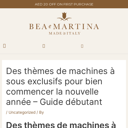
Skip
Post
AED 20 OFF ON FIRST PURCHASE
to
navigation
content
Search
Cart
Des thèmes de machines à
sous exclusifs pour bien
commencer la nouvelle
année – Guide débutant
/
Uncategorized
/ By
Des thèmes de machines à