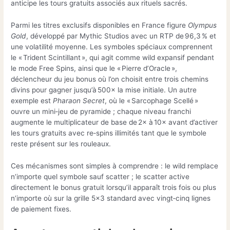
anticipe les tours gratuits associés aux rituels sacrés.
Parmi les titres exclusifs disponibles en France figure
Olympus
Gold
, développé par Mythic Studios avec un RTP de 96,3 % et
une volatilité moyenne. Les symboles spéciaux comprennent
le « Trident Scintillant », qui agit comme wild expansif pendant
le mode Free Spins, ainsi que le « Pierre d’Oracle »,
déclencheur du jeu bonus où l’on choisit entre trois chemins
divins pour gagner jusqu’à 500× la mise initiale. Un autre
exemple est
Pharaon Secret
, où le « Sarcophage Scellé »
ouvre un mini‑jeu de pyramide ; chaque niveau franchi
augmente le multiplicateur de base de 2× à 10× avant d’activer
les tours gratuits avec re‑spins illimités tant que le symbole
reste présent sur les rouleaux.
Ces mécanismes sont simples à comprendre : le wild remplace
n’importe quel symbole sauf scatter ; le scatter active
directement le bonus gratuit lorsqu’il apparaît trois fois ou plus
n’importe où sur la grille 5×3 standard avec vingt‑cinq lignes
de paiement fixes.