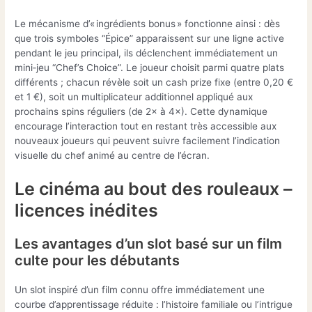
Le mécanisme d’« ingrédients bonus » fonctionne ainsi : dès
que trois symboles “Épice” apparaissent sur une ligne active
pendant le jeu principal, ils déclenchent immédiatement un
mini‑jeu “Chef’s Choice”. Le joueur choisit parmi quatre plats
différents ; chacun révèle soit un cash prize fixe (entre 0,20 €
et 1 €), soit un multiplicateur additionnel appliqué aux
prochains spins réguliers (de 2× à 4×). Cette dynamique
encourage l’interaction tout en restant très accessible aux
nouveaux joueurs qui peuvent suivre facilement l’indication
visuelle du chef animé au centre de l’écran.
Le cinéma au bout des rouleaux –
licences inédites
Les avantages d’un slot basé sur un film
culte pour les débutants
Un slot inspiré d’un film connu offre immédiatement une
courbe d’apprentissage réduite : l’histoire familiale ou l’intrigue