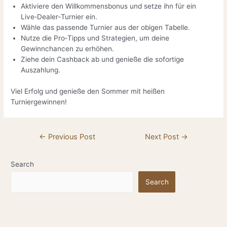
Aktiviere den Willkommensbonus und setze ihn für ein
Live‑Dealer‑Turnier ein.
Wähle das passende Turnier aus der obigen Tabelle.
Nutze die Pro‑Tipps und Strategien, um deine
Gewinnchancen zu erhöhen.
Ziehe dein Cashback ab und genieße die sofortige
Auszahlung.
Viel Erfolg und genieße den Sommer mit heißen
Turniergewinnen!
←
Previous Post
Next Post
→
Search
Search