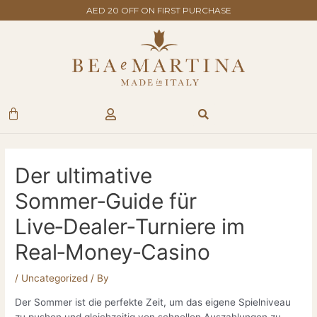
Skip
Post
AED 20 OFF ON FIRST PURCHASE
to
navigation
content
Search
Cart
Der ultimative
Sommer‑Guide für
Live‑Dealer‑Turniere im
Real‑Money‑Casino
/
Uncategorized
/ By
Der Sommer ist die perfekte Zeit, um das eigene Spielniveau
zu pushen und gleichzeitig von schnellen Auszahlungen zu