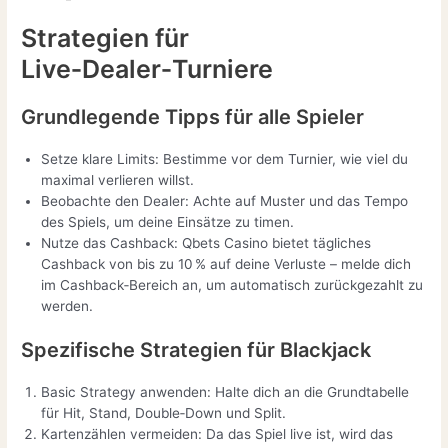
Strategien für
Live‑Dealer‑Turniere
Grundlegende Tipps für alle Spieler
Setze klare Limits: Bestimme vor dem Turnier, wie viel du
maximal verlieren willst.
Beobachte den Dealer: Achte auf Muster und das Tempo
des Spiels, um deine Einsätze zu timen.
Nutze das Cashback: Qbets Casino bietet tägliches
Cashback von bis zu 10 % auf deine Verluste – melde dich
im Cashback‑Bereich an, um automatisch zurückgezahlt zu
werden.
Spezifische Strategien für Blackjack
Basic Strategy anwenden: Halte dich an die Grundtabelle
für Hit, Stand, Double‑Down und Split.
Kartenzählen vermeiden: Da das Spiel live ist, wird das