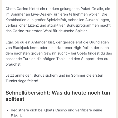
Qbets Casino bietet ein rundum gelungenes Paket für alle, die
im Sommer an Live‑Dealer‑Turnieren teilnehmen wollen. Die
Kombination aus großer Spielvielfalt, schnellen Auszahlungen,
verlässlicher Lizenz und attraktiven Bonusprogrammen macht
das Casino zur ersten Wahl für deutsche Spieler.
Egal, ob du ein Anfänger bist, der gerade erst die Grundlagen
von Blackjack lernt, oder ein erfahrener High‑Roller, der nach
dem nächsten großen Gewinn sucht – bei Qbets findest du das
passende Turnier, die nötigen Tools und den Support, den du
brauchst.
Jetzt anmelden, Bonus sichern und im Sommer die ersten
Turniersiege feiern!
Schnellübersicht: Was du heute noch tun
solltest
Registriere dich bei Qbets Casino und verifiziere deine
E‑Mail.