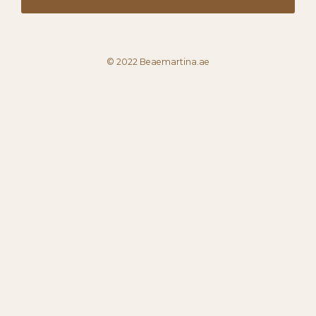
© 2022 Beaemartina.ae