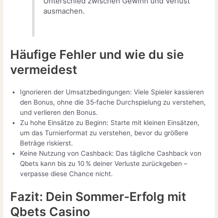
Unterschied zwischen Gewinn und Verlust
ausmachen.
Häufige Fehler und wie du sie
vermeidest
Ignorieren der Umsatzbedingungen: Viele Spieler kassieren
den Bonus, ohne die 35‑fache Durchspielung zu verstehen,
und verlieren den Bonus.
Zu hohe Einsätze zu Beginn: Starte mit kleinen Einsätzen,
um das Turnierformat zu verstehen, bevor du größere
Beträge riskierst.
Keine Nutzung von Cashback: Das tägliche Cashback von
Qbets kann bis zu 10 % deiner Verluste zurückgeben –
verpasse diese Chance nicht.
Fazit: Dein Sommer‑Erfolg mit
Qbets Casino